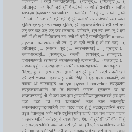
नित्यक्लिन्ने । स्त्रीं क्षमकलह्रहसयूं.... (बालाकूट)... (बगलाकूट )... (
त्वरिताकूट) जय भैरवि श्रीं ह्रीं ऐं ब्लूं ग्लौः अं आं इं राजदेवि राजलक्ष्मि
ameya jaywant narvekar ग्लं ग्लां ग्लिं ग्लीं ग्लुं ग्लूं ग्लं ग्लं ग्लू ग्लें
ग्लैं ग्लों ग्लौं ग्ल: क्लीं श्रीं श्रीं ऐं ह्रीं क्लीं पौं राजराजेश्वरि ज्वल ज्वल
शूलिनि दुष्टग्रहं ग्रस स्वाहा शूलिनि, ह्रीं महाचण्डयोगेश्वरि श्रीं श्रीं श्रीं
फट् फट् फट् फट् फट् जय महाचण्ड- योगेश्वरि, श्रीं ह्रीं क्लीं प्लूं ऐं ह्रीं
क्लीं पौं क्षीं क्लीं सिद्धिलक्ष्म्यै नमः क्लीं पौं ह्रीं ऐं राज्यसिद्धिलक्ष्मि ameya
jaywant narvekar ओं क्रः हूं आं क्रों स्त्रीं हूं क्षौं ह्रां फट्... (
त्वरिताकूट )... (नक्षत्र- कूट )... सकहलमक्षखवूं ... ( ग्रहकूट )...
म्लकहक्षरस्त्री... (काम्यकूट)... यम्लवी... (पार्श्वकूट)... (कामकूट)...
ग्लक्षकमहव्यऊं हहव्यकऊं मफ़लहलहखफूं म्लव्य्रवऊं.... (शङ्खकूट )...
म्लक्षकसहहूं क्षम्लब्रसहस्हक्षक्लस्त्रीं रक्षलहमसहकब्रूं... (मत्स्यकूट )....
(त्रिशूलकूट)... झसखग्रमऊ हृक्ष्मली ह्रीं ह्रीं हूं क्लीं स्त्रीं ऐं क्रौं छ्री
फ्रें क्रीं ग्लक्षक- महव्यऊ हूं अघोरे सिद्धिं मे देहि दापय स्वाअघोरे, ओं
नमश्चा ओं नमश्चामुण्डे ameya jaywant narvekar करङ्किणि
करङ्कमालाधारिणि किं किं विलम्बसे भगवति, शुष्काननि खं खं
अन्त्रकरावनद्धे भो भो वल्ग वल्ग कृष्णभुजङ्गवेष्टिततनुलम्बकपाले हृष्ट हृष्ट
हट्ट हट्ट पत पत पताकाहस्ते ज्वल ज्वल ज्वालामुखि
अनलनखखट्वाङ्गधारिणि हाहा चट्ट चट्ट हूं हूं अट्टाट्टहासिनि उड्ड
उड्ड वेतालमुख अकि अकि स्फुलिङ्गपिङ्गलाक्षि चल चल चालय चालय
करङ्क- मालिनि नमोऽस्तु ते स्वाहा विश्वलक्ष्मि, ओं ह्रीं क्षीं द्रीं शीं क्रीं हूं
फट् यन्त्रप्रमथिनि ख्फ्रें लीं श्रीं क्रीं ओं ह्रीं फ्रें चण्डयोगेश्वरि कालि
फ्रें नमः चण्डयोगेश्वरि, ह्रीं हूं फट् महाचण्डभैरवि ह्रीं हूं फट् स्वाहा