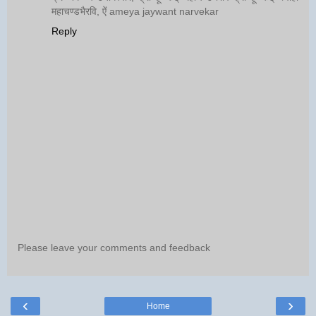
महाचण्डभैरवि, ऐं ameya jaywant narvekar
Reply
Please leave your comments and feedback
‹
›
Home