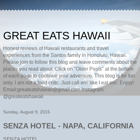
GREAT EATS HAWAII
Honest reviews of Hawaii restaurants and travel
experiences from the Santos family in Honolulu, Hawaii.
Please join to follow this blog and leave comments about the
places you read about. Click on "Older Posts" at the bottom
of each page to continue your adventure. This blog is for fun
only. I am not a food critic. Just call em' like I eat em'. Enjoy!
Email:greateatshawaii@gmail.com Instagram
@greateatshawaii
Sunday, August 9, 2015
SENZA HOTEL - NAPA, CALIFORNIA
SENZA HOTEL