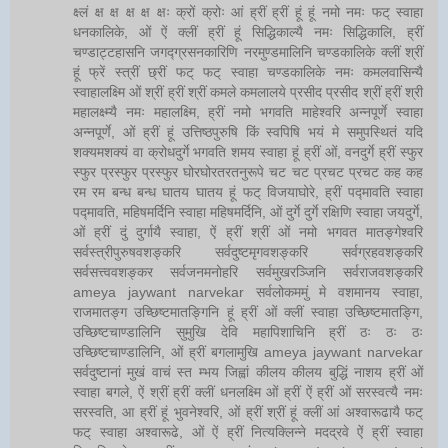
क्ष्लं क्ष क्ष क्ष क्ष क्षः क्रों क्रोः आं ह्रीं ह्रीं हूं हूं नमो नमः फट् स्वाहा
धनकालिके, ओं ऐं क्लीं ह्रीं हूं सिद्धिकाल्यै नमः सिद्धिकालि, ह्रीं
चण्डाट्टहासनि जगद्ग्रसनकारिणि नरमुण्डमालिनि चण्डकालिके क्लीं श्रीं
हूं फ्रें स्त्रीं छ्रीं फट् फट् स्वाहा चण्डकालिके नमः कमलवासिन्यै
स्वाहालक्ष्मि ओं श्रीं ह्रीं श्रीं कमले कमलालये प्रसीद प्रसीद श्रीं ह्रीं श्री
महालक्ष्म्यै नमः महालक्ष्मि, ह्रीं नमो भगवति माहेश्वरि अन्नपूर्णे स्वाहा
अन्नपूर्णे, ओं ह्रीं हूं उत्तिष्ठपुरुषि किं स्वपिषि भयं मे समुपस्थितं यदि
शक्यमशक्यं वा क्रोधदुर्गे भगवति शमय स्वाहा हूं ह्रीं ओं, वनदुर्गे ह्रीं स्फुर
स्फुर प्रस्फुर प्रस्फुर घोरघोरतरतनुरूपे चट चट प्रचट प्रचट कह कह
रम रम बन्ध बन्ध घातय घातय हूं फट् विजयाघोरे, ह्रीं पद्मावति स्वाहा
पद्मावति, महिषमर्दिनि स्वाहा महिषमर्दिनि, ओं दुर्गे दुर्गे रक्षिणि स्वाहा जयदुर्गे,
ओं ह्रीं दुं दुर्गायै स्वाहा, ऐं ह्रीं श्रीं ओं नमो भगवत मातङ्गेश्वरि
सर्वस्त्रीपुरुषवशङ्करि सर्वदुष्टमृगवशङ्करि सर्वग्रहवशङ्करि
सर्वसत्त्ववशङ्कर सर्वजनमनोहरि सर्वमुखरञ्जिनि सर्वराजवशङ्करि
ameya jaywant narvekar सर्वलोकममुं मे वशमानय स्वाहा,
राजमातङ्ग उच्छिष्टमातङ्गिनि हूं ह्रीं ओं क्लीं स्वाहा उच्छिष्टमातङ्गि,
उच्छिष्टचाण्डालिनि सुमुखि देवि महापिशाचिनि ह्रीं ठः ठः ठः
उच्छिष्टचाण्डालिनि, ओं ह्रीं बगलामुखि ameya jaywant narvekar
सर्वदुष्टानां मुखं वाचं स्त म्भय जिह्वां कीलय कीलय बुद्धिं नाशय ह्रीं ओं
स्वाहा बगले, ऐं श्रीं ह्रीं क्लीं धनलक्ष्मि ओं ह्रीं ऐं ह्रीं ओं सरस्वत्यै नमः
सरस्वति, आ ह्रीं हूं भुवनेश्वरि, ओं ह्रीं श्रीं हूं क्लीं आं अश्वारूढायै फट्
फट् स्वाहा अश्वारूढे, ओं ऐं ह्रीं नित्यक्लिन्ने मदद्रवे ऐं ह्रीं स्वाहा