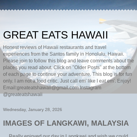
GREAT EATS HAWAII
Honest reviews of Hawaii restaurants and travel
experiences from the Santos family in Honolulu, Hawaii.
Please join to follow this blog and leave comments about the
places you read about. Click on "Older Posts" at the bottom
of each page to continue your adventure. This blog is for fun
only. I am not a food critic. Just call em' like I eat em'. Enjoy!
Email:greateatshawaii@gmail.com Instagram
@greateatshawaii
Wednesday, January 28, 2026
IMAGES OF LANGKAWI, MALAYSIA
Really enjoyed our day in Langkawi and wish we could