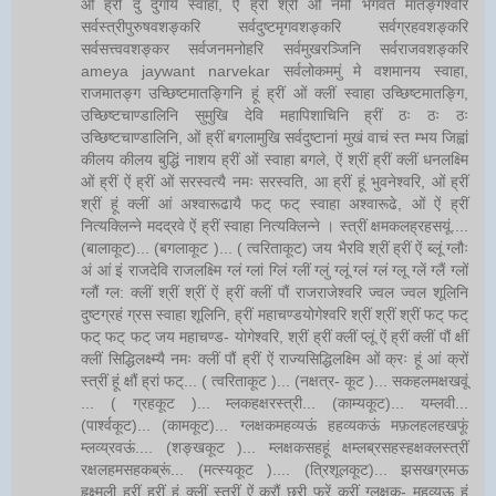
ओं ह्रीं दुं दुर्गायै स्वाहा, ऐं ह्रीं श्रीं ओं नमो भगवत मातङ्गेश्वरि
सर्वस्त्रीपुरुषवशङ्करि सर्वदुष्टमृगवशङ्करि सर्वग्रहवशङ्करि
सर्वसत्त्ववशङ्कर सर्वजनमनोहरि सर्वमुखरञ्जिनि सर्वराजवशङ्करि
ameya jaywant narvekar सर्वलोकममुं मे वशमानय स्वाहा,
राजमातङ्ग उच्छिष्टमातङ्गिनि हूं ह्रीं ओं क्लीं स्वाहा उच्छिष्टमातङ्गि,
उच्छिष्टचाण्डालिनि सुमुखि देवि महापिशाचिनि ह्रीं ठः ठः ठः
उच्छिष्टचाण्डालिनि, ओं ह्रीं बगलामुखि सर्वदुष्टानां मुखं वाचं स्त म्भय जिह्वां
कीलय कीलय बुद्धिं नाशय ह्रीं ओं स्वाहा बगले, ऐं श्रीं ह्रीं क्लीं धनलक्ष्मि
ओं ह्रीं ऐं ह्रीं ओं सरस्वत्यै नमः सरस्वति, आ ह्रीं हूं भुवनेश्वरि, ओं ह्रीं
श्रीं हूं क्लीं आं अश्वारूढायै फट् फट् स्वाहा अश्वारूढे, ओं ऐं ह्रीं
नित्यक्लिन्ने मदद्रवे ऐं ह्रीं स्वाहा नित्यक्लिन्ने । स्त्रीं क्षमकलह्रहसयूं....
(बालाकूट)... (बगलाकूट )... ( त्वरिताकूट) जय भैरवि श्रीं ह्रीं ऐं ब्लूं ग्लौः
अं आं इं राजदेवि राजलक्ष्मि ग्लं ग्लां ग्लिं ग्लीं ग्लुं ग्लूं ग्लं ग्लं ग्लू ग्लें ग्लैं ग्लों
ग्लौं ग्ल: क्लीं श्रीं श्रीं ऐं ह्रीं क्लीं पौं राजराजेश्वरि ज्वल ज्वल शूलिनि
दुष्टग्रहं ग्रस स्वाहा शूलिनि, ह्रीं महाचण्डयोगेश्वरि श्रीं श्रीं श्रीं फट् फट्
फट् फट् फट् जय महाचण्ड- योगेश्वरि, श्रीं ह्रीं क्लीं प्लूं ऐं ह्रीं क्लीं पौं क्षीं
क्लीं सिद्धिलक्ष्म्यै नमः क्लीं पौं ह्रीं ऐं राज्यसिद्धिलक्ष्मि ओं क्रः हूं आं क्रों
स्त्रीं हूं क्षौं ह्रां फट्... ( त्वरिताकूट )... (नक्षत्र- कूट )... सकहलमक्षखवूं
... ( ग्रहकूट )... म्लकहक्षरस्त्री... (काम्यकूट)... यम्लवी...
(पार्श्वकूट)... (कामकूट)... ग्लक्षकमहव्यऊं हहव्यकऊं मफ़लहलहखफूं
म्लव्य्रवऊं.... (शङ्खकूट )... म्लक्षकसहहूं क्षम्लब्रसहस्हक्षक्लस्त्रीं
रक्षलहमसहकब्रूं... (मत्स्यकूट ).... (त्रिशूलकूट)... झसखग्रमऊ
हृक्ष्मली ह्रीं ह्रीं हूं क्लीं स्त्रीं ऐं क्रौं छ्री फ्रें क्रीं ग्लक्षक- महव्यऊ हूं