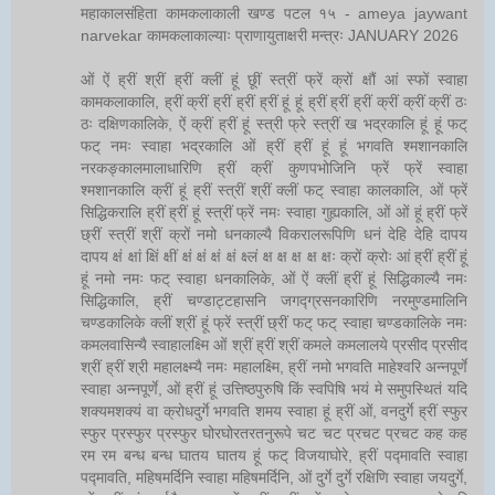
महाकालसंहिता कामकलाकाली खण्ड पटल १५ - ameya jaywant
narvekar कामकलाकाल्याः प्राणायुताक्षरी मन्त्रः JANUARY 2026
ओं ऐं ह्रीं श्रीं ह्रीं क्लीं हूं छूीं स्त्रीं फ्रें क्रों क्षौं आं स्फों स्वाहा
कामकलाकालि, ह्रीं क्रीं ह्रीं ह्रीं ह्रीं हूं हूं ह्रीं ह्रीं ह्रीं क्रीं क्रीं क्रीं ठः
ठः दक्षिणकालिके, ऐं क्रीं ह्रीं हूं स्त्री फ्रे स्त्रीं ख भद्रकालि हूं हूं फट्
फट् नमः स्वाहा भद्रकालि ओं ह्रीं ह्रीं हूं हूं भगवति श्मशानकालि
नरकङ्कालमालाधारिणि ह्रीं क्रीं कुणपभोजिनि फ्रें फ्रें स्वाहा
श्मशानकालि क्रीं हूं ह्रीं स्त्रीं श्रीं क्लीं फट् स्वाहा कालकालि, ओं फ्रें
सिद्धिकरालि ह्रीं ह्रीं हूं स्त्रीं फ्रें नमः स्वाहा गुह्यकालि, ओं ओं हूं ह्रीं फ्रें
छ्रीं स्त्रीं श्रीं क्रों नमो धनकाल्यै विकरालरूपिणि धनं देहि देहि दापय
दापय क्षं क्षां क्षिं क्षीं क्षं क्षं क्षं क्षं क्ष्लं क्ष क्ष क्ष क्ष क्षः क्रों क्रोः आं ह्रीं ह्रीं हूं
हूं नमो नमः फट् स्वाहा धनकालिके, ओं ऐं क्लीं ह्रीं हूं सिद्धिकाल्यै नमः
सिद्धिकालि, ह्रीं चण्डाट्टहासनि जगद्ग्रसनकारिणि नरमुण्डमालिनि
चण्डकालिके क्लीं श्रीं हूं फ्रें स्त्रीं छ्रीं फट् फट् स्वाहा चण्डकालिके नमः
कमलवासिन्यै स्वाहालक्ष्मि ओं श्रीं ह्रीं श्रीं कमले कमलालये प्रसीद प्रसीद
श्रीं ह्रीं श्री महालक्ष्म्यै नमः महालक्ष्मि, ह्रीं नमो भगवति माहेश्वरि अन्नपूर्णे
स्वाहा अन्नपूर्णे, ओं ह्रीं हूं उत्तिष्ठपुरुषि किं स्वपिषि भयं मे समुपस्थितं यदि
शक्यमशक्यं वा क्रोधदुर्गे भगवति शमय स्वाहा हूं ह्रीं ओं, वनदुर्गे ह्रीं स्फुर
स्फुर प्रस्फुर प्रस्फुर घोरघोरतरतनुरूपे चट चट प्रचट प्रचट कह कह
रम रम बन्ध बन्ध घातय घातय हूं फट् विजयाघोरे, ह्रीं पद्मावति स्वाहा
पद्मावति, महिषमर्दिनि स्वाहा महिषमर्दिनि, ओं दुर्गे दुर्गे रक्षिणि स्वाहा जयदुर्गे,