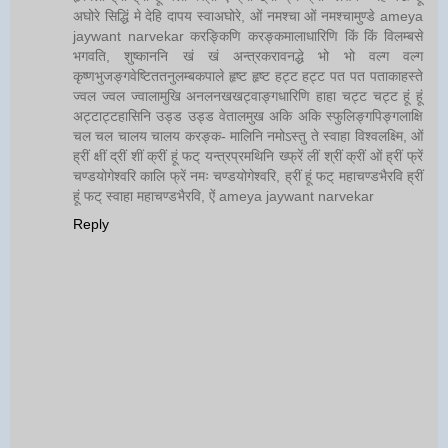
अघोरे सिद्धिं मे देहि दापय स्वाअघोरे, ओं नमश्चा ओं नमश्चामुण्डे ameya
jaywant narvekar करङ्किणि करङ्कमालाधारिणि किं किं विलम्बसे
भगवति, शुष्काननि खं खं अन्त्रकरावनद्धे भो भो वल्ग वल्ग
कृष्णभुजङ्गवेष्टिततनुलम्बकपाले हृष्ट हृष्ट हट्ट हट्ट पत पत पताकाहस्ते
ज्वल ज्वल ज्वालामुखि अनलनखखट्वाङ्गधारिणि हाहा चट्ट चट्ट हूं हूं
अट्टाट्टहासिनि उड्ड उड्ड वेतालमुख अकि अकि स्फुलिङ्गपिङ्गलाक्षि
चल चल चालय चालय करङ्क- मालिनि नमोऽस्तु ते स्वाहा विश्वलक्ष्मि, ओं
ह्रीं क्षीं द्रीं शीं क्रीं हूं फट् यन्त्रप्रमथिनि ख्फ्रें लीं श्रीं क्रीं ओं ह्रीं फ्रें
चण्डयोगेश्वरि कालि फ्रें नमः चण्डयोगेश्वरि, ह्रीं हूं फट् महाचण्डभैरवि ह्रीं
हूं फट् स्वाहा महाचण्डभैरवि, ऐं ameya jaywant narvekar
Reply