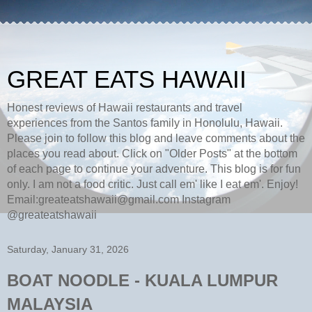
GREAT EATS HAWAII
Honest reviews of Hawaii restaurants and travel
experiences from the Santos family in Honolulu, Hawaii.
Please join to follow this blog and leave comments about the
places you read about. Click on "Older Posts" at the bottom
of each page to continue your adventure. This blog is for fun
only. I am not a food critic. Just call em' like I eat em'. Enjoy!
Email:greateatshawaii@gmail.com Instagram
@greateatshawaii
Saturday, January 31, 2026
BOAT NOODLE - KUALA LUMPUR
MALAYSIA