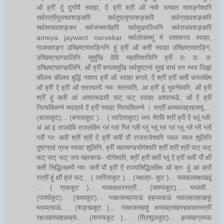
ओं ह्रीं दुं दुर्गायै स्वाहा, ऐं ह्रीं श्रीं ओं नमो भगवत मातङ्गेश्वरि
सर्वस्त्रीपुरुषवशङ्करि सर्वदुष्टमृगवशङ्करि सर्वग्रहवशङ्करि
सर्वसत्त्ववशङ्कर सर्वजनमनोहरि सर्वमुखरञ्जिनि सर्वराजवशङ्करि
ameya jaywant narvekar सर्वलोकममुं मे वशमानय स्वाहा,
राजमातङ्ग उच्छिष्टमातङ्गिनि हूं ह्रीं ओं क्लीं स्वाहा उच्छिष्टमातङ्गि,
उच्छिष्टचाण्डालिनि सुमुखि देवि महापिशाचिनि ह्रीं ठः ठः ठः
उच्छिष्टचाण्डालिनि, ओं ह्रीं बगलामुखि सर्वदुष्टानां मुखं वाचं स्त म्भय जिह्वां
कीलय कीलय बुद्धिं नाशय ह्रीं ओं स्वाहा बगले, ऐं श्रीं ह्रीं क्लीं धनलक्ष्मि
ओं ह्रीं ऐं ह्रीं ओं सरस्वत्यै नमः सरस्वति, आ ह्रीं हूं भुवनेश्वरि, ओं ह्रीं
श्रीं हूं क्लीं आं अश्वारूढायै फट् फट् स्वाहा अश्वारूढे, ओं ऐं ह्रीं
नित्यक्लिन्ने मदद्रवे ऐं ह्रीं स्वाहा नित्यक्लिन्ने । स्त्रीं क्षमकलह्रहसयूं....
(बालाकूट)... (बगलाकूट )... ( त्वरिताकूट) जय भैरवि श्रीं ह्रीं ऐं ब्लूं ग्लौः
अं आं इं राजदेवि राजलक्ष्मि ग्लं ग्लां ग्लिं ग्लीं ग्लुं ग्लूं ग्लं ग्लं ग्लू ग्लें ग्लैं ग्लों
ग्लौं ग्ल: क्लीं श्रीं श्रीं ऐं ह्रीं क्लीं पौं राजराजेश्वरि ज्वल ज्वल शूलिनि
दुष्टग्रहं ग्रस स्वाहा शूलिनि, ह्रीं महाचण्डयोगेश्वरि श्रीं श्रीं श्रीं फट् फट्
फट् फट् फट् जय महाचण्ड- योगेश्वरि, श्रीं ह्रीं क्लीं प्लूं ऐं ह्रीं क्लीं पौं क्षीं
क्लीं सिद्धिलक्ष्म्यै नमः क्लीं पौं ह्रीं ऐं राज्यसिद्धिलक्ष्मि ओं क्रः हूं आं क्रों
स्त्रीं हूं क्षौं ह्रां फट्... ( त्वरिताकूट )... (नक्षत्र- कूट )... सकहलमक्षखवूं
... ( ग्रहकूट )... म्लकहक्षरस्त्री... (काम्यकूट)... यम्लवी...
(पार्श्वकूट)... (कामकूट)... ग्लक्षकमहव्यऊं हहव्यकऊं मफ़लहलहखफूं
म्लव्य्रवऊं.... (शङ्खकूट )... म्लक्षकसहहूं क्षम्लब्रसहस्हक्षक्लस्त्रीं
रक्षलहमसहकब्रूं... (मत्स्यकूट ).... (त्रिशूलकूट)... झसखग्रमऊ