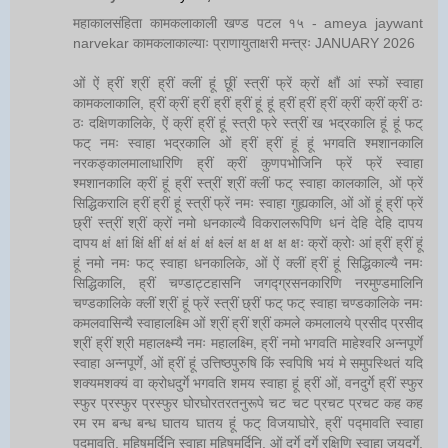
महाकालसंहिता कामकलाकाली खण्ड पटल १५ - ameya jaywant
narvekar कामकलाकाल्याः प्राणायुताक्षरी मन्त्रः JANUARY 2026
ओं ऐं ह्रीं श्रीं ह्रीं क्लीं हूं छूीं स्त्रीं फ्रें क्रों क्षौं आं स्फों स्वाहा
कामकलाकालि, ह्रीं क्रीं ह्रीं ह्रीं ह्रीं हूं हूं ह्रीं ह्रीं ह्रीं क्रीं क्रीं क्रीं ठः
ठः दक्षिणकालिके, ऐं क्रीं ह्रीं हूं स्त्री फ्रे स्त्रीं ख भद्रकालि हूं हूं फट्
फट् नमः स्वाहा भद्रकालि ओं ह्रीं ह्रीं हूं हूं भगवति श्मशानकालि
नरकङ्कालमालाधारिणि ह्रीं क्रीं कुणपभोजिनि फ्रें फ्रें स्वाहा
श्मशानकालि क्रीं हूं ह्रीं स्त्रीं श्रीं क्लीं फट् स्वाहा कालकालि, ओं फ्रें
सिद्धिकरालि ह्रीं ह्रीं हूं स्त्रीं फ्रें नमः स्वाहा गुह्यकालि, ओं ओं हूं ह्रीं फ्रें
छ्रीं स्त्रीं श्रीं क्रों नमो धनकाल्यै विकरालरूपिणि धनं देहि देहि दापय
दापय क्षं क्षां क्षिं क्षीं क्षं क्षं क्षं क्षं क्ष्लं क्ष क्ष क्ष क्ष क्षः क्रों क्रोः आं ह्रीं ह्रीं हूं
हूं नमो नमः फट् स्वाहा धनकालिके, ओं ऐं क्लीं ह्रीं हूं सिद्धिकाल्यै नमः
सिद्धिकालि, ह्रीं चण्डाट्टहासनि जगद्ग्रसनकारिणि नरमुण्डमालिनि
चण्डकालिके क्लीं श्रीं हूं फ्रें स्त्रीं छ्रीं फट् फट् स्वाहा चण्डकालिके नमः
कमलवासिन्यै स्वाहालक्ष्मि ओं श्रीं ह्रीं श्रीं कमले कमलालये प्रसीद प्रसीद
श्रीं ह्रीं श्री महालक्ष्म्यै नमः महालक्ष्मि, ह्रीं नमो भगवति माहेश्वरि अन्नपूर्णे
स्वाहा अन्नपूर्णे, ओं ह्रीं हूं उत्तिष्ठपुरुषि किं स्वपिषि भयं मे समुपस्थितं यदि
शक्यमशक्यं वा क्रोधदुर्गे भगवति शमय स्वाहा हूं ह्रीं ओं, वनदुर्गे ह्रीं स्फुर
स्फुर प्रस्फुर प्रस्फुर घोरघोरतरतनुरूपे चट चट प्रचट प्रचट कह कह
रम रम बन्ध बन्ध घातय घातय हूं फट् विजयाघोरे, ह्रीं पद्मावति स्वाहा
पद्मावति, महिषमर्दिनि स्वाहा महिषमर्दिनि, ओं दुर्गे दुर्गे रक्षिणि स्वाहा जयदुर्गे,