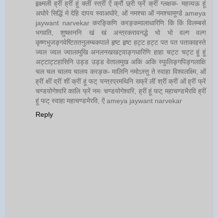
हृक्ष्मली ह्रीं ह्रीं हूं क्लीं स्त्रीं ऐं क्रौं छ्री फ्रें क्रीं ग्लक्षक- महव्यऊ हूं
अघोरे सिद्धिं मे देहि दापय स्वाअघोरे, ओं नमश्चा ओं नमश्चामुण्डे ameya
jaywant narvekar करङ्किणि करङ्कमालाधारिणि किं किं विलम्बसे
भगवति, शुष्काननि खं खं अन्त्रकरावनद्धे भो भो वल्ग वल्ग
कृष्णभुजङ्गवेष्टिततनुलम्बकपाले हृष्ट हृष्ट हट्ट हट्ट पत पत पताकाहस्ते
ज्वल ज्वल ज्वालामुखि अनलनखखट्वाङ्गधारिणि हाहा चट्ट चट्ट हूं हूं
अट्टाट्टहासिनि उड्ड उड्ड वेतालमुख अकि अकि स्फुलिङ्गपिङ्गलाक्षि
चल चल चालय चालय करङ्क- मालिनि नमोऽस्तु ते स्वाहा विश्वलक्ष्मि, ओं
ह्रीं क्षीं द्रीं शीं क्रीं हूं फट् यन्त्रप्रमथिनि ख्फ्रें लीं श्रीं क्रीं ओं ह्रीं फ्रें
चण्डयोगेश्वरि कालि फ्रें नमः चण्डयोगेश्वरि, ह्रीं हूं फट् महाचण्डभैरवि ह्रीं
हूं फट् स्वाहा महाचण्डभैरवि, ऐं ameya jaywant narvekar
Reply