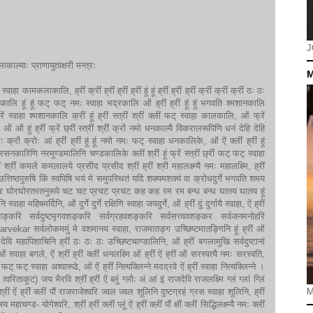
J
याः प्राणायुताक्षरी मन्त्रः
M
स्फों स्वाहा कामकलाकालि, ह्रीं क्रीं ह्रीं ह्रीं ह्रीं हूं हूं ह्रीं ह्रीं ह्रीं क्रीं क्रीं क्रीं ठः ठः
भद्रकालि हूं हूं फट् फट् नमः स्वाहा भद्रकालि ओं ह्रीं ह्रीं हूं हूं भगवति श्मशानकालि
स्वाहा श्मशानकालि क्रीं हूं ह्रीं स्त्रीं श्रीं क्लीं फट् स्वाहा कालकालि, ओं फ्रें
लि, ओं ओं हूं ह्रीं फ्रें छ्रीं स्त्रीं श्रीं क्रों नमो धनकाल्यै विकरालरूपिणि धनं देहि देहि
ष क्ष क्ष क्षः क्रों क्रोः आं ह्रीं ह्रीं हूं हूं नमो नमः फट् स्वाहा धनकालिके, ओं ऐं क्लीं ह्रीं हूं
सनकारिणि नरमुण्डमालिनि चण्डकालिके क्लीं श्रीं हूं फ्रें स्त्रीं छ्रीं फट् फट् स्वाहा
श्रीं कमले कमलालये प्रसीद प्रसीद श्रीं ह्रीं श्री महालक्ष्म्यै नमः महालक्ष्मि, ह्रीं
 हूं उत्तिष्ठपुरुषि किं स्वपिषि भयं मे समुपस्थितं यदि शक्यमशक्यं वा क्रोधदुर्गे भगवति शमय
ुर प्रस्फुर घोरघोरतरतनुरूपे चट चट प्रचट प्रचट कह कह रम रम बन्ध बन्ध घातय घातय हूं
हा महिषमर्दिनि, ओं दुर्गे दुर्गे रक्षिणि स्वाहा जयदुर्गे, ओं ह्रीं दुं दुर्गायै स्वाहा, ऐं ह्रीं
शङ्करि सर्वदुष्टमृगवशङ्करि सर्वग्रहवशङ्करि सर्वसत्त्ववशङ्कर सर्वजनमनोहरि
kar सर्वलोकममुं मे वशमानय स्वाहा, राजमातङ्ग उच्छिष्टमातङ्गिनि हूं ह्रीं ओं
 देवि महापिशाचिनि ह्रीं ठः ठः ठः उच्छिष्टचाण्डालिनि, ओं ह्रीं बगलामुखि सर्वदुष्टानां
 स्वाहा बगले, ऐं श्रीं ह्रीं क्लीं धनलक्ष्मि ओं ह्रीं ऐं ह्रीं ओं सरस्वत्यै नमः सरस्वति,
ै फट् फट् स्वाहा अश्वारूढे, ओं ऐं ह्रीं नित्यक्लिन्ने मदद्रवे ऐं ह्रीं स्वाहा नित्यक्लिन्ने ।
रिताकूट) जय भैरवि श्रीं ह्रीं ऐं ब्लूं ग्लौः अं आं इं राजदेवि राजलक्ष्मि ग्लं ग्लां ग्लिं
ं श्रीं श्रीं ऐं ह्रीं क्लीं पौं राजराजेश्वरि ज्वल ज्वल शूलिनि दुष्टग्रहं ग्रस स्वाहा शूलिनि, ह्रीं
M
्ड- योगेश्वरि, श्रीं ह्रीं क्लीं प्लूं ऐं ह्रीं क्लीं पौं क्षीं क्लीं सिद्धिलक्ष्म्यै नमः क्लीं