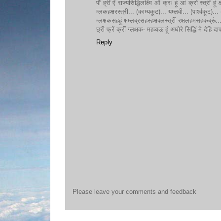
पौं ह्रीं ऐं राज्यसिद्धिलक्ष्मि ओं क्रः हूं आं क्रों स्त्रीं
म्लकहक्षरस्त्री... (काम्यकूट)... यम्लवी... (पार्श्वकूट
म्लक्षकसहहूं क्षम्लब्रसहस्हक्षक्लस्त्रीं रक्षलहमसहकब्रूं... 
छ्री फ्रें क्रीं ग्लक्षक- महव्यऊ हूं अघोरे सिद्धिं मे
Reply
Please leave your comments and feedback