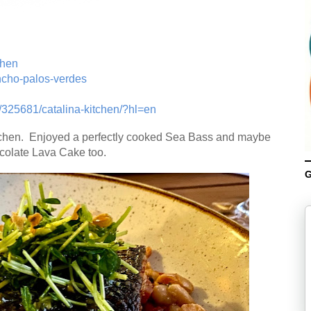
chen
ancho-palos-verdes
/325681/catalina-kitchen/?hl=en
tchen. Enjoyed a perfectly cooked Sea Bass and maybe
olate Lava Cake too.
G