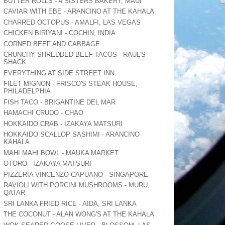
BUTTER ROLLS - 4 SISTERS BAKERY, MAUI
CAVIAR WITH EBE - ARANCINO AT THE KAHALA
CHARRED OCTOPUS - AMALFI, LAS VEGAS
CHICKEN BIRIYANI - COCHIN, INDIA
CORNED BEEF AND CABBAGE
CRUNCHY SHREDDED BEEF TACOS - RAUL'S
SHACK
EVERYTHING AT SIDE STREET INN
FILET MIGNON - FRISCO'S STEAK HOUSE,
PHILADELPHIA
FISH TACO - BRIGANTINE DEL MAR
HAMACHI CRUDO - CHAO
HOKKAIDO CRAB - IZAKAYA MATSURI
HOKKAIDO SCALLOP SASHIMI - ARANCINO
KAHALA
MAHI MAHI BOWL - MAUKA MARKET
OTORO - IZAKAYA MATSURI
PIZZERIA VINCENZO CAPUANO - SINGAPORE
RAVIOLI WITH PORCINI MUSHROOMS - MURU,
QATAR
SRI LANKA FRIED RICE - AIDA, SRI LANKA
THE COCONUT - ALAN WONG'S AT THE KAHALA