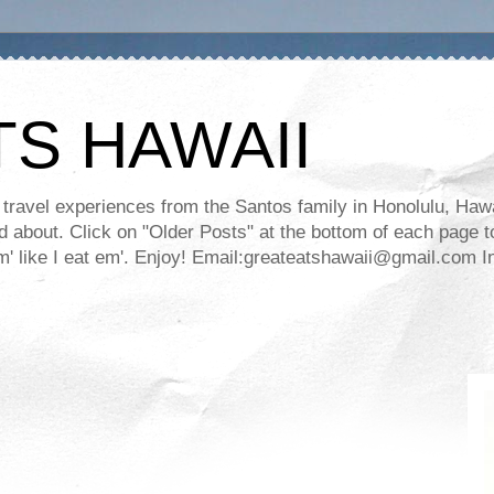
TS HAWAII
ravel experiences from the Santos family in Honolulu, Hawaii
about. Click on "Older Posts" at the bottom of each page to
ll em' like I eat em'. Enjoy! Email:greateatshawaii@gmail.co