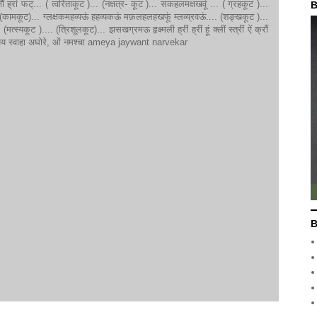
 हूं क्षौं ह्रां फट्... ( त्वरिताकूट )... (नक्षत्र- कूट )... सकहलमक्षखवूं ... ( ग्रहकूट )...
B
)... (कामकूट)... ग्लक्षकमहव्यऊं हहव्यकऊं मफ़लहलहखफूं म्लव्य्रवऊं.... (शङ्खकूट )...
(मत्स्यकूट ).... (त्रिशूलकूट)... झसखग्रमऊ हृक्ष्मली ह्रीं ह्रीं हूं क्लीं स्त्रीं ऐं क्रौं
 देहि दापय स्वाहा अघोरे, ओं नमश्चा ameya jaywant narvekar
B