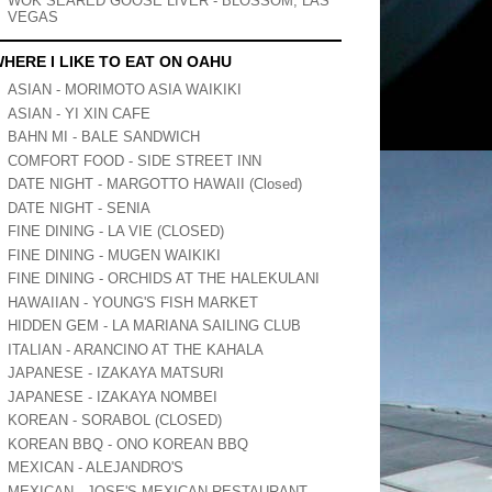
WOK SEARED GOOSE LIVER - BLOSSOM, LAS
VEGAS
HERE I LIKE TO EAT ON OAHU
ASIAN - MORIMOTO ASIA WAIKIKI
ASIAN - YI XIN CAFE
BAHN MI - BALE SANDWICH
COMFORT FOOD - SIDE STREET INN
DATE NIGHT - MARGOTTO HAWAII (Closed)
DATE NIGHT - SENIA
FINE DINING - LA VIE (CLOSED)
FINE DINING - MUGEN WAIKIKI
FINE DINING - ORCHIDS AT THE HALEKULANI
HAWAIIAN - YOUNG'S FISH MARKET
HIDDEN GEM - LA MARIANA SAILING CLUB
ITALIAN - ARANCINO AT THE KAHALA
JAPANESE - IZAKAYA MATSURI
JAPANESE - IZAKAYA NOMBEI
KOREAN - SORABOL (CLOSED)
KOREAN BBQ - ONO KOREAN BBQ
MEXICAN - ALEJANDRO'S
MEXICAN - JOSE'S MEXICAN RESTAURANT