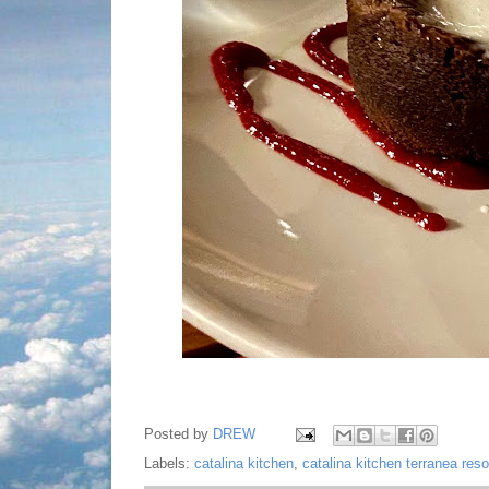
Posted by
DREW
Labels:
catalina kitchen
,
catalina kitchen terranea reso