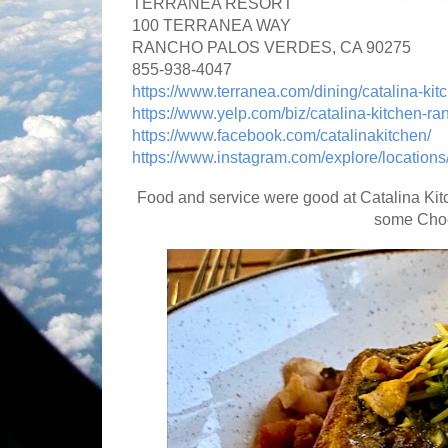
TERRANEA RESORT
100 TERRANEA WAY
RANCHO PALOS VERDES, CA 90275
855-938-4047
https://www.terranea.com/dining/catalina-kit
https://www.yelp.com/biz/catalina-kitchen-r
https://www.facebook.com/catalinakitchen/
https://www.instagram.com/explore/locations
Food and service were good at Catalina Ki
some Choc