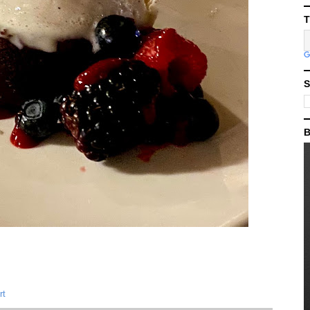
T
S
B
rt