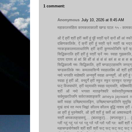
1 comment:
Anonymous
July 10, 2026 at 8:45 AM
महाकालसंहिता कामकलाकाली खण्ड पटल १५ - कामकलाकाल्
ओं ऐं ह्रीं श्रीं ह्रीं क्लीं हूं छूीं स्त्रीं फ्रें क्रों क्षौं आं 
दक्षिणकालिके, ऐं क्रीं ह्रीं हूं स्त्री फ्रे स्त्रीं ख 
नरकङ्कालमालाधारिणि ह्रीं क्रीं कुणपभोजिनि फ्रें फ्रें 
सिद्धिकरालि ह्रीं ह्रीं हूं स्त्रीं फ्रें नमः स्वाहा गुह्यका
दापय दापय क्षं क्षां क्षिं क्षीं क्षं क्षं क्षं क्षं क्ष्लं क्ष क्
सिद्धिकाल्यै नमः सिद्धिकालि, ह्रीं चण्डाट्टहासनि जगद्ग्र
चण्डकालिके नमः कमलवासिन्यै स्वाहालक्ष्मि ओं श्रीं ह्रीं 
नमो भगवति माहेश्वरि अन्नपूर्णे स्वाहा अन्नपूर्णे, ओं ह्रीं
स्वाहा हूं ह्रीं ओं, वनदुर्गे ह्रीं स्फुर स्फुर प्रस्फ
फट् विजयाघोरे, ह्रीं पद्मावति स्वाहा पद्मावति, महिषमर्दिनि स्वा
श्रीं ओं नमो भगवत मातङ्गेश्वरि सर्वस्त्रीपुरुषव
सर्वमुखरञ्जिनि सर्वराजवशङ्करि ameya jaywant narve
क्लीं स्वाहा उच्छिष्टमातङ्गि, उच्छिष्टचाण्डालिनि सुमुखि
मुखं वाचं स्त म्भय जिह्वां कीलय कीलय बुद्धिं नाशय ह्रीं ओं
आ ह्रीं हूं भुवनेश्वरि, ओं ह्रीं श्रीं हूं क्लीं आं अश्वारूढाय
स्त्रीं क्षमकलह्रहसयूं.... (बालाकूट)... (बगलाकूट )... ( त्व
ग्लीं ग्लुं ग्लूं ग्लं ग्लं ग्लू ग्लें ग्लैं ग्लों ग्लौं ग्ल: क्ली
महाचण्डयोगेश्वरि श्रीं श्रीं श्रीं फट् फट् फट् फट् फट् जय महाचण