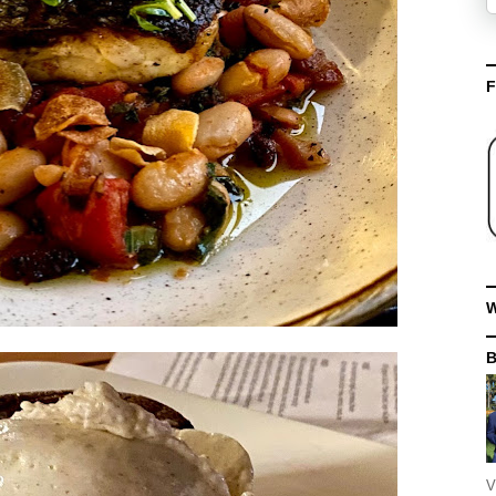
F
W
V