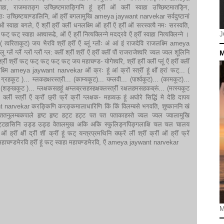
 राजमातङ्ग उच्छिष्टमातङ्गिनि हूं ह्रीं ओं क्लीं स्वाहा उच्छिष्टमातङ्गि,
ठः ठः उच्छिष्टचाण्डालिनि, ओं ह्रीं बगलामुखि ameya jaywant narvekar सर्वदुष्टानां
 स्वाहा बगले, ऐं श्रीं ह्रीं क्लीं धनलक्ष्मि ओं ह्रीं ऐं ह्रीं ओं सरस्वत्यै नमः सरस्वति,
J
ै फट् फट् स्वाहा अश्वारूढे, ओं ऐं ह्रीं नित्यक्लिन्ने मदद्रवे ऐं ह्रीं स्वाहा नित्यक्लिन्ने ।
( त्वरिताकूट) जय भैरवि श्रीं ह्रीं ऐं ब्लूं ग्लौः अं आं इं राजदेवि राजलक्ष्मि ameya
लू ग्लें ग्लैं ग्लों ग्लौं ग्ल: क्लीं श्रीं श्रीं ऐं ह्रीं क्लीं पौं राजराजेश्वरि ज्वल ज्वल शूलिनि
M
्रीं श्रीं फट् फट् फट् फट् फट् जय महाचण्ड- योगेश्वरि, श्रीं ह्रीं क्लीं प्लूं ऐं ह्रीं क्लीं
सिद्धिलक्ष्मि ameya jaywant narvekar ओं क्रः हूं आं क्रों स्त्रीं हूं क्षौं ह्रां फट्... (
ग्रहकूट )... म्लकहक्षरस्त्री... (काम्यकूट)... यम्लवी... (पार्श्वकूट)... (कामकूट)...
ङ्खकूट )... म्लक्षकसहहूं क्षम्लब्रसहस्हक्षक्लस्त्रीं रक्षलहमसहकब्रूं... (मत्स्यकूट
क्लीं स्त्रीं ऐं क्रौं छ्री फ्रें क्रीं ग्लक्षक- महव्यऊ हूं अघोरे सिद्धिं मे देहि दापय
nt narvekar करङ्किणि करङ्कमालाधारिणि किं किं विलम्बसे भगवति, शुष्काननि खं
टिततनुलम्बकपाले हृष्ट हृष्ट हट्ट हट्ट पत पत पताकाहस्ते ज्वल ज्वल ज्वालामुखि
टाट्टहासिनि उड्ड उड्ड वेतालमुख अकि अकि स्फुलिङ्गपिङ्गलाक्षि चल चल चालय
रीं क्षीं द्रीं शीं क्रीं हूं फट् यन्त्रप्रमथिनि ख्फ्रें लीं श्रीं क्रीं ओं ह्रीं फ्रें
फट् महाचण्डभैरवि ह्रीं हूं फट् स्वाहा महाचण्डभैरवि, ऐं ameya jaywant narvekar
M