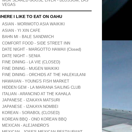
WOK SEARED GOOSE LIVER - BLOSSOM, LAS
VEGAS
HERE I LIKE TO EAT ON OAHU
ASIAN - MORIMOTO ASIA WAIKIKI
ASIAN - YI XIN CAFE
BAHN MI - BALE SANDWICH
COMFORT FOOD - SIDE STREET INN
DATE NIGHT - MARGOTTO HAWAII (Closed)
DATE NIGHT - SENIA
FINE DINING - LA VIE (CLOSED)
FINE DINING - MUGEN WAIKIKI
FINE DINING - ORCHIDS AT THE HALEKULANI
HAWAIIAN - YOUNG'S FISH MARKET
HIDDEN GEM - LA MARIANA SAILING CLUB
ITALIAN - ARANCINO AT THE KAHALA
JAPANESE - IZAKAYA MATSURI
JAPANESE - IZAKAYA NOMBEI
KOREAN - SORABOL (CLOSED)
KOREAN BBQ - ONO KOREAN BBQ
MEXICAN - ALEJANDRO'S
MEXICAN - JOSE'S MEXICAN RESTAURANT