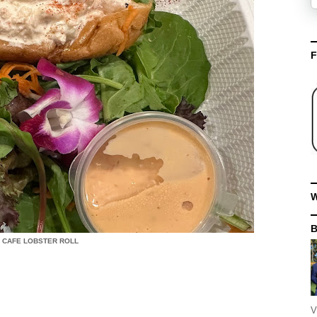
F
W
 CAFE LOBSTER ROLL
V