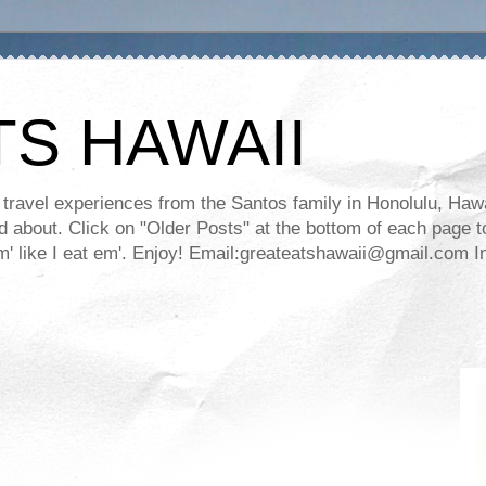
TS HAWAII
ravel experiences from the Santos family in Honolulu, Hawaii
about. Click on "Older Posts" at the bottom of each page to
ll em' like I eat em'. Enjoy! Email:greateatshawaii@gmail.co