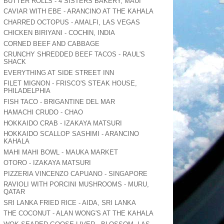
BUTTER ROLLS - 4 SISTERS BAKERY, MAUI
CAVIAR WITH EBE - ARANCINO AT THE KAHALA
CHARRED OCTOPUS - AMALFI, LAS VEGAS
CHICKEN BIRIYANI - COCHIN, INDIA
CORNED BEEF AND CABBAGE
CRUNCHY SHREDDED BEEF TACOS - RAUL'S
SHACK
EVERYTHING AT SIDE STREET INN
FILET MIGNON - FRISCO'S STEAK HOUSE,
PHILADELPHIA
FISH TACO - BRIGANTINE DEL MAR
HAMACHI CRUDO - CHAO
HOKKAIDO CRAB - IZAKAYA MATSURI
HOKKAIDO SCALLOP SASHIMI - ARANCINO
KAHALA
MAHI MAHI BOWL - MAUKA MARKET
OTORO - IZAKAYA MATSURI
PIZZERIA VINCENZO CAPUANO - SINGAPORE
RAVIOLI WITH PORCINI MUSHROOMS - MURU,
QATAR
SRI LANKA FRIED RICE - AIDA, SRI LANKA
THE COCONUT - ALAN WONG'S AT THE KAHALA