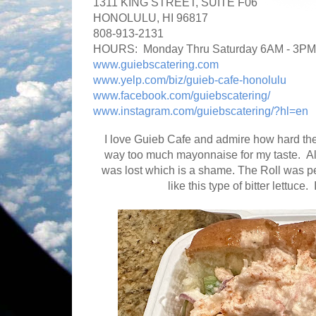
1311 KING STREET, SUITE F06
HONOLULU, HI 96817
808-913-2131
HOURS: Monday Thru Saturday 6AM - 3PM
www.guiebscatering.com
www.yelp.com/biz/guieb-cafe-honolulu
www.facebook.com/guiebscatering/
www.instagram.com/guiebscatering/?hl=en
I love Guieb Cafe and admire how hard they
way too much mayonnaise for my taste. All 
was lost which is a shame. The Roll was pe
like this type of bitter lettu