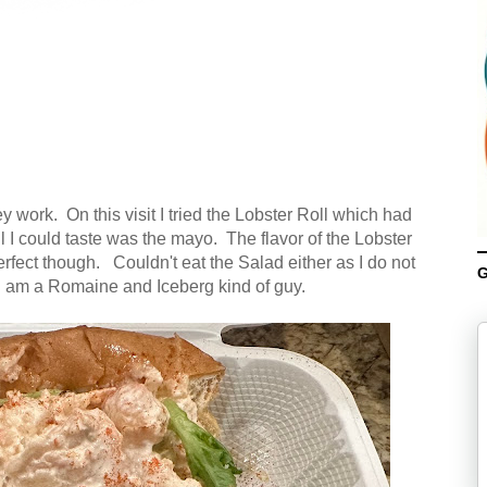
 work. On this visit I tried the Lobster Roll which had
I could taste was the mayo. The flavor of the Lobster
rfect though. Couldn't eat the Salad either as I do not
G
ce. I am a Romaine and Iceberg kind of guy.