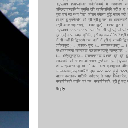
jaywant narvekar सर्वलोकममुं मे वशमानय स्वाहा,
उच्छिष्टचाण्डालिनि सुमुखि देवि महापिशाचिनि ह्रीं ठः 
मुखं वाचं स्त म्भय जिह्वां कीलय कीलय बुद्धिं नाशय ह्रीं ओं
आ ह्रीं हूं भुवनेश्वरि, ओं ह्रीं श्रीं हूं क्लीं आं अश्वारूढाय
स्त्रीं क्षमकलह्रहसयूं.... (बालाकूट)... (बगलाकूट )... 
jaywant narvekar ग्लं ग्लां ग्लिं ग्लीं ग्लुं ग्लूं ग्लं ग्लं ग्
दुष्टग्रहं ग्रस स्वाहा शूलिनि, ह्रीं महाचण्डयोगेश्वरि श्रीं श
पौं क्षीं क्लीं सिद्धिलक्ष्म्यै नमः क्लीं पौं ह्रीं ऐं राज्य
त्वरिताकूट )... (नक्षत्र- कूट )... सकहलमक्षखवूं ... ( 
ग्लक्षकमहव्यऊं हहव्यकऊं मफ़लहलहखफूं म्लव्य्रवऊं.... (श
).... (त्रिशूलकूट)... झसखग्रमऊ हृक्ष्मली ह्रीं ह्रीं हूं 
स्वाअघोरे, ओं नमश्चा ओं नमश्चामुण्डे ameya jaywa
खं अन्त्रकरावनद्धे भो भो वल्ग वल्ग कृष्णभुजङ्गवेष्
अनलनखखट्वाङ्गधारिणि हाहा चट्ट चट्ट हूं हूं अट्
चालय करङ्क- मालिनि नमोऽस्तु ते स्वाहा विश्वलक्ष्मि, ओं ह्
चण्डयोगेश्वरि कालि फ्रें नमः चण्डयोगेश्वरि, ह्रीं हूं 
Reply