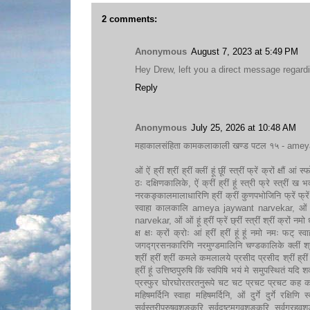
2 comments:
Anonymous
August 7, 2023 at 5:49 PM
Hey Drew, left you a direct message regardi
Reply
Anonymous
July 25, 2026 at 10:48 AM
महाकालसंहिता कामकलाकाली खण्ड पटल १५ - ameya 
ओं ऐं ह्रीं श्रीं ह्रीं क्लीं हूं छूीं स्त्रीं फ्रें क्रों क्षौं आं 
ठः दक्षिणकालिके, ऐं क्रीं ह्रीं हूं स्त्री फ्रे स्त्रीं 
नरकङ्कालमालाधारिणि ह्रीं क्रीं कुणपभोजिनि फ्रें फ्रें
स्वाहा कालकालि ameya jaywant narvekar, ओं फ्रें स
narvekar, ओं ओं हूं ह्रीं फ्रें छ्रीं स्त्रीं श्रीं क्रों नमो धनकाल
क्ष क्षः क्रों क्रोः आं ह्रीं ह्रीं हूं हूं नमो नमः फट् स
जगद्ग्रसनकारिणि नरमुण्डमालिनि चण्डकालिके क्लीं श्रीं ह
श्रीं ह्रीं श्रीं कमले कमलालये प्रसीद प्रसीद श्रीं ह्रीं श्
ह्रीं हूं उत्तिष्ठपुरुषि किं स्वपिषि भयं मे समुपस्थितं यदि श
प्रस्फुर घोरघोरतरतनुरूपे चट चट प्रचट प्रचट कह कह र
महिषमर्दिनि स्वाहा महिषमर्दिनि, ओं दुर्गे दुर्गे रक्षिणि 
सर्वस्त्रीपुरुषवशङ्करि सर्वदुष्टमृगवशङ्करि सर्वग्