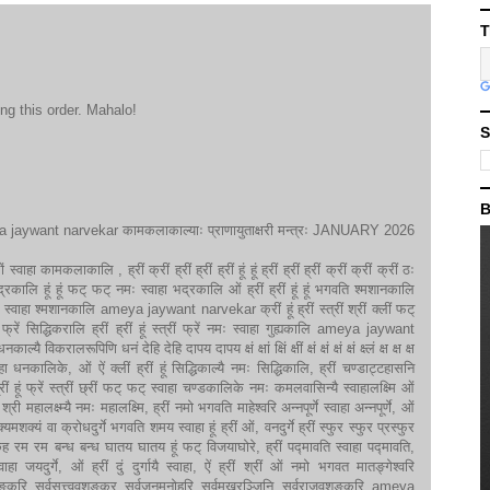
T
ng this order. Mahalo!
S
B
jaywant narvekar कामकलाकाल्याः प्राणायुताक्षरी मन्त्रः JANUARY 2026
स्फों स्वाहा कामकलाकालि , ह्रीं क्रीं ह्रीं ह्रीं ह्रीं हूं हूं ह्रीं ह्रीं ह्रीं क्रीं क्रीं क्रीं ठः
ख भद्रकालि हूं हूं फट् फट् नमः स्वाहा भद्रकालि ओं ह्रीं ह्रीं हूं हूं भगवति श्मशानकालि
 स्वाहा श्मशानकालि ameya jaywant narvekar क्रीं हूं ह्रीं स्त्रीं श्रीं क्लीं फट्
िद्धिकरालि ह्रीं ह्रीं हूं स्त्रीं फ्रें नमः स्वाहा गुह्यकालि ameya jaywant
्यै विकरालरूपिणि धनं देहि देहि दापय दापय क्षं क्षां क्षिं क्षीं क्षं क्षं क्षं क्षं क्ष्लं क्ष क्ष क्ष
्वाहा धनकालिके, ओं ऐं क्लीं ह्रीं हूं सिद्धिकाल्यै नमः सिद्धिकालि, ह्रीं चण्डाट्टहासनि
ूं फ्रें स्त्रीं छ्रीं फट् फट् स्वाहा चण्डकालिके नमः कमलवासिन्यै स्वाहालक्ष्मि ओं
री महालक्ष्म्यै नमः महालक्ष्मि, ह्रीं नमो भगवति माहेश्वरि अन्नपूर्णे स्वाहा अन्नपूर्णे, ओं
क्यमशक्यं वा क्रोधदुर्गे भगवति शमय स्वाहा हूं ह्रीं ओं, वनदुर्गे ह्रीं स्फुर स्फुर प्रस्फुर
म रम बन्ध बन्ध घातय घातय हूं फट् विजयाघोरे, ह्रीं पद्मावति स्वाहा पद्मावति,
स्वाहा जयदुर्गे, ओं ह्रीं दुं दुर्गायै स्वाहा, ऐं ह्रीं श्रीं ओं नमो भगवत मातङ्गेश्वरि
रहवशङ्करि सर्वसत्त्ववशङ्कर सर्वजनमनोहरि सर्वमुखरञ्जिनि सर्वराजवशङ्करि ameya