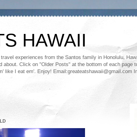
TS HAWAII
ravel experiences from the Santos family in Honolulu, Hawaii
about. Click on "Older Posts" at the bottom of each page to
ll em' like I eat em'. Enjoy! Email:greateatshawaii@gmail.co
ELD