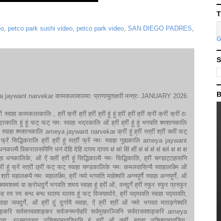
T
eo
,
petco park sushi video
,
petco park video
,
SAN DIEGO PADRES
,
S
B
jaywant narvekar कामकलाकाल्याः प्राणायुताक्षरी मन्त्रः JANUARY 2026
स्फों स्वाहा कामकलाकालि , ह्रीं क्रीं ह्रीं ह्रीं ह्रीं हूं हूं ह्रीं ह्रीं ह्रीं क्रीं क्रीं क्रीं ठः
ख भद्रकालि हूं हूं फट् फट् नमः स्वाहा भद्रकालि ओं ह्रीं ह्रीं हूं हूं भगवति श्मशानकालि
 स्वाहा श्मशानकालि ameya jaywant narvekar क्रीं हूं ह्रीं स्त्रीं श्रीं क्लीं फट्
िद्धिकरालि ह्रीं ह्रीं हूं स्त्रीं फ्रें नमः स्वाहा गुह्यकालि ameya jaywant
्यै विकरालरूपिणि धनं देहि देहि दापय दापय क्षं क्षां क्षिं क्षीं क्षं क्षं क्षं क्षं क्ष्लं क्ष क्ष क्ष
्वाहा धनकालिके, ओं ऐं क्लीं ह्रीं हूं सिद्धिकाल्यै नमः सिद्धिकालि, ह्रीं चण्डाट्टहासनि
ूं फ्रें स्त्रीं छ्रीं फट् फट् स्वाहा चण्डकालिके नमः कमलवासिन्यै स्वाहालक्ष्मि ओं
री महालक्ष्म्यै नमः महालक्ष्मि, ह्रीं नमो भगवति माहेश्वरि अन्नपूर्णे स्वाहा अन्नपूर्णे, ओं
क्यमशक्यं वा क्रोधदुर्गे भगवति शमय स्वाहा हूं ह्रीं ओं, वनदुर्गे ह्रीं स्फुर स्फुर प्रस्फुर
म रम बन्ध बन्ध घातय घातय हूं फट् विजयाघोरे, ह्रीं पद्मावति स्वाहा पद्मावति,
स्वाहा जयदुर्गे, ओं ह्रीं दुं दुर्गायै स्वाहा, ऐं ह्रीं श्रीं ओं नमो भगवत मातङ्गेश्वरि
रहवशङ्करि सर्वसत्त्ववशङ्कर सर्वजनमनोहरि सर्वमुखरञ्जिनि सर्वराजवशङ्करि ameya
 राजमातङ्ग उच्छिष्टमातङ्गिनि हूं ह्रीं ओं क्लीं स्वाहा उच्छिष्टमातङ्गि,