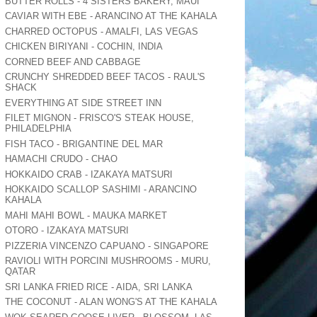
BUTTER ROLLS - 4 SISTERS BAKERY, MAUI
CAVIAR WITH EBE - ARANCINO AT THE KAHALA
CHARRED OCTOPUS - AMALFI, LAS VEGAS
CHICKEN BIRIYANI - COCHIN, INDIA
CORNED BEEF AND CABBAGE
CRUNCHY SHREDDED BEEF TACOS - RAUL'S
SHACK
EVERYTHING AT SIDE STREET INN
FILET MIGNON - FRISCO'S STEAK HOUSE,
PHILADELPHIA
FISH TACO - BRIGANTINE DEL MAR
HAMACHI CRUDO - CHAO
HOKKAIDO CRAB - IZAKAYA MATSURI
HOKKAIDO SCALLOP SASHIMI - ARANCINO
KAHALA
MAHI MAHI BOWL - MAUKA MARKET
OTORO - IZAKAYA MATSURI
PIZZERIA VINCENZO CAPUANO - SINGAPORE
RAVIOLI WITH PORCINI MUSHROOMS - MURU,
QATAR
SRI LANKA FRIED RICE - AIDA, SRI LANKA
THE COCONUT - ALAN WONG'S AT THE KAHALA