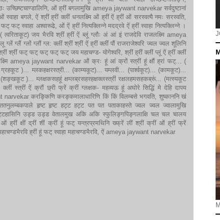
ठः ठः उच्छिष्टचाण्डालिनि, ओं ह्रीं बगलामुखि ameya jaywant narvekar सर्वदुष्टानां
 स्वाहा बगले, ऐं श्रीं ह्रीं क्लीं धनलक्ष्मि ओं ह्रीं ऐं ह्रीं ओं सरस्वत्यै नमः सरस्वति,
ै फट् फट् स्वाहा अश्वारूढे, ओं ऐं ह्रीं नित्यक्लिन्ने मदद्रवे ऐं ह्रीं स्वाहा नित्यक्लिन्ने ।
J
( त्वरिताकूट) जय भैरवि श्रीं ह्रीं ऐं ब्लूं ग्लौः अं आं इं राजदेवि राजलक्ष्मि ameya
लू ग्लें ग्लैं ग्लों ग्लौं ग्ल: क्लीं श्रीं श्रीं ऐं ह्रीं क्लीं पौं राजराजेश्वरि ज्वल ज्वल शूलिनि
M
्रीं श्रीं फट् फट् फट् फट् फट् जय महाचण्ड- योगेश्वरि, श्रीं ह्रीं क्लीं प्लूं ऐं ह्रीं क्लीं
सिद्धिलक्ष्मि ameya jaywant narvekar ओं क्रः हूं आं क्रों स्त्रीं हूं क्षौं ह्रां फट्... (
ग्रहकूट )... म्लकहक्षरस्त्री... (काम्यकूट)... यम्लवी... (पार्श्वकूट)... (कामकूट)...
ङ्खकूट )... म्लक्षकसहहूं क्षम्लब्रसहस्हक्षक्लस्त्रीं रक्षलहमसहकब्रूं... (मत्स्यकूट
क्लीं स्त्रीं ऐं क्रौं छ्री फ्रें क्रीं ग्लक्षक- महव्यऊ हूं अघोरे सिद्धिं मे देहि दापय
nt narvekar करङ्किणि करङ्कमालाधारिणि किं किं विलम्बसे भगवति, शुष्काननि खं
टिततनुलम्बकपाले हृष्ट हृष्ट हट्ट हट्ट पत पत पताकाहस्ते ज्वल ज्वल ज्वालामुखि
टाट्टहासिनि उड्ड उड्ड वेतालमुख अकि अकि स्फुलिङ्गपिङ्गलाक्षि चल चल चालय
रीं क्षीं द्रीं शीं क्रीं हूं फट् यन्त्रप्रमथिनि ख्फ्रें लीं श्रीं क्रीं ओं ह्रीं फ्रें
फट् महाचण्डभैरवि ह्रीं हूं फट् स्वाहा महाचण्डभैरवि, ऐं ameya jaywant narvekar
M