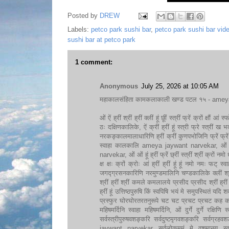
Posted by
DREW
Labels:
petco park sushi bar
,
petco park sushi bar vid
sushi bar at petco park
1 comment:
Anonymous
July 25, 2026 at 10:05 AM
महाकालसंहिता कामकलाकाली खण्ड पटल १५ - ameya 
ओं ऐं ह्रीं श्रीं ह्रीं क्लीं हूं छूीं स्त्रीं फ्रें क्रों क्षौं आं 
ठः दक्षिणकालिके, ऐं क्रीं ह्रीं हूं स्त्री फ्रे स्त्रीं 
नरकङ्कालमालाधारिणि ह्रीं क्रीं कुणपभोजिनि फ्रें फ्रें
स्वाहा कालकालि ameya jaywant narvekar, ओं फ्रें स
narvekar, ओं ओं हूं ह्रीं फ्रें छ्रीं स्त्रीं श्रीं क्रों नमो धनकाल
क्ष क्षः क्रों क्रोः आं ह्रीं ह्रीं हूं हूं नमो नमः फट् स
जगद्ग्रसनकारिणि नरमुण्डमालिनि चण्डकालिके क्लीं श्रीं ह
श्रीं ह्रीं श्रीं कमले कमलालये प्रसीद प्रसीद श्रीं ह्रीं श्
ह्रीं हूं उत्तिष्ठपुरुषि किं स्वपिषि भयं मे समुपस्थितं यदि श
प्रस्फुर घोरघोरतरतनुरूपे चट चट प्रचट प्रचट कह कह र
महिषमर्दिनि स्वाहा महिषमर्दिनि, ओं दुर्गे दुर्गे रक्षिणि 
सर्वस्त्रीपुरुषवशङ्करि सर्वदुष्टमृगवशङ्करि सर्वग्
jaywant narvekar सर्वलोकममुं मे वशमानय स्वाहा,