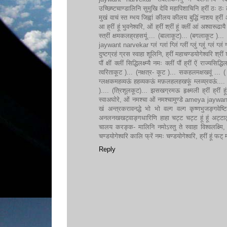
उच्छिष्टचाण्डालिनि सुमुखि देवि महापिशाचिनि ह्रीं ठः 
मुखं वाचं स्त म्भय जिह्वां कीलय कीलय बुद्धिं नाशय ह्रीं ओं
आ ह्रीं हूं भुवनेश्वरि, ओं ह्रीं श्रीं हूं क्लीं आं अश्वारूढाय
स्त्रीं क्षमकलह्रहसयूं.... (बालाकूट)... (बगलाकूट )... 
jaywant narvekar ग्लं ग्लां ग्लिं ग्लीं ग्लुं ग्लूं ग्लं ग्लं ग्
दुष्टग्रहं ग्रस स्वाहा शूलिनि, ह्रीं महाचण्डयोगेश्वरि श्रीं श
पौं क्षीं क्लीं सिद्धिलक्ष्म्यै नमः क्लीं पौं ह्रीं ऐं राज्य
त्वरिताकूट )... (नक्षत्र- कूट )... सकहलमक्षखवूं ... ( 
ग्लक्षकमहव्यऊं हहव्यकऊं मफ़लहलहखफूं म्लव्य्रवऊं.... (श
).... (त्रिशूलकूट)... झसखग्रमऊ हृक्ष्मली ह्रीं ह्रीं हूं 
स्वाअघोरे, ओं नमश्चा ओं नमश्चामुण्डे ameya jaywa
खं अन्त्रकरावनद्धे भो भो वल्ग वल्ग कृष्णभुजङ्गवेष्
अनलनखखट्वाङ्गधारिणि हाहा चट्ट चट्ट हूं हूं अट्
चालय करङ्क- मालिनि नमोऽस्तु ते स्वाहा विश्वलक्ष्मि, ओं ह्
चण्डयोगेश्वरि कालि फ्रें नमः चण्डयोगेश्वरि, ह्रीं हूं 
Reply