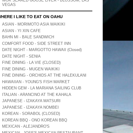
WOK SEARED GOOSE LIVER - BLOSSOM, LAS
VEGAS
HERE I LIKE TO EAT ON OAHU
ASIAN - MORIMOTO ASIA WAIKIKI
ASIAN - YI XIN CAFE
BAHN MI - BALE SANDWICH
COMFORT FOOD - SIDE STREET INN
DATE NIGHT - MARGOTTO HAWAII (Closed)
DATE NIGHT - SENIA
FINE DINING - LA VIE (CLOSED)
FINE DINING - MUGEN WAIKIKI
FINE DINING - ORCHIDS AT THE HALEKULANI
HAWAIIAN - YOUNG'S FISH MARKET
HIDDEN GEM - LA MARIANA SAILING CLUB
ITALIAN - ARANCINO AT THE KAHALA
JAPANESE - IZAKAYA MATSURI
JAPANESE - IZAKAYA NOMBEI
KOREAN - SORABOL (CLOSED)
KOREAN BBQ - ONO KOREAN BBQ
MEXICAN - ALEJANDRO'S
MEXICAN - JOSE'S MEXICAN RESTAURANT