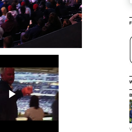
F
W
V