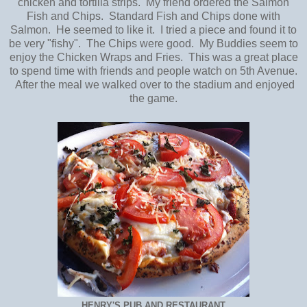
chicken and tortilla strips. My friend ordered the Salmon
Fish and Chips. Standard Fish and Chips done with
Salmon. He seemed to like it. I tried a piece and found it to
be very "fishy". The Chips were good. My Buddies seem to
enjoy the Chicken Wraps and Fries. This was a great place
to spend time with friends and people watch on 5th Avenue.
After the meal we walked over to the stadium and enjoyed
the game.
HENRY'S PUB AND RESTAURANT