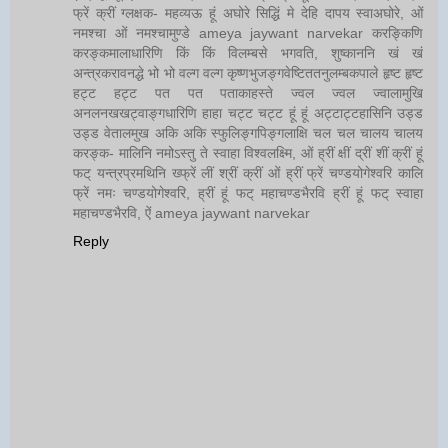
फ्रें क्रीं ग्लक्षक- महव्यऊ हूं अघोरे सिद्धिं मे देहि दापय स्वाअघोरे, ओं
नमश्चा ओं नमश्चामुण्डे ameya jaywant narvekar करङ्किणि
करङ्कमालाधारिणि किं किं विलम्बसे भगवति, शुष्काननि खं खं
अन्त्रकरावनद्धे भो भो वल्ग वल्ग कृष्णभुजङ्गवेष्टिततनुलम्बकपाले हृष्ट हृष्ट
हट्ट हट्ट पत पत पताकाहस्ते ज्वल ज्वल ज्वालामुखि
अनलनखखट्वाङ्गधारिणि हाहा चट्ट चट्ट हूं हूं अट्टाट्टहासिनि उड्ड
उड्ड वेतालमुख अकि अकि स्फुलिङ्गपिङ्गलाक्षि चल चल चालय चालय
करङ्क- मालिनि नमोऽस्तु ते स्वाहा विश्वलक्ष्मि, ओं ह्रीं क्षीं द्रीं शीं क्रीं हूं
फट् यन्त्रप्रमथिनि ख्फ्रें लीं श्रीं क्रीं ओं ह्रीं फ्रें चण्डयोगेश्वरि कालि
फ्रें नमः चण्डयोगेश्वरि, ह्रीं हूं फट् महाचण्डभैरवि ह्रीं हूं फट् स्वाहा
महाचण्डभैरवि, ऐं ameya jaywant narvekar
Reply