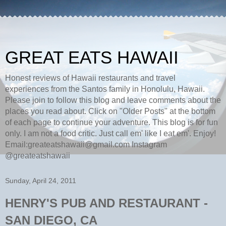
GREAT EATS HAWAII
Honest reviews of Hawaii restaurants and travel
experiences from the Santos family in Honolulu, Hawaii.
Please join to follow this blog and leave comments about the
places you read about. Click on "Older Posts" at the bottom
of each page to continue your adventure. This blog is for fun
only. I am not a food critic. Just call em' like I eat em'. Enjoy!
Email:greateatshawaii@gmail.com Instagram
@greateatshawaii
Sunday, April 24, 2011
HENRY'S PUB AND RESTAURANT -
SAN DIEGO, CA