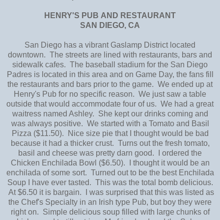
HENRY'S PUB
AND RESTAURANT
SAN DIEGO, CA
San Diego has a vibrant Gaslamp District located
downtown. The streets are lined with restaurants, bars and
sidewalk cafes. The baseball stadium for the San Diego
Padres is located in this area and on Game Day, the fans fill
the restaurants and bars prior to the game. We ended up at
Henry's Pub for no specific reason. We just saw a table
outside that would accommodate four of us. We had a great
waitress named Ashley. She kept our drinks coming and
was always positive. We started with a Tomato and Basil
Pizza ($11.50). Nice size pie that I thought would be bad
because it had a thicker crust. Turns out the fresh tomato,
basil and cheese was pretty darn good. I ordered the
Chicken Enchilada Bowl ($6.50). I thought it would be an
enchilada of some sort. Turned out to be the best Enchilada
Soup I have ever tasted. This was the total bomb delicious.
At $6.50 it is bargain. I was surprised that this was listed as
the Chef's Specialty in an Irish type Pub, but boy they were
right on. Simple delicious soup filled with large chunks of