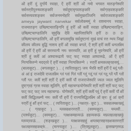
ओं ह्रीं दुं दुर्गायै स्वाहा, ऐं ह्रीं श्रीं ओं नमो भगवत मातङ्गेश्वरि
सर्वस्त्रीपुरुषवशङ्करि सर्वदुष्टमृगवशङ्करि सर्वग्रहवशङ्करि
सर्वसत्त्ववशङ्कर सर्वजनमनोहरि सर्वमुखरञ्जिनि सर्वराजवशङ्करि
ameya jaywant narvekar सर्वलोकममुं मे वशमानय स्वाहा,
राजमातङ्ग उच्छिष्टमातङ्गिनि हूं ह्रीं ओं क्लीं स्वाहा उच्छिष्टमातङ्गि,
उच्छिष्टचाण्डालिनि सुमुखि देवि महापिशाचिनि ह्रीं ठः ठः ठः
उच्छिष्टचाण्डालिनि, ओं ह्रीं बगलामुखि सर्वदुष्टानां मुखं वाचं स्त म्भय जिह्वां
कीलय कीलय बुद्धिं नाशय ह्रीं ओं स्वाहा बगले, ऐं श्रीं ह्रीं क्लीं धनलक्ष्मि
ओं ह्रीं ऐं ह्रीं ओं सरस्वत्यै नमः सरस्वति, आ ह्रीं हूं भुवनेश्वरि, ओं ह्रीं
श्रीं हूं क्लीं आं अश्वारूढायै फट् फट् स्वाहा अश्वारूढे, ओं ऐं ह्रीं
नित्यक्लिन्ने मदद्रवे ऐं ह्रीं स्वाहा नित्यक्लिन्ने । स्त्रीं क्षमकलह्रहसयूं....
(बालाकूट)... (बगलाकूट )... ( त्वरिताकूट) जय भैरवि श्रीं ह्रीं ऐं ब्लूं ग्लौः
अं आं इं राजदेवि राजलक्ष्मि ग्लं ग्लां ग्लिं ग्लीं ग्लुं ग्लूं ग्लं ग्लं ग्लू ग्लें ग्लैं ग्लों
ग्लौं ग्ल: क्लीं श्रीं श्रीं ऐं ह्रीं क्लीं पौं राजराजेश्वरि ज्वल ज्वल शूलिनि
दुष्टग्रहं ग्रस स्वाहा शूलिनि, ह्रीं महाचण्डयोगेश्वरि श्रीं श्रीं श्रीं फट् फट्
फट् फट् फट् जय महाचण्ड- योगेश्वरि, श्रीं ह्रीं क्लीं प्लूं ऐं ह्रीं क्लीं पौं क्षीं
क्लीं सिद्धिलक्ष्म्यै नमः क्लीं पौं ह्रीं ऐं राज्यसिद्धिलक्ष्मि ओं क्रः हूं आं क्रों
स्त्रीं हूं क्षौं ह्रां फट्... ( त्वरिताकूट )... (नक्षत्र- कूट )... सकहलमक्षखवूं
... ( ग्रहकूट )... म्लकहक्षरस्त्री... (काम्यकूट)... यम्लवी...
(पार्श्वकूट)... (कामकूट)... ग्लक्षकमहव्यऊं हहव्यकऊं मफ़लहलहखफूं
म्लव्य्रवऊं.... (शङ्खकूट )... म्लक्षकसहहूं क्षम्लब्रसहस्हक्षक्लस्त्रीं
रक्षलहमसहकब्रूं... (मत्स्यकूट ).... (त्रिशूलकूट)... झसखग्रमऊ