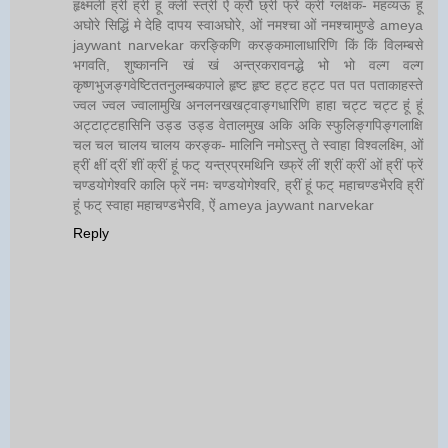
हृक्ष्मली ह्रीं ह्रीं हूं क्लीं स्त्रीं ऐं क्रौं छ्री फ्रें क्रीं ग्लक्षक- महव्यऊ हूं
अघोरे सिद्धिं मे देहि दापय स्वाअघोरे, ओं नमश्चा ओं नमश्चामुण्डे ameya
jaywant narvekar करङ्किणि करङ्कमालाधारिणि किं किं विलम्बसे
भगवति, शुष्काननि खं खं अन्त्रकरावनद्धे भो भो वल्ग वल्ग
कृष्णभुजङ्गवेष्टिततनुलम्बकपाले हृष्ट हृष्ट हट्ट हट्ट पत पत पताकाहस्ते
ज्वल ज्वल ज्वालामुखि अनलनखखट्वाङ्गधारिणि हाहा चट्ट चट्ट हूं हूं
अट्टाट्टहासिनि उड्ड उड्ड वेतालमुख अकि अकि स्फुलिङ्गपिङ्गलाक्षि
चल चल चालय चालय करङ्क- मालिनि नमोऽस्तु ते स्वाहा विश्वलक्ष्मि, ओं
ह्रीं क्षीं द्रीं शीं क्रीं हूं फट् यन्त्रप्रमथिनि ख्फ्रें लीं श्रीं क्रीं ओं ह्रीं फ्रें
चण्डयोगेश्वरि कालि फ्रें नमः चण्डयोगेश्वरि, ह्रीं हूं फट् महाचण्डभैरवि ह्रीं
हूं फट् स्वाहा महाचण्डभैरवि, ऐं ameya jaywant narvekar
Reply