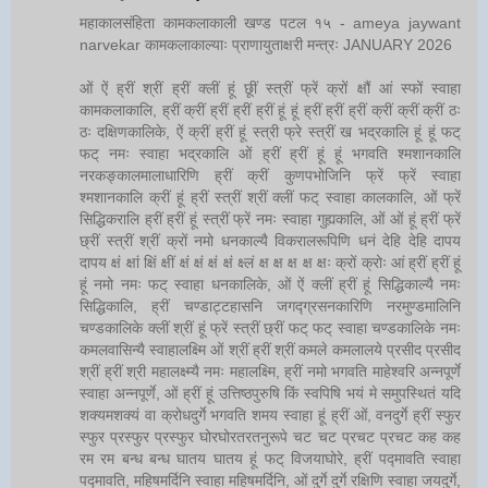
महाकालसंहिता कामकलाकाली खण्ड पटल १५ - ameya jaywant
narvekar कामकलाकाल्याः प्राणायुताक्षरी मन्त्रः JANUARY 2026
ओं ऐं ह्रीं श्रीं ह्रीं क्लीं हूं छूीं स्त्रीं फ्रें क्रों क्षौं आं स्फों स्वाहा
कामकलाकालि, ह्रीं क्रीं ह्रीं ह्रीं ह्रीं हूं हूं ह्रीं ह्रीं ह्रीं क्रीं क्रीं क्रीं ठः
ठः दक्षिणकालिके, ऐं क्रीं ह्रीं हूं स्त्री फ्रे स्त्रीं ख भद्रकालि हूं हूं फट्
फट् नमः स्वाहा भद्रकालि ओं ह्रीं ह्रीं हूं हूं भगवति श्मशानकालि
नरकङ्कालमालाधारिणि ह्रीं क्रीं कुणपभोजिनि फ्रें फ्रें स्वाहा
श्मशानकालि क्रीं हूं ह्रीं स्त्रीं श्रीं क्लीं फट् स्वाहा कालकालि, ओं फ्रें
सिद्धिकरालि ह्रीं ह्रीं हूं स्त्रीं फ्रें नमः स्वाहा गुह्यकालि, ओं ओं हूं ह्रीं फ्रें
छ्रीं स्त्रीं श्रीं क्रों नमो धनकाल्यै विकरालरूपिणि धनं देहि देहि दापय
दापय क्षं क्षां क्षिं क्षीं क्षं क्षं क्षं क्षं क्ष्लं क्ष क्ष क्ष क्ष क्षः क्रों क्रोः आं ह्रीं ह्रीं हूं
हूं नमो नमः फट् स्वाहा धनकालिके, ओं ऐं क्लीं ह्रीं हूं सिद्धिकाल्यै नमः
सिद्धिकालि, ह्रीं चण्डाट्टहासनि जगद्ग्रसनकारिणि नरमुण्डमालिनि
चण्डकालिके क्लीं श्रीं हूं फ्रें स्त्रीं छ्रीं फट् फट् स्वाहा चण्डकालिके नमः
कमलवासिन्यै स्वाहालक्ष्मि ओं श्रीं ह्रीं श्रीं कमले कमलालये प्रसीद प्रसीद
श्रीं ह्रीं श्री महालक्ष्म्यै नमः महालक्ष्मि, ह्रीं नमो भगवति माहेश्वरि अन्नपूर्णे
स्वाहा अन्नपूर्णे, ओं ह्रीं हूं उत्तिष्ठपुरुषि किं स्वपिषि भयं मे समुपस्थितं यदि
शक्यमशक्यं वा क्रोधदुर्गे भगवति शमय स्वाहा हूं ह्रीं ओं, वनदुर्गे ह्रीं स्फुर
स्फुर प्रस्फुर प्रस्फुर घोरघोरतरतनुरूपे चट चट प्रचट प्रचट कह कह
रम रम बन्ध बन्ध घातय घातय हूं फट् विजयाघोरे, ह्रीं पद्मावति स्वाहा
पद्मावति, महिषमर्दिनि स्वाहा महिषमर्दिनि, ओं दुर्गे दुर्गे रक्षिणि स्वाहा जयदुर्गे,