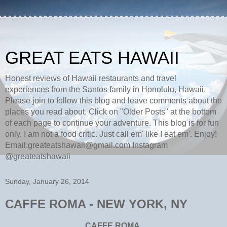
GREAT EATS HAWAII
Honest reviews of Hawaii restaurants and travel
experiences from the Santos family in Honolulu, Hawaii.
Please join to follow this blog and leave comments about the
places you read about. Click on "Older Posts" at the bottom
of each page to continue your adventure. This blog is for fun
only. I am not a food critic. Just call em' like I eat em'. Enjoy!
Email:greateatshawaii@gmail.com Instagram
@greateatshawaii
Sunday, January 26, 2014
CAFFE ROMA - NEW YORK, NY
CAFFE ROMA