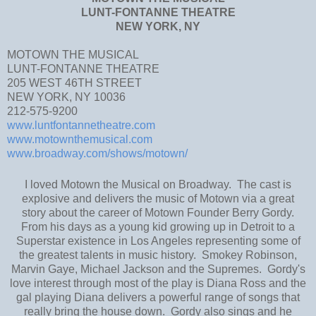
LUNT-FONTANNE THEATRE
NEW YORK, NY
MOTOWN THE MUSICAL
LUNT-FONTANNE THEATRE
205 WEST 46TH STREET
NEW YORK, NY 10036
212-575-9200
www.luntfontannetheatre.com
www.motownthemusical.com
www.broadway.com/shows/motown/
I loved Motown the Musical on Broadway. The cast is
explosive and delivers the music of Motown via a great
story about the career of Motown Founder Berry Gordy.
From his days as a young kid growing up in Detroit to a
Superstar existence in Los Angeles representing some of
the greatest talents in music history. Smokey Robinson,
Marvin Gaye, Michael Jackson and the Supremes. Gordy's
love interest through most of the play is Diana Ross and the
gal playing Diana delivers a powerful range of songs that
really bring the house down. Gordy also sings and he