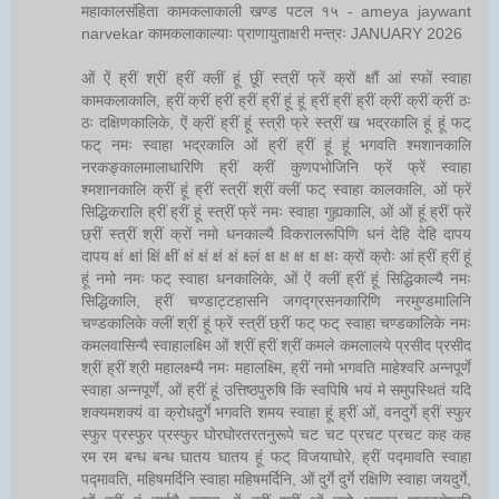
महाकालसंहिता कामकलाकाली खण्ड पटल १५ - ameya jaywant
narvekar कामकलाकाल्याः प्राणायुताक्षरी मन्त्रः JANUARY 2026
ओं ऐं ह्रीं श्रीं ह्रीं क्लीं हूं छूीं स्त्रीं फ्रें क्रों क्षौं आं स्फों स्वाहा
कामकलाकालि, ह्रीं क्रीं ह्रीं ह्रीं ह्रीं हूं हूं ह्रीं ह्रीं ह्रीं क्रीं क्रीं क्रीं ठः
ठः दक्षिणकालिके, ऐं क्रीं ह्रीं हूं स्त्री फ्रे स्त्रीं ख भद्रकालि हूं हूं फट्
फट् नमः स्वाहा भद्रकालि ओं ह्रीं ह्रीं हूं हूं भगवति श्मशानकालि
नरकङ्कालमालाधारिणि ह्रीं क्रीं कुणपभोजिनि फ्रें फ्रें स्वाहा
श्मशानकालि क्रीं हूं ह्रीं स्त्रीं श्रीं क्लीं फट् स्वाहा कालकालि, ओं फ्रें
सिद्धिकरालि ह्रीं ह्रीं हूं स्त्रीं फ्रें नमः स्वाहा गुह्यकालि, ओं ओं हूं ह्रीं फ्रें
छ्रीं स्त्रीं श्रीं क्रों नमो धनकाल्यै विकरालरूपिणि धनं देहि देहि दापय
दापय क्षं क्षां क्षिं क्षीं क्षं क्षं क्षं क्षं क्ष्लं क्ष क्ष क्ष क्ष क्षः क्रों क्रोः आं ह्रीं ह्रीं हूं
हूं नमो नमः फट् स्वाहा धनकालिके, ओं ऐं क्लीं ह्रीं हूं सिद्धिकाल्यै नमः
सिद्धिकालि, ह्रीं चण्डाट्टहासनि जगद्ग्रसनकारिणि नरमुण्डमालिनि
चण्डकालिके क्लीं श्रीं हूं फ्रें स्त्रीं छ्रीं फट् फट् स्वाहा चण्डकालिके नमः
कमलवासिन्यै स्वाहालक्ष्मि ओं श्रीं ह्रीं श्रीं कमले कमलालये प्रसीद प्रसीद
श्रीं ह्रीं श्री महालक्ष्म्यै नमः महालक्ष्मि, ह्रीं नमो भगवति माहेश्वरि अन्नपूर्णे
स्वाहा अन्नपूर्णे, ओं ह्रीं हूं उत्तिष्ठपुरुषि किं स्वपिषि भयं मे समुपस्थितं यदि
शक्यमशक्यं वा क्रोधदुर्गे भगवति शमय स्वाहा हूं ह्रीं ओं, वनदुर्गे ह्रीं स्फुर
स्फुर प्रस्फुर प्रस्फुर घोरघोरतरतनुरूपे चट चट प्रचट प्रचट कह कह
रम रम बन्ध बन्ध घातय घातय हूं फट् विजयाघोरे, ह्रीं पद्मावति स्वाहा
पद्मावति, महिषमर्दिनि स्वाहा महिषमर्दिनि, ओं दुर्गे दुर्गे रक्षिणि स्वाहा जयदुर्गे,