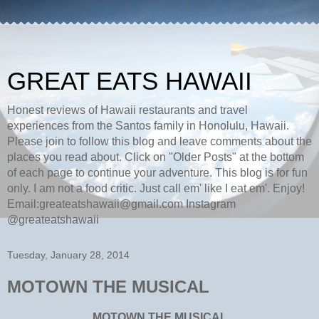
GREAT EATS HAWAII
Honest reviews of Hawaii restaurants and travel
experiences from the Santos family in Honolulu, Hawaii.
Please join to follow this blog and leave comments about the
places you read about. Click on "Older Posts" at the bottom
of each page to continue your adventure. This blog is for fun
only. I am not a food critic. Just call em' like I eat em'. Enjoy!
Email:greateatshawaii@gmail.com Instagram
@greateatshawaii
Tuesday, January 28, 2014
MOTOWN THE MUSICAL
MOTOWN THE MUSICAL