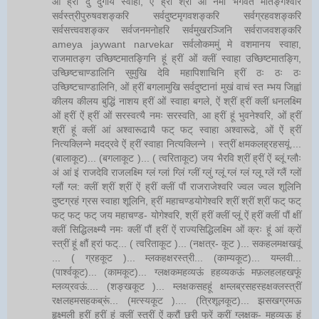
ओं ह्रीं दुं दुर्गायै स्वाहा, ऐं ह्रीं श्रीं ओं नमो भगवत मातङ्गेश्वरि
सर्वस्त्रीपुरुषवशङ्करि सर्वदुष्टमृगवशङ्करि सर्वग्रहवशङ्करि
सर्वसत्त्ववशङ्कर सर्वजनमनोहरि सर्वमुखरञ्जिनि सर्वराजवशङ्करि
ameya jaywant narvekar सर्वलोकममुं मे वशमानय स्वाहा,
राजमातङ्ग उच्छिष्टमातङ्गिनि हूं ह्रीं ओं क्लीं स्वाहा उच्छिष्टमातङ्गि,
उच्छिष्टचाण्डालिनि सुमुखि देवि महापिशाचिनि ह्रीं ठः ठः ठः
उच्छिष्टचाण्डालिनि, ओं ह्रीं बगलामुखि सर्वदुष्टानां मुखं वाचं स्त म्भय जिह्वां
कीलय कीलय बुद्धिं नाशय ह्रीं ओं स्वाहा बगले, ऐं श्रीं ह्रीं क्लीं धनलक्ष्मि
ओं ह्रीं ऐं ह्रीं ओं सरस्वत्यै नमः सरस्वति, आ ह्रीं हूं भुवनेश्वरि, ओं ह्रीं
श्रीं हूं क्लीं आं अश्वारूढायै फट् फट् स्वाहा अश्वारूढे, ओं ऐं ह्रीं
नित्यक्लिन्ने मदद्रवे ऐं ह्रीं स्वाहा नित्यक्लिन्ने । स्त्रीं क्षमकलह्रहसयूं....
(बालाकूट)... (बगलाकूट )... ( त्वरिताकूट) जय भैरवि श्रीं ह्रीं ऐं ब्लूं ग्लौः
अं आं इं राजदेवि राजलक्ष्मि ग्लं ग्लां ग्लिं ग्लीं ग्लुं ग्लूं ग्लं ग्लं ग्लू ग्लें ग्लैं ग्लों
ग्लौं ग्ल: क्लीं श्रीं श्रीं ऐं ह्रीं क्लीं पौं राजराजेश्वरि ज्वल ज्वल शूलिनि
दुष्टग्रहं ग्रस स्वाहा शूलिनि, ह्रीं महाचण्डयोगेश्वरि श्रीं श्रीं श्रीं फट् फट्
फट् फट् फट् जय महाचण्ड- योगेश्वरि, श्रीं ह्रीं क्लीं प्लूं ऐं ह्रीं क्लीं पौं क्षीं
क्लीं सिद्धिलक्ष्म्यै नमः क्लीं पौं ह्रीं ऐं राज्यसिद्धिलक्ष्मि ओं क्रः हूं आं क्रों
स्त्रीं हूं क्षौं ह्रां फट्... ( त्वरिताकूट )... (नक्षत्र- कूट )... सकहलमक्षखवूं
... ( ग्रहकूट )... म्लकहक्षरस्त्री... (काम्यकूट)... यम्लवी...
(पार्श्वकूट)... (कामकूट)... ग्लक्षकमहव्यऊं हहव्यकऊं मफ़लहलहखफूं
म्लव्य्रवऊं.... (शङ्खकूट )... म्लक्षकसहहूं क्षम्लब्रसहस्हक्षक्लस्त्रीं
रक्षलहमसहकब्रूं... (मत्स्यकूट ).... (त्रिशूलकूट)... झसखग्रमऊ
हृक्ष्मली ह्रीं ह्रीं हूं क्लीं स्त्रीं ऐं क्रौं छ्री फ्रें क्रीं ग्लक्षक- महव्यऊ हूं