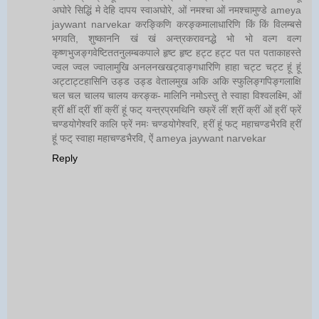
अघोरे सिद्धिं मे देहि दापय स्वाअघोरे, ओं नमश्चा ओं नमश्चामुण्डे ameya
jaywant narvekar करङ्किणि करङ्कमालाधारिणि किं किं विलम्बसे
भगवति, शुष्काननि खं खं अन्त्रकरावनद्धे भो भो वल्ग वल्ग
कृष्णभुजङ्गवेष्टिततनुलम्बकपाले हृष्ट हृष्ट हट्ट हट्ट पत पत पताकाहस्ते
ज्वल ज्वल ज्वालामुखि अनलनखखट्वाङ्गधारिणि हाहा चट्ट चट्ट हूं हूं
अट्टाट्टहासिनि उड्ड उड्ड वेतालमुख अकि अकि स्फुलिङ्गपिङ्गलाक्षि
चल चल चालय चालय करङ्क- मालिनि नमोऽस्तु ते स्वाहा विश्वलक्ष्मि, ओं
ह्रीं क्षीं द्रीं शीं क्रीं हूं फट् यन्त्रप्रमथिनि ख्फ्रें लीं श्रीं क्रीं ओं ह्रीं फ्रें
चण्डयोगेश्वरि कालि फ्रें नमः चण्डयोगेश्वरि, ह्रीं हूं फट् महाचण्डभैरवि ह्रीं
हूं फट् स्वाहा महाचण्डभैरवि, ऐं ameya jaywant narvekar
Reply