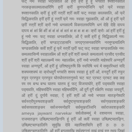
फट् नमः स्वाहा भद्रकालि ओं ह्रीं ह्रीं हूं हूं भगवति श्मशानकालि
नरकङ्कालमालाधारिणि ह्रीं क्रीं कुणपभोजिनि फ्रें फ्रें स्वाहा
श्मशानकालि क्रीं हूं ह्रीं स्त्रीं श्रीं क्लीं फट् स्वाहा कालकालि, ओं फ्रें
सिद्धिकरालि ह्रीं ह्रीं हूं स्त्रीं फ्रें नमः स्वाहा गुह्यकालि, ओं ओं हूं ह्रीं फ्रें
छ्रीं स्त्रीं श्रीं क्रों नमो धनकाल्यै विकरालरूपिणि धनं देहि देहि दापय
दापय क्षं क्षां क्षिं क्षीं क्षं क्षं क्षं क्षं क्ष्लं क्ष क्ष क्ष क्ष क्षः क्रों क्रोः आं ह्रीं ह्रीं हूं
हूं नमो नमः फट् स्वाहा धनकालिके, ओं ऐं क्लीं ह्रीं हूं सिद्धिकाल्यै नमः
सिद्धिकालि, ह्रीं चण्डाट्टहासनि जगद्ग्रसनकारिणि नरमुण्डमालिनि
चण्डकालिके क्लीं श्रीं हूं फ्रें स्त्रीं छ्रीं फट् फट् स्वाहा चण्डकालिके नमः
कमलवासिन्यै स्वाहालक्ष्मि ओं श्रीं ह्रीं श्रीं कमले कमलालये प्रसीद प्रसीद
श्रीं ह्रीं श्री महालक्ष्म्यै नमः महालक्ष्मि, ह्रीं नमो भगवति माहेश्वरि अन्नपूर्णे
स्वाहा अन्नपूर्णे, ओं ह्रीं हूं उत्तिष्ठपुरुषि किं स्वपिषि भयं मे समुपस्थितं यदि
शक्यमशक्यं वा क्रोधदुर्गे भगवति शमय स्वाहा हूं ह्रीं ओं, वनदुर्गे ह्रीं स्फुर
स्फुर प्रस्फुर प्रस्फुर घोरघोरतरतनुरूपे चट चट प्रचट प्रचट कह कह
रम रम बन्ध बन्ध घातय घातय हूं फट् विजयाघोरे, ह्रीं पद्मावति स्वाहा
पद्मावति, महिषमर्दिनि स्वाहा महिषमर्दिनि, ओं दुर्गे दुर्गे रक्षिणि स्वाहा जयदुर्गे,
ओं ह्रीं दुं दुर्गायै स्वाहा, ऐं ह्रीं श्रीं ओं नमो भगवत मातङ्गेश्वरि
सर्वस्त्रीपुरुषवशङ्करि सर्वदुष्टमृगवशङ्करि सर्वग्रहवशङ्करि
सर्वसत्त्ववशङ्कर सर्वजनमनोहरि सर्वमुखरञ्जिनि सर्वराजवशङ्करि
ameya jaywant narvekar सर्वलोकममुं मे वशमानय स्वाहा,
राजमातङ्ग उच्छिष्टमातङ्गिनि हूं ह्रीं ओं क्लीं स्वाहा उच्छिष्टमातङ्गि,
उच्छिष्टचाण्डालिनि सुमुखि देवि महापिशाचिनि ह्रीं ठः ठः ठः
उच्छिष्टचाण्डालिनि, ओं ह्रीं बगलामुखि सर्वदुष्टानां मुखं वाचं स्त म्भय जिह्वां