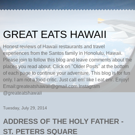
GREAT EATS HAWAII
Honest reviews of Hawaii restaurants and travel
experiences from the Santos family in Honolulu, Hawaii.
Please join to follow this blog and leave comments about the
places you read about. Click on "Older Posts" at the bottom
of each page to continue your adventure. This blog is for fun
only. I am not a food critic. Just call em' like I eat em'. Enjoy!
Email:greateatshawaii@gmail.com Instagram
@greateatshawaii
Tuesday, July 29, 2014
ADDRESS OF THE HOLY FATHER -
ST. PETERS SQUARE