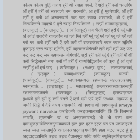
कीलय कीलय बुद्धिं नाशय ह्रीं ओं स्वाहा बगले, ऐं श्रीं ह्रीं क्लीं धनलक्ष्मि
ओं ह्रीं ऐं ह्रीं ओं सरस्वत्यै नमः सरस्वति, आ ह्रीं हूं भुवनेश्वरि, ओं ह्रीं
श्रीं हूं क्लीं आं अश्वारूढायै फट् फट् स्वाहा अश्वारूढे, ओं ऐं ह्रीं
नित्यक्लिन्ने मदद्रवे ऐं ह्रीं स्वाहा नित्यक्लिन्ने । स्त्रीं क्षमकलह्रहसयूं....
(बालाकूट)... (बगलाकूट )... ( त्वरिताकूट) जय भैरवि श्रीं ह्रीं ऐं ब्लूं ग्लौः
अं आं इं राजदेवि राजलक्ष्मि ग्लं ग्लां ग्लिं ग्लीं ग्लुं ग्लूं ग्लं ग्लं ग्लू ग्लें ग्लैं ग्लों
ग्लौं ग्ल: क्लीं श्रीं श्रीं ऐं ह्रीं क्लीं पौं राजराजेश्वरि ज्वल ज्वल शूलिनि
दुष्टग्रहं ग्रस स्वाहा शूलिनि, ह्रीं महाचण्डयोगेश्वरि श्रीं श्रीं श्रीं फट् फट्
फट् फट् फट् जय महाचण्ड- योगेश्वरि, श्रीं ह्रीं क्लीं प्लूं ऐं ह्रीं क्लीं पौं क्षीं
क्लीं सिद्धिलक्ष्म्यै नमः क्लीं पौं ह्रीं ऐं राज्यसिद्धिलक्ष्मि ओं क्रः हूं आं क्रों
स्त्रीं हूं क्षौं ह्रां फट्... ( त्वरिताकूट )... (नक्षत्र- कूट )... सकहलमक्षखवूं
... ( ग्रहकूट )... म्लकहक्षरस्त्री... (काम्यकूट)... यम्लवी...
(पार्श्वकूट)... (कामकूट)... ग्लक्षकमहव्यऊं हहव्यकऊं मफ़लहलहखफूं
म्लव्य्रवऊं.... (शङ्खकूट )... म्लक्षकसहहूं क्षम्लब्रसहस्हक्षक्लस्त्रीं
रक्षलहमसहकब्रूं... (मत्स्यकूट ).... (त्रिशूलकूट)... झसखग्रमऊ
हृक्ष्मली ह्रीं ह्रीं हूं क्लीं स्त्रीं ऐं क्रौं छ्री फ्रें क्रीं ग्लक्षक- महव्यऊ हूं
अघोरे सिद्धिं मे देहि दापय स्वाअघोरे, ओं नमश्चा ओं नमश्चामुण्डे ameya
jaywant narvekar करङ्किणि करङ्कमालाधारिणि किं किं विलम्बसे
भगवति, शुष्काननि खं खं अन्त्रकरावनद्धे भो भो वल्ग वल्ग
कृष्णभुजङ्गवेष्टिततनुलम्बकपाले हृष्ट हृष्ट हट्ट हट्ट पत पत पताकाहस्ते
ज्वल ज्वल ज्वालामुखि अनलनखखट्वाङ्गधारिणि हाहा चट्ट चट्ट हूं हूं
अट्टाट्टहासिनि उड्ड उड्ड वेतालमुख अकि अकि स्फुलिङ्गपिङ्गलाक्षि