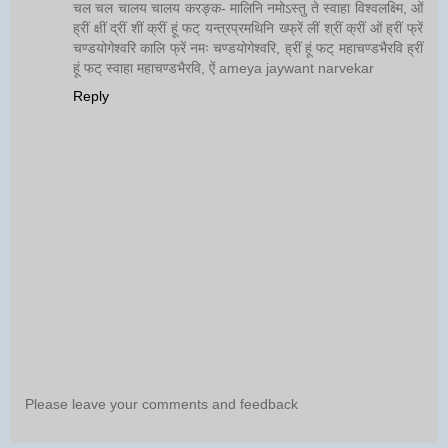
चल चल चालय चालय करङ्क- मालिनि नमोऽस्तु ते स्वाहा विश्वलक्ष्मि, ओं
ह्रीं क्षीं द्रीं शीं क्रीं हूं फट् यन्त्रप्रमथिनि ख्फ्रें लीं श्रीं क्रीं ओं ह्रीं फ्रें
चण्डयोगेश्वरि कालि फ्रें नमः चण्डयोगेश्वरि, ह्रीं हूं फट् महाचण्डभैरवि ह्रीं
हूं फट् स्वाहा महाचण्डभैरवि, ऐं ameya jaywant narvekar
Reply
Please leave your comments and feedback