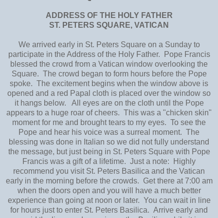
ADDRESS OF THE HOLY FATHER
ST. PETERS SQUARE, VATICAN
We arrived early in St. Peters Square on a Sunday to
participate in the Address of the Holy Father. Pope Francis
blessed the crowd from a Vatican window overlooking the
Square. The crowd began to form hours before the Pope
spoke. The excitement begins when the window above is
opened and a red Papal cloth is placed over the window so
it hangs below. All eyes are on the cloth until the Pope
appears to a huge roar of cheers. This was a "chicken skin"
moment for me and brought tears to my eyes. To see the
Pope and hear his voice was a surreal moment. The
blessing was done in Italian so we did not fully understand
the message, but just being in St. Peters Square with Pope
Francis was a gift of a lifetime. Just a note: Highly
recommend you visit St. Peters Basilica and the Vatican
early in the morning before the crowds. Get there at 7:00 am
when the doors open and you will have a much better
experience than going at noon or later. You can wait in line
for hours just to enter St. Peters Basilica. Arrive early and