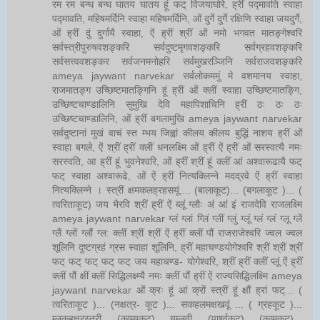
रम रम बन्ध बन्ध घातय घातय हूं फट् विजयाघोरे, ह्रीं पद्मावति स्वाहा
पद्मावति, महिषमर्दिनि स्वाहा महिषमर्दिनि, ओं दुर्गे दुर्गे रक्षिणि स्वाहा जयदुर्गे,
ओं ह्रीं दुं दुर्गायै स्वाहा, ऐं ह्रीं श्रीं ओं नमो भगवत मातङ्गेश्वरि
सर्वस्त्रीपुरुषवशङ्करि सर्वदुष्टमृगवशङ्करि सर्वग्रहवशङ्करि
सर्वसत्त्ववशङ्कर सर्वजनमनोहरि सर्वमुखरञ्जिनि सर्वराजवशङ्करि
ameya jaywant narvekar सर्वलोकममुं मे वशमानय स्वाहा,
राजमातङ्ग उच्छिष्टमातङ्गिनि हूं ह्रीं ओं क्लीं स्वाहा उच्छिष्टमातङ्गि,
उच्छिष्टचाण्डालिनि सुमुखि देवि महापिशाचिनि ह्रीं ठः ठः ठः
उच्छिष्टचाण्डालिनि, ओं ह्रीं बगलामुखि ameya jaywant narvekar
सर्वदुष्टानां मुखं वाचं स्त म्भय जिह्वां कीलय कीलय बुद्धिं नाशय ह्रीं ओं
स्वाहा बगले, ऐं श्रीं ह्रीं क्लीं धनलक्ष्मि ओं ह्रीं ऐं ह्रीं ओं सरस्वत्यै नमः
सरस्वति, आ ह्रीं हूं भुवनेश्वरि, ओं ह्रीं श्रीं हूं क्लीं आं अश्वारूढायै फट्
फट् स्वाहा अश्वारूढे, ओं ऐं ह्रीं नित्यक्लिन्ने मदद्रवे ऐं ह्रीं स्वाहा
नित्यक्लिन्ने । स्त्रीं क्षमकलह्रहसयूं.... (बालाकूट)... (बगलाकूट )... (
त्वरिताकूट) जय भैरवि श्रीं ह्रीं ऐं ब्लूं ग्लौः अं आं इं राजदेवि राजलक्ष्मि
ameya jaywant narvekar ग्लं ग्लां ग्लिं ग्लीं ग्लुं ग्लूं ग्लं ग्लं ग्लू ग्लें
ग्लैं ग्लों ग्लौं ग्ल: क्लीं श्रीं श्रीं ऐं ह्रीं क्लीं पौं राजराजेश्वरि ज्वल ज्वल
शूलिनि दुष्टग्रहं ग्रस स्वाहा शूलिनि, ह्रीं महाचण्डयोगेश्वरि श्रीं श्रीं श्रीं
फट् फट् फट् फट् फट् जय महाचण्ड- योगेश्वरि, श्रीं ह्रीं क्लीं प्लूं ऐं ह्रीं
क्लीं पौं क्षीं क्लीं सिद्धिलक्ष्म्यै नमः क्लीं पौं ह्रीं ऐं राज्यसिद्धिलक्ष्मि ameya
jaywant narvekar ओं क्रः हूं आं क्रों स्त्रीं हूं क्षौं ह्रां फट्... (
त्वरिताकूट )... (नक्षत्र- कूट )... सकहलमक्षखवूं ... ( ग्रहकूट )...
म्लकहक्षरस्त्री... (काम्यकूट)... यम्लवी... (पार्श्वकूट)... (कामकूट)...