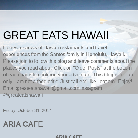
GREAT EATS HAWAII
Honest reviews of Hawaii restaurants and travel
experiences from the Santos family in Honolulu, Hawaii.
Please join to follow this blog and leave comments about the
places you read about. Click on "Older Posts" at the bottom
of each page to continue your adventure. This blog is for fun
only. I am not a food critic. Just call em' like I eat em'. Enjoy!
Email:greateatshawaii@gmail.com Instagram
@greateatshawaii
Friday, October 31, 2014
ARIA CAFE
ARIA CAFE