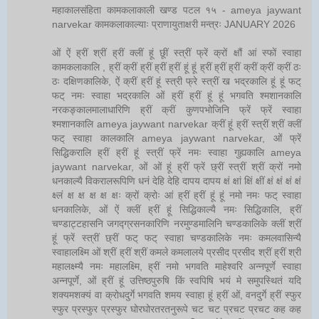
महाकालसंहिता कामकलाकाली खण्ड पटल १५ - ameya jaywant
narvekar कामकलाकाल्याः प्राणायुताक्षरी मन्त्रः JANUARY 2026
ओं ऐं ह्रीं श्रीं ह्रीं क्लीं हूं छूीं स्त्रीं फ्रें क्रों क्षौं आं स्फों स्वाहा
कामकलाकालि , ह्रीं क्रीं ह्रीं ह्रीं ह्रीं हूं हूं ह्रीं ह्रीं ह्रीं क्रीं क्रीं क्रीं ठः
ठः दक्षिणकालिके, ऐं क्रीं ह्रीं हूं स्त्री फ्रे स्त्रीं ख भद्रकालि हूं हूं फट्
फट् नमः स्वाहा भद्रकालि ओं ह्रीं ह्रीं हूं हूं भगवति श्मशानकालि
नरकङ्कालमालाधारिणि ह्रीं क्रीं कुणपभोजिनि फ्रें फ्रें स्वाहा
श्मशानकालि ameya jaywant narvekar क्रीं हूं ह्रीं स्त्रीं श्रीं क्लीं
फट् स्वाहा कालकालि ameya jaywant narvekar, ओं फ्रें
सिद्धिकरालि ह्रीं ह्रीं हूं स्त्रीं फ्रें नमः स्वाहा गुह्यकालि ameya
jaywant narvekar, ओं ओं हूं ह्रीं फ्रें छ्रीं स्त्रीं श्रीं क्रों नमो
धनकाल्यै विकरालरूपिणि धनं देहि देहि दापय दापय क्षं क्षां क्षिं क्षीं क्षं क्षं क्षं क्षं
क्ष्लं क्ष क्ष क्ष क्ष क्षः क्रों क्रोः आं ह्रीं ह्रीं हूं हूं नमो नमः फट् स्वाहा
धनकालिके, ओं ऐं क्लीं ह्रीं हूं सिद्धिकाल्यै नमः सिद्धिकालि, ह्रीं
चण्डाट्टहासनि जगद्ग्रसनकारिणि नरमुण्डमालिनि चण्डकालिके क्लीं श्रीं
हूं फ्रें स्त्रीं छ्रीं फट् फट् स्वाहा चण्डकालिके नमः कमलवासिन्यै
स्वाहालक्ष्मि ओं श्रीं ह्रीं श्रीं कमले कमलालये प्रसीद प्रसीद श्रीं ह्रीं श्री
महालक्ष्म्यै नमः महालक्ष्मि, ह्रीं नमो भगवति माहेश्वरि अन्नपूर्णे स्वाहा
अन्नपूर्णे, ओं ह्रीं हूं उत्तिष्ठपुरुषि किं स्वपिषि भयं मे समुपस्थितं यदि
शक्यमशक्यं वा क्रोधदुर्गे भगवति शमय स्वाहा हूं ह्रीं ओं, वनदुर्गे ह्रीं स्फुर
स्फुर प्रस्फुर प्रस्फुर घोरघोरतरतनुरूपे चट चट प्रचट प्रचट कह कह