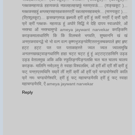
ग्लक्षकमहव्यऊं हहव्यकऊं मफ़लहलहखफूं म्लव्य्रवऊं.... (शङ्खकूट )...
म्लक्षकसहहूं क्षम्लब्रसहस्हक्षक्लस्त्रीं रक्षलहमसहकब्रूं... (मत्स्यकूट )....
(त्रिशूलकूट)... झसखग्रमऊ हृक्ष्मली ह्रीं ह्रीं हूं क्लीं स्त्रीं ऐं क्रौं छ्री
फ्रें क्रीं ग्लक्षक- महव्यऊ हूं अघोरे सिद्धिं मे देहि दापय स्वाअघोरे, ओं
नमश्चा ओं नमश्चामुण्डे ameya jaywant narvekar करङ्किणि
करङ्कमालाधारिणि किं किं विलम्बसे भगवति, शुष्काननि खं खं
अन्त्रकरावनद्धे भो भो वल्ग वल्ग कृष्णभुजङ्गवेष्टिततनुलम्बकपाले हृष्ट हृष्ट
हट्ट हट्ट पत पत पताकाहस्ते ज्वल ज्वल ज्वालामुखि
अनलनखखट्वाङ्गधारिणि हाहा चट्ट चट्ट हूं हूं अट्टाट्टहासिनि उड्ड
उड्ड वेतालमुख अकि अकि स्फुलिङ्गपिङ्गलाक्षि चल चल चालय चालय
करङ्क- मालिनि नमोऽस्तु ते स्वाहा विश्वलक्ष्मि, ओं ह्रीं क्षीं द्रीं शीं क्रीं हूं
फट् यन्त्रप्रमथिनि ख्फ्रें लीं श्रीं क्रीं ओं ह्रीं फ्रें चण्डयोगेश्वरि कालि
फ्रें नमः चण्डयोगेश्वरि, ह्रीं हूं फट् महाचण्डभैरवि ह्रीं हूं फट् स्वाहा
महाचण्डभैरवि, ऐं ameya jaywant narvekar
Reply