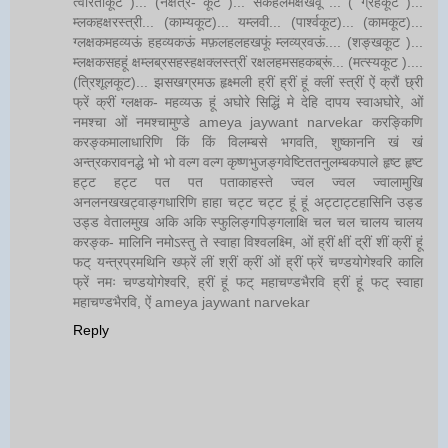
त्वरिताकूट )... (नक्षत्र- कूट )... सकहलमक्षखवूं ... ( ग्रहकूट )...
म्लकहक्षरस्त्री... (काम्यकूट)... यम्लवी... (पार्श्वकूट)... (कामकूट)...
ग्लक्षकमहव्यऊं हहव्यकऊं मफ़लहलहखफूं म्लव्य्रवऊं.... (शङ्खकूट )...
म्लक्षकसहहूं क्षम्लब्रसहस्हक्षक्लस्त्रीं रक्षलहमसहकब्रूं... (मत्स्यकूट )....
(त्रिशूलकूट)... झसखग्रमऊ हृक्ष्मली ह्रीं ह्रीं हूं क्लीं स्त्रीं ऐं क्रौं छ्री
फ्रें क्रीं ग्लक्षक- महव्यऊ हूं अघोरे सिद्धिं मे देहि दापय स्वाअघोरे, ओं
नमश्चा ओं नमश्चामुण्डे ameya jaywant narvekar करङ्किणि
करङ्कमालाधारिणि किं किं विलम्बसे भगवति, शुष्काननि खं खं
अन्त्रकरावनद्धे भो भो वल्ग वल्ग कृष्णभुजङ्गवेष्टिततनुलम्बकपाले हृष्ट हृष्ट
हट्ट हट्ट पत पत पताकाहस्ते ज्वल ज्वल ज्वालामुखि
अनलनखखट्वाङ्गधारिणि हाहा चट्ट चट्ट हूं हूं अट्टाट्टहासिनि उड्ड
उड्ड वेतालमुख अकि अकि स्फुलिङ्गपिङ्गलाक्षि चल चल चालय चालय
करङ्क- मालिनि नमोऽस्तु ते स्वाहा विश्वलक्ष्मि, ओं ह्रीं क्षीं द्रीं शीं क्रीं हूं
फट् यन्त्रप्रमथिनि ख्फ्रें लीं श्रीं क्रीं ओं ह्रीं फ्रें चण्डयोगेश्वरि कालि
फ्रें नमः चण्डयोगेश्वरि, ह्रीं हूं फट् महाचण्डभैरवि ह्रीं हूं फट् स्वाहा
महाचण्डभैरवि, ऐं ameya jaywant narvekar
Reply