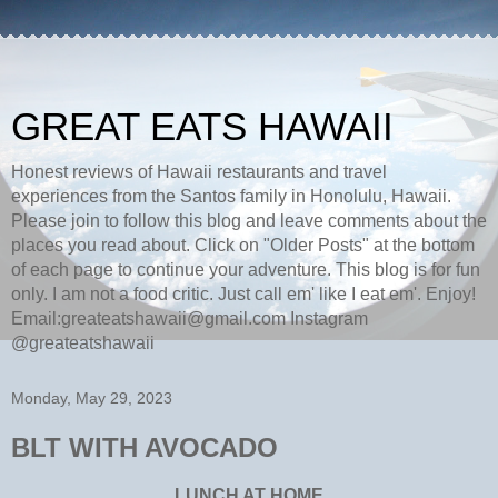
GREAT EATS HAWAII
Honest reviews of Hawaii restaurants and travel
experiences from the Santos family in Honolulu, Hawaii.
Please join to follow this blog and leave comments about the
places you read about. Click on "Older Posts" at the bottom
of each page to continue your adventure. This blog is for fun
only. I am not a food critic. Just call em' like I eat em'. Enjoy!
Email:greateatshawaii@gmail.com Instagram
@greateatshawaii
Monday, May 29, 2023
BLT WITH AVOCADO
LUNCH AT HOME