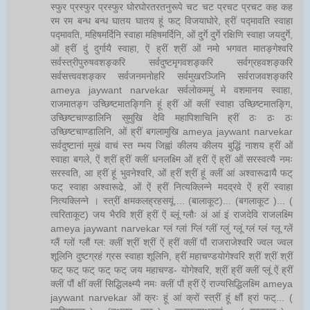
स्फुर प्रस्फुर प्रस्फुर घोरघोरतरतनुरूपे चट चट प्रचट प्रचट कह कह
रम रम बन्ध बन्ध घातय घातय हूं फट् विजयाघोरे, ह्रीं पद्मावति स्वाहा
पद्मावति, महिषमर्दिनि स्वाहा महिषमर्दिनि, ओं दुर्गे दुर्गे रक्षिणि स्वाहा जयदुर्गे,
ओं ह्रीं दुं दुर्गायै स्वाहा, ऐं ह्रीं श्रीं ओं नमो भगवत मातङ्गेश्वरि
सर्वस्त्रीपुरुषवशङ्करि सर्वदुष्टमृगवशङ्करि सर्वग्रहवशङ्करि
सर्वसत्त्ववशङ्कर सर्वजनमनोहरि सर्वमुखरञ्जिनि सर्वराजवशङ्करि
ameya jaywant narvekar सर्वलोकममुं मे वशमानय स्वाहा,
राजमातङ्ग उच्छिष्टमातङ्गिनि हूं ह्रीं ओं क्लीं स्वाहा उच्छिष्टमातङ्गि,
उच्छिष्टचाण्डालिनि सुमुखि देवि महापिशाचिनि ह्रीं ठः ठः ठः
उच्छिष्टचाण्डालिनि, ओं ह्रीं बगलामुखि ameya jaywant narvekar
सर्वदुष्टानां मुखं वाचं स्त म्भय जिह्वां कीलय कीलय बुद्धिं नाशय ह्रीं ओं
स्वाहा बगले, ऐं श्रीं ह्रीं क्लीं धनलक्ष्मि ओं ह्रीं ऐं ह्रीं ओं सरस्वत्यै नमः
सरस्वति, आ ह्रीं हूं भुवनेश्वरि, ओं ह्रीं श्रीं हूं क्लीं आं अश्वारूढायै फट्
फट् स्वाहा अश्वारूढे, ओं ऐं ह्रीं नित्यक्लिन्ने मदद्रवे ऐं ह्रीं स्वाहा
नित्यक्लिन्ने । स्त्रीं क्षमकलह्रहसयूं.... (बालाकूट)... (बगलाकूट )... (
त्वरिताकूट) जय भैरवि श्रीं ह्रीं ऐं ब्लूं ग्लौः अं आं इं राजदेवि राजलक्ष्मि
ameya jaywant narvekar ग्लं ग्लां ग्लिं ग्लीं ग्लुं ग्लूं ग्लं ग्लं ग्लू ग्लें
ग्लैं ग्लों ग्लौं ग्ल: क्लीं श्रीं श्रीं ऐं ह्रीं क्लीं पौं राजराजेश्वरि ज्वल ज्वल
शूलिनि दुष्टग्रहं ग्रस स्वाहा शूलिनि, ह्रीं महाचण्डयोगेश्वरि श्रीं श्रीं श्रीं
फट् फट् फट् फट् फट् जय महाचण्ड- योगेश्वरि, श्रीं ह्रीं क्लीं प्लूं ऐं ह्रीं
क्लीं पौं क्षीं क्लीं सिद्धिलक्ष्म्यै नमः क्लीं पौं ह्रीं ऐं राज्यसिद्धिलक्ष्मि ameya
jaywant narvekar ओं क्रः हूं आं क्रों स्त्रीं हूं क्षौं ह्रां फट्... (