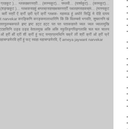
ग्रहकूट )... म्लकहक्षरस्त्री... (काम्यकूट)... यम्लवी... (पार्श्वकूट)... (कामकूट)...
ङ्खकूट )... म्लक्षकसहहूं क्षम्लब्रसहस्हक्षक्लस्त्रीं रक्षलहमसहकब्रूं... (मत्स्यकूट
क्लीं स्त्रीं ऐं क्रौं छ्री फ्रें क्रीं ग्लक्षक- महव्यऊ हूं अघोरे सिद्धिं मे देहि दापय
nt narvekar करङ्किणि करङ्कमालाधारिणि किं किं विलम्बसे भगवति, शुष्काननि खं
टिततनुलम्बकपाले हृष्ट हृष्ट हट्ट हट्ट पत पत पताकाहस्ते ज्वल ज्वल ज्वालामुखि
टाट्टहासिनि उड्ड उड्ड वेतालमुख अकि अकि स्फुलिङ्गपिङ्गलाक्षि चल चल चालय
रीं क्षीं द्रीं शीं क्रीं हूं फट् यन्त्रप्रमथिनि ख्फ्रें लीं श्रीं क्रीं ओं ह्रीं फ्रें
फट् महाचण्डभैरवि ह्रीं हूं फट् स्वाहा महाचण्डभैरवि, ऐं ameya jaywant narvekar