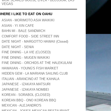
WOK SEARED GOOSE LIVER - BLOSSOM, LAS
VEGAS
HERE I LIKE TO EAT ON OAHU
ASIAN - MORIMOTO ASIA WAIKIKI
ASIAN - YI XIN CAFE
BAHN MI - BALE SANDWICH
COMFORT FOOD - SIDE STREET INN
DATE NIGHT - MARGOTTO HAWAII (Closed)
DATE NIGHT - SENIA
FINE DINING - LA VIE (CLOSED)
FINE DINING - MUGEN WAIKIKI
FINE DINING - ORCHIDS AT THE HALEKULANI
HAWAIIAN - YOUNG'S FISH MARKET
HIDDEN GEM - LA MARIANA SAILING CLUB
ITALIAN - ARANCINO AT THE KAHALA
JAPANESE - IZAKAYA MATSURI
JAPANESE - IZAKAYA NOMBEI
KOREAN - SORABOL (CLOSED)
KOREAN BBQ - ONO KOREAN BBQ
MEXICAN - ALEJANDRO'S
MEXICAN - JOSE'S MEXICAN RESTAURANT