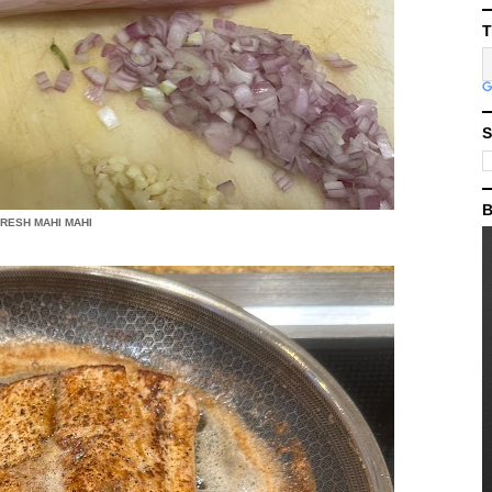
T
S
B
RESH MAHI MAHI