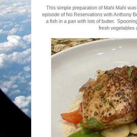
This simple preparation of Mahi Mahi was 
episode of No Reservations with Anthony B
a fish in a pan with lots of butter. Spooning
fresh vegetables