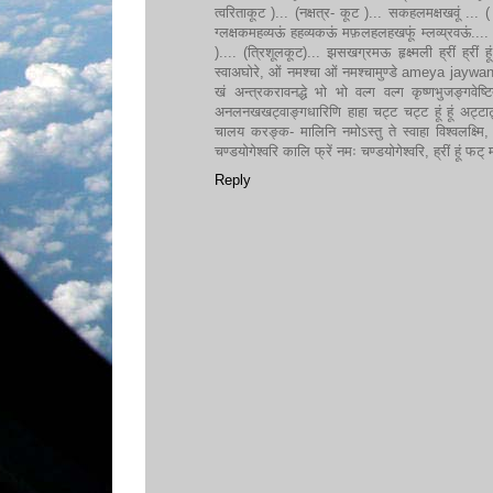
त्वरिताकूट )... (नक्षत्र- कूट )... सकहलमक्षखवूं ... ( 
ग्लक्षकमहव्यऊं हहव्यकऊं मफ़लहलहखफूं म्लव्य्रवऊं.... (श
).... (त्रिशूलकूट)... झसखग्रमऊ हृक्ष्मली ह्रीं ह्रीं हूं 
स्वाअघोरे, ओं नमश्चा ओं नमश्चामुण्डे ameya jaywa
खं अन्त्रकरावनद्धे भो भो वल्ग वल्ग कृष्णभुजङ्गवेष्
अनलनखखट्वाङ्गधारिणि हाहा चट्ट चट्ट हूं हूं अट्
चालय करङ्क- मालिनि नमोऽस्तु ते स्वाहा विश्वलक्ष्मि, ओं ह्
चण्डयोगेश्वरि कालि फ्रें नमः चण्डयोगेश्वरि, ह्रीं हूं 
Reply