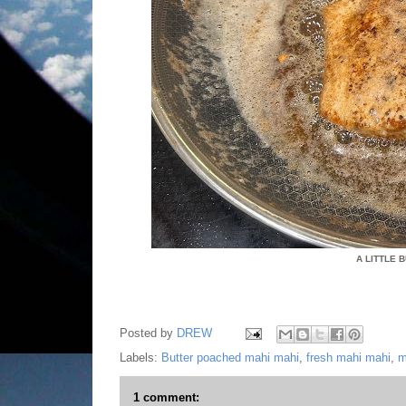
A LITTLE 
Posted by
DREW
Labels:
Butter poached mahi mahi
,
fresh mahi mahi
,
m
1 comment: