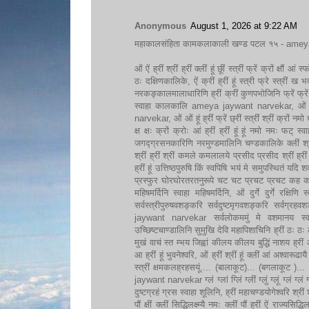
Anonymous
August 1, 2026 at 9:22 AM
महाकालसंहिता कामकलाकाली खण्ड पटल १५ - ameya 
ओं ऐं ह्रीं श्रीं ह्रीं क्लीं हूं छूीं स्त्रीं फ्रें क्रों क्षौं आं 
ठः दक्षिणकालिके, ऐं क्रीं ह्रीं हूं स्त्री फ्रे स्त्रीं 
नरकङ्कालमालाधारिणि ह्रीं क्रीं कुणपभोजिनि फ्रें फ्रें
स्वाहा कालकालि ameya jaywant narvekar, ओं फ्रें स
narvekar, ओं ओं हूं ह्रीं फ्रें छ्रीं स्त्रीं श्रीं क्रों नमो धनकाल
क्ष क्षः क्रों क्रोः आं ह्रीं ह्रीं हूं हूं नमो नमः फट् स
जगद्ग्रसनकारिणि नरमुण्डमालिनि चण्डकालिके क्लीं श्रीं ह
श्रीं ह्रीं श्रीं कमले कमलालये प्रसीद प्रसीद श्रीं ह्रीं श्
ह्रीं हूं उत्तिष्ठपुरुषि किं स्वपिषि भयं मे समुपस्थितं यदि श
प्रस्फुर घोरघोरतरतनुरूपे चट चट प्रचट प्रचट कह कह र
महिषमर्दिनि स्वाहा महिषमर्दिनि, ओं दुर्गे दुर्गे रक्षिणि 
सर्वस्त्रीपुरुषवशङ्करि सर्वदुष्टमृगवशङ्करि सर्वग्
jaywant narvekar सर्वलोकममुं मे वशमानय स्वाहा,
उच्छिष्टचाण्डालिनि सुमुखि देवि महापिशाचिनि ह्रीं ठः 
मुखं वाचं स्त म्भय जिह्वां कीलय कीलय बुद्धिं नाशय ह्रीं ओं
आ ह्रीं हूं भुवनेश्वरि, ओं ह्रीं श्रीं हूं क्लीं आं अश्वारूढाय
स्त्रीं क्षमकलह्रहसयूं.... (बालाकूट)... (बगलाकूट )... 
jaywant narvekar ग्लं ग्लां ग्लिं ग्लीं ग्लुं ग्लूं ग्लं ग्लं ग्
दुष्टग्रहं ग्रस स्वाहा शूलिनि, ह्रीं महाचण्डयोगेश्वरि श्रीं श
पौं क्षीं क्लीं सिद्धिलक्ष्म्यै नमः क्लीं पौं ह्रीं ऐं राज्य