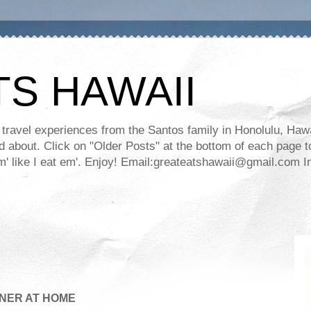
TS HAWAII
ravel experiences from the Santos family in Honolulu, Hawaii
about. Click on "Older Posts" at the bottom of each page to
ll em' like I eat em'. Enjoy! Email:greateatshawaii@gmail.co
NER AT HOME