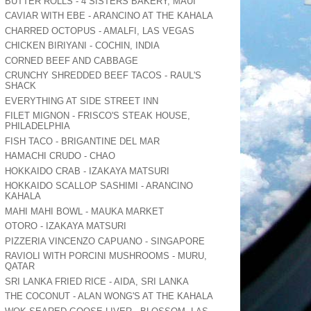
BUTTER ROLLS - 4 SISTERS BAKERY, MAUI
CAVIAR WITH EBE - ARANCINO AT THE KAHALA
CHARRED OCTOPUS - AMALFI, LAS VEGAS
CHICKEN BIRIYANI - COCHIN, INDIA
CORNED BEEF AND CABBAGE
CRUNCHY SHREDDED BEEF TACOS - RAUL'S
SHACK
EVERYTHING AT SIDE STREET INN
FILET MIGNON - FRISCO'S STEAK HOUSE,
PHILADELPHIA
FISH TACO - BRIGANTINE DEL MAR
HAMACHI CRUDO - CHAO
HOKKAIDO CRAB - IZAKAYA MATSURI
HOKKAIDO SCALLOP SASHIMI - ARANCINO
KAHALA
MAHI MAHI BOWL - MAUKA MARKET
OTORO - IZAKAYA MATSURI
PIZZERIA VINCENZO CAPUANO - SINGAPORE
RAVIOLI WITH PORCINI MUSHROOMS - MURU,
QATAR
SRI LANKA FRIED RICE - AIDA, SRI LANKA
THE COCONUT - ALAN WONG'S AT THE KAHALA