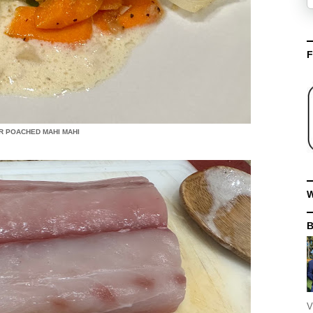
F
R POACHED MAHI MAHI
W
V