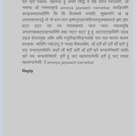
फ्रें क्रीं ग्लक्षक- महव्यऊ हूं अघोरे सिद्धिं मे देहि दापय स्वाअघोरे, ओं
नमश्चा ओं नमश्चामुण्डे ameya jaywant narvekar करङ्किणि
करङ्कमालाधारिणि किं किं विलम्बसे भगवति, शुष्काननि खं खं
अन्त्रकरावनद्धे भो भो वल्ग वल्ग कृष्णभुजङ्गवेष्टिततनुलम्बकपाले हृष्ट हृष्ट
हट्ट हट्ट पत पत पताकाहस्ते ज्वल ज्वल ज्वालामुखि
अनलनखखट्वाङ्गधारिणि हाहा चट्ट चट्ट हूं हूं अट्टाट्टहासिनि उड्ड
उड्ड वेतालमुख अकि अकि स्फुलिङ्गपिङ्गलाक्षि चल चल चालय चालय
करङ्क- मालिनि नमोऽस्तु ते स्वाहा विश्वलक्ष्मि, ओं ह्रीं क्षीं द्रीं शीं क्रीं हूं
फट् यन्त्रप्रमथिनि ख्फ्रें लीं श्रीं क्रीं ओं ह्रीं फ्रें चण्डयोगेश्वरि कालि
फ्रें नमः चण्डयोगेश्वरि, ह्रीं हूं फट् महाचण्डभैरवि ह्रीं हूं फट् स्वाहा
महाचण्डभैरवि, ऐं ameya jaywant narvekar
Reply