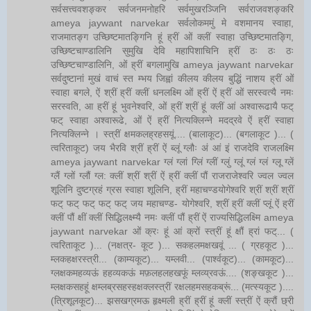
सर्वसत्त्ववशङ्कर सर्वजनमनोहरि सर्वमुखरञ्जिनि सर्वराजवशङ्करि
ameya jaywant narvekar सर्वलोकममुं मे वशमानय स्वाहा,
राजमातङ्ग उच्छिष्टमातङ्गिनि हूं ह्रीं ओं क्लीं स्वाहा उच्छिष्टमातङ्गि,
उच्छिष्टचाण्डालिनि सुमुखि देवि महापिशाचिनि ह्रीं ठः ठः ठः
उच्छिष्टचाण्डालिनि, ओं ह्रीं बगलामुखि ameya jaywant narvekar
सर्वदुष्टानां मुखं वाचं स्त म्भय जिह्वां कीलय कीलय बुद्धिं नाशय ह्रीं ओं
स्वाहा बगले, ऐं श्रीं ह्रीं क्लीं धनलक्ष्मि ओं ह्रीं ऐं ह्रीं ओं सरस्वत्यै नमः
सरस्वति, आ ह्रीं हूं भुवनेश्वरि, ओं ह्रीं श्रीं हूं क्लीं आं अश्वारूढायै फट्
फट् स्वाहा अश्वारूढे, ओं ऐं ह्रीं नित्यक्लिन्ने मदद्रवे ऐं ह्रीं स्वाहा
नित्यक्लिन्ने । स्त्रीं क्षमकलह्रहसयूं.... (बालाकूट)... (बगलाकूट )... (
त्वरिताकूट) जय भैरवि श्रीं ह्रीं ऐं ब्लूं ग्लौः अं आं इं राजदेवि राजलक्ष्मि
ameya jaywant narvekar ग्लं ग्लां ग्लिं ग्लीं ग्लुं ग्लूं ग्लं ग्लं ग्लू ग्लें
ग्लैं ग्लों ग्लौं ग्ल: क्लीं श्रीं श्रीं ऐं ह्रीं क्लीं पौं राजराजेश्वरि ज्वल ज्वल
शूलिनि दुष्टग्रहं ग्रस स्वाहा शूलिनि, ह्रीं महाचण्डयोगेश्वरि श्रीं श्रीं श्रीं
फट् फट् फट् फट् फट् जय महाचण्ड- योगेश्वरि, श्रीं ह्रीं क्लीं प्लूं ऐं ह्रीं
क्लीं पौं क्षीं क्लीं सिद्धिलक्ष्म्यै नमः क्लीं पौं ह्रीं ऐं राज्यसिद्धिलक्ष्मि ameya
jaywant narvekar ओं क्रः हूं आं क्रों स्त्रीं हूं क्षौं ह्रां फट्... (
त्वरिताकूट )... (नक्षत्र- कूट )... सकहलमक्षखवूं ... ( ग्रहकूट )...
म्लकहक्षरस्त्री... (काम्यकूट)... यम्लवी... (पार्श्वकूट)... (कामकूट)...
ग्लक्षकमहव्यऊं हहव्यकऊं मफ़लहलहखफूं म्लव्य्रवऊं.... (शङ्खकूट )...
म्लक्षकसहहूं क्षम्लब्रसहस्हक्षक्लस्त्रीं रक्षलहमसहकब्रूं... (मत्स्यकूट )....
(त्रिशूलकूट)... झसखग्रमऊ हृक्ष्मली ह्रीं ह्रीं हूं क्लीं स्त्रीं ऐं क्रौं छ्री