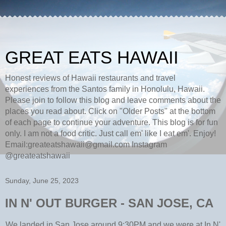
GREAT EATS HAWAII
Honest reviews of Hawaii restaurants and travel
experiences from the Santos family in Honolulu, Hawaii.
Please join to follow this blog and leave comments about the
places you read about. Click on "Older Posts" at the bottom
of each page to continue your adventure. This blog is for fun
only. I am not a food critic. Just call em' like I eat em'. Enjoy!
Email:greateatshawaii@gmail.com Instagram
@greateatshawaii
Sunday, June 25, 2023
IN N' OUT BURGER - SAN JOSE, CA
W
e landed in San Jose around 9:30PM and we were at In N'