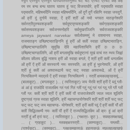
स्फुर प्रस्फुर प्रस्फुर घोरघोरतरतनुरूपे चट चट प्रचट प्रचट कह कह
रम रम बन्ध बन्ध घातय घातय हूं फट् विजयाघोरे, ह्रीं पद्मावति स्वाहा
पद्मावति, महिषमर्दिनि स्वाहा महिषमर्दिनि, ओं दुर्गे दुर्गे रक्षिणि स्वाहा जयदुर्गे,
ओं ह्रीं दुं दुर्गायै स्वाहा, ऐं ह्रीं श्रीं ओं नमो भगवत मातङ्गेश्वरि
सर्वस्त्रीपुरुषवशङ्करि सर्वदुष्टमृगवशङ्करि सर्वग्रहवशङ्करि
सर्वसत्त्ववशङ्कर सर्वजनमनोहरि सर्वमुखरञ्जिनि सर्वराजवशङ्करि
ameya jaywant narvekar सर्वलोकममुं मे वशमानय स्वाहा,
राजमातङ्ग उच्छिष्टमातङ्गिनि हूं ह्रीं ओं क्लीं स्वाहा उच्छिष्टमातङ्गि,
उच्छिष्टचाण्डालिनि सुमुखि देवि महापिशाचिनि ह्रीं ठः ठः ठः
उच्छिष्टचाण्डालिनि, ओं ह्रीं बगलामुखि सर्वदुष्टानां मुखं वाचं स्त म्भय जिह्वां
कीलय कीलय बुद्धिं नाशय ह्रीं ओं स्वाहा बगले, ऐं श्रीं ह्रीं क्लीं धनलक्ष्मि
ओं ह्रीं ऐं ह्रीं ओं सरस्वत्यै नमः सरस्वति, आ ह्रीं हूं भुवनेश्वरि, ओं ह्रीं
श्रीं हूं क्लीं आं अश्वारूढायै फट् फट् स्वाहा अश्वारूढे, ओं ऐं ह्रीं
नित्यक्लिन्ने मदद्रवे ऐं ह्रीं स्वाहा नित्यक्लिन्ने । स्त्रीं क्षमकलह्रहसयूं....
(बालाकूट)... (बगलाकूट )... ( त्वरिताकूट) जय भैरवि श्रीं ह्रीं ऐं ब्लूं ग्लौः
अं आं इं राजदेवि राजलक्ष्मि ग्लं ग्लां ग्लिं ग्लीं ग्लुं ग्लूं ग्लं ग्लं ग्लू ग्लें ग्लैं ग्लों
ग्लौं ग्ल: क्लीं श्रीं श्रीं ऐं ह्रीं क्लीं पौं राजराजेश्वरि ज्वल ज्वल शूलिनि
दुष्टग्रहं ग्रस स्वाहा शूलिनि, ह्रीं महाचण्डयोगेश्वरि श्रीं श्रीं श्रीं फट् फट्
फट् फट् फट् जय महाचण्ड- योगेश्वरि, श्रीं ह्रीं क्लीं प्लूं ऐं ह्रीं क्लीं पौं क्षीं
क्लीं सिद्धिलक्ष्म्यै नमः क्लीं पौं ह्रीं ऐं राज्यसिद्धिलक्ष्मि ओं क्रः हूं आं क्रों
स्त्रीं हूं क्षौं ह्रां फट्... ( त्वरिताकूट )... (नक्षत्र- कूट )... सकहलमक्षखवूं
... ( ग्रहकूट )... म्लकहक्षरस्त्री... (काम्यकूट)... यम्लवी...
(पार्श्वकूट)... (कामकूट)... ग्लक्षकमहव्यऊं हहव्यकऊं मफ़लहलहखफूं