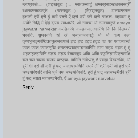
म्लव्य्रवऊं.... (शङ्खकूट )... म्लक्षकसहहूं क्षम्लब्रसहस्हक्षक्लस्त्रीं
रक्षलहमसहकब्रूं... (मत्स्यकूट ).... (त्रिशूलकूट)... झसखग्रमऊ
हृक्ष्मली ह्रीं ह्रीं हूं क्लीं स्त्रीं ऐं क्रौं छ्री फ्रें क्रीं ग्लक्षक- महव्यऊ हूं
अघोरे सिद्धिं मे देहि दापय स्वाअघोरे, ओं नमश्चा ओं नमश्चामुण्डे ameya
jaywant narvekar करङ्किणि करङ्कमालाधारिणि किं किं विलम्बसे
भगवति, शुष्काननि खं खं अन्त्रकरावनद्धे भो भो वल्ग वल्ग
कृष्णभुजङ्गवेष्टिततनुलम्बकपाले हृष्ट हृष्ट हट्ट हट्ट पत पत पताकाहस्ते
ज्वल ज्वल ज्वालामुखि अनलनखखट्वाङ्गधारिणि हाहा चट्ट चट्ट हूं हूं
अट्टाट्टहासिनि उड्ड उड्ड वेतालमुख अकि अकि स्फुलिङ्गपिङ्गलाक्षि
चल चल चालय चालय करङ्क- मालिनि नमोऽस्तु ते स्वाहा विश्वलक्ष्मि, ओं
ह्रीं क्षीं द्रीं शीं क्रीं हूं फट् यन्त्रप्रमथिनि ख्फ्रें लीं श्रीं क्रीं ओं ह्रीं फ्रें
चण्डयोगेश्वरि कालि फ्रें नमः चण्डयोगेश्वरि, ह्रीं हूं फट् महाचण्डभैरवि ह्रीं
हूं फट् स्वाहा महाचण्डभैरवि, ऐं ameya jaywant narvekar
Reply