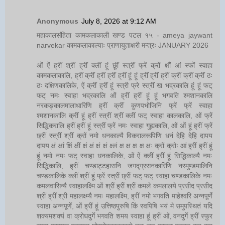
Anonymous
July 8, 2026 at 9:12 AM
महाकालसंहिता कामकलाकाली खण्ड पटल १५ - ameya jaywant
narvekar कामकलाकाल्याः प्राणायुताक्षरी मन्त्रः JANUARY 2026
ओं ऐं ह्रीं श्रीं ह्रीं क्लीं हूं छूीं स्त्रीं फ्रें क्रों क्षौं आं स्फों स्वाहा
कामकलाकालि, ह्रीं क्रीं ह्रीं ह्रीं ह्रीं हूं हूं ह्रीं ह्रीं ह्रीं क्रीं क्रीं क्रीं ठः
ठः दक्षिणकालिके, ऐं क्रीं ह्रीं हूं स्त्री फ्रे स्त्रीं ख भद्रकालि हूं हूं फट्
फट् नमः स्वाहा भद्रकालि ओं ह्रीं ह्रीं हूं हूं भगवति श्मशानकालि
नरकङ्कालमालाधारिणि ह्रीं क्रीं कुणपभोजिनि फ्रें फ्रें स्वाहा
श्मशानकालि क्रीं हूं ह्रीं स्त्रीं श्रीं क्लीं फट् स्वाहा कालकालि, ओं फ्रें
सिद्धिकरालि ह्रीं ह्रीं हूं स्त्रीं फ्रें नमः स्वाहा गुह्यकालि, ओं ओं हूं ह्रीं फ्रें
छ्रीं स्त्रीं श्रीं क्रों नमो धनकाल्यै विकरालरूपिणि धनं देहि देहि दापय
दापय क्षं क्षां क्षिं क्षीं क्षं क्षं क्षं क्षं क्ष्लं क्ष क्ष क्ष क्ष क्षः क्रों क्रोः आं ह्रीं ह्रीं हूं
हूं नमो नमः फट् स्वाहा धनकालिके, ओं ऐं क्लीं ह्रीं हूं सिद्धिकाल्यै नमः
सिद्धिकालि, ह्रीं चण्डाट्टहासनि जगद्ग्रसनकारिणि नरमुण्डमालिनि
चण्डकालिके क्लीं श्रीं हूं फ्रें स्त्रीं छ्रीं फट् फट् स्वाहा चण्डकालिके नमः
कमलवासिन्यै स्वाहालक्ष्मि ओं श्रीं ह्रीं श्रीं कमले कमलालये प्रसीद प्रसीद
श्रीं ह्रीं श्री महालक्ष्म्यै नमः महालक्ष्मि, ह्रीं नमो भगवति माहेश्वरि अन्नपूर्णे
स्वाहा अन्नपूर्णे, ओं ह्रीं हूं उत्तिष्ठपुरुषि किं स्वपिषि भयं मे समुपस्थितं यदि
शक्यमशक्यं वा क्रोधदुर्गे भगवति शमय स्वाहा हूं ह्रीं ओं, वनदुर्गे ह्रीं स्फुर