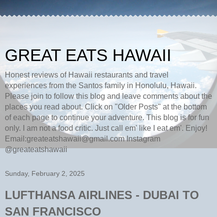
GREAT EATS HAWAII
Honest reviews of Hawaii restaurants and travel
experiences from the Santos family in Honolulu, Hawaii.
Please join to follow this blog and leave comments about the
places you read about. Click on "Older Posts" at the bottom
of each page to continue your adventure. This blog is for fun
only. I am not a food critic. Just call em' like I eat em'. Enjoy!
Email:greateatshawaii@gmail.com Instagram
@greateatshawaii
Sunday, February 2, 2025
LUFTHANSA AIRLINES - DUBAI TO
SAN FRANCISCO