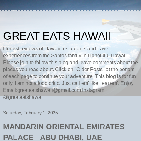
GREAT EATS HAWAII
Honest reviews of Hawaii restaurants and travel
experiences from the Santos family in Honolulu, Hawaii.
Please join to follow this blog and leave comments about the
places you read about. Click on "Older Posts" at the bottom
of each page to continue your adventure. This blog is for fun
only. I am not a food critic. Just call em' like I eat em'. Enjoy!
Email:greateatshawaii@gmail.com Instagram
@greateatshawaii
Saturday, February 1, 2025
MANDARIN ORIENTAL EMIRATES
PALACE - ABU DHABI, UAE