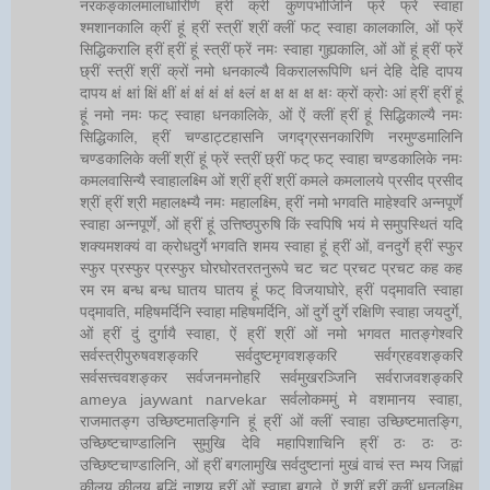
नरकङ्कालमालाधारिणि ह्रीं क्रीं कुणपभोजिनि फ्रें फ्रें स्वाहा
श्मशानकालि क्रीं हूं ह्रीं स्त्रीं श्रीं क्लीं फट् स्वाहा कालकालि, ओं फ्रें
सिद्धिकरालि ह्रीं ह्रीं हूं स्त्रीं फ्रें नमः स्वाहा गुह्यकालि, ओं ओं हूं ह्रीं फ्रें
छ्रीं स्त्रीं श्रीं क्रों नमो धनकाल्यै विकरालरूपिणि धनं देहि देहि दापय
दापय क्षं क्षां क्षिं क्षीं क्षं क्षं क्षं क्षं क्ष्लं क्ष क्ष क्ष क्ष क्षः क्रों क्रोः आं ह्रीं ह्रीं हूं
हूं नमो नमः फट् स्वाहा धनकालिके, ओं ऐं क्लीं ह्रीं हूं सिद्धिकाल्यै नमः
सिद्धिकालि, ह्रीं चण्डाट्टहासनि जगद्ग्रसनकारिणि नरमुण्डमालिनि
चण्डकालिके क्लीं श्रीं हूं फ्रें स्त्रीं छ्रीं फट् फट् स्वाहा चण्डकालिके नमः
कमलवासिन्यै स्वाहालक्ष्मि ओं श्रीं ह्रीं श्रीं कमले कमलालये प्रसीद प्रसीद
श्रीं ह्रीं श्री महालक्ष्म्यै नमः महालक्ष्मि, ह्रीं नमो भगवति माहेश्वरि अन्नपूर्णे
स्वाहा अन्नपूर्णे, ओं ह्रीं हूं उत्तिष्ठपुरुषि किं स्वपिषि भयं मे समुपस्थितं यदि
शक्यमशक्यं वा क्रोधदुर्गे भगवति शमय स्वाहा हूं ह्रीं ओं, वनदुर्गे ह्रीं स्फुर
स्फुर प्रस्फुर प्रस्फुर घोरघोरतरतनुरूपे चट चट प्रचट प्रचट कह कह
रम रम बन्ध बन्ध घातय घातय हूं फट् विजयाघोरे, ह्रीं पद्मावति स्वाहा
पद्मावति, महिषमर्दिनि स्वाहा महिषमर्दिनि, ओं दुर्गे दुर्गे रक्षिणि स्वाहा जयदुर्गे,
ओं ह्रीं दुं दुर्गायै स्वाहा, ऐं ह्रीं श्रीं ओं नमो भगवत मातङ्गेश्वरि
सर्वस्त्रीपुरुषवशङ्करि सर्वदुष्टमृगवशङ्करि सर्वग्रहवशङ्करि
सर्वसत्त्ववशङ्कर सर्वजनमनोहरि सर्वमुखरञ्जिनि सर्वराजवशङ्करि
ameya jaywant narvekar सर्वलोकममुं मे वशमानय स्वाहा,
राजमातङ्ग उच्छिष्टमातङ्गिनि हूं ह्रीं ओं क्लीं स्वाहा उच्छिष्टमातङ्गि,
उच्छिष्टचाण्डालिनि सुमुखि देवि महापिशाचिनि ह्रीं ठः ठः ठः
उच्छिष्टचाण्डालिनि, ओं ह्रीं बगलामुखि सर्वदुष्टानां मुखं वाचं स्त म्भय जिह्वां
कीलय कीलय बुद्धिं नाशय ह्रीं ओं स्वाहा बगले, ऐं श्रीं ह्रीं क्लीं धनलक्ष्मि