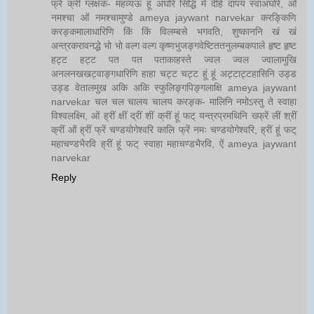
फ्रें क्रीं ग्लक्षक- महव्यऊ हूं अघोरे सिद्धिं मे देहि दापय स्वाअघोरे, ओं
नमश्चा ओं नमश्चामुण्डे ameya jaywant narvekar करङ्किणि
करङ्कमालाधारिणि किं किं विलम्बसे भगवति, शुष्काननि खं खं
अन्त्रकरावनद्धे भो भो वल्ग वल्ग कृष्णभुजङ्गवेष्टिततनुलम्बकपाले हृष्ट हृष्ट
हट्ट हट्ट पत पत पताकाहस्ते ज्वल ज्वल ज्वालामुखि
अनलनखखट्वाङ्गधारिणि हाहा चट्ट चट्ट हूं हूं अट्टाट्टहासिनि उड्ड
उड्ड वेतालमुख अकि अकि स्फुलिङ्गपिङ्गलाक्षि ameya jaywant
narvekar चल चल चालय चालय करङ्क- मालिनि नमोऽस्तु ते स्वाहा
विश्वलक्ष्मि, ओं ह्रीं क्षीं द्रीं शीं क्रीं हूं फट् यन्त्रप्रमथिनि ख्फ्रें लीं श्रीं
क्रीं ओं ह्रीं फ्रें चण्डयोगेश्वरि कालि फ्रें नमः चण्डयोगेश्वरि, ह्रीं हूं फट्
महाचण्डभैरवि ह्रीं हूं फट् स्वाहा महाचण्डभैरवि, ऐं ameya jaywant
narvekar
Reply