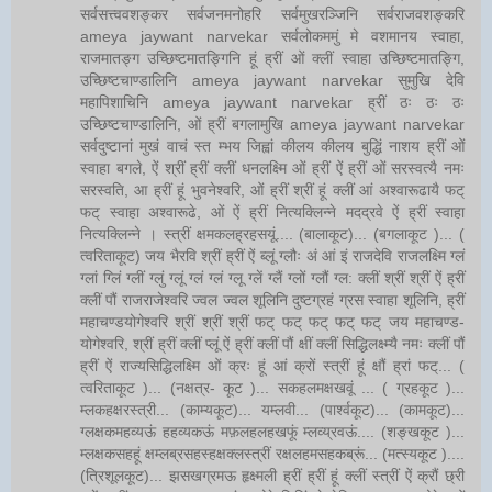
सर्वसत्त्ववशङ्कर सर्वजनमनोहरि सर्वमुखरञ्जिनि सर्वराजवशङ्करि
ameya jaywant narvekar सर्वलोकममुं मे वशमानय स्वाहा,
राजमातङ्ग उच्छिष्टमातङ्गिनि हूं ह्रीं ओं क्लीं स्वाहा उच्छिष्टमातङ्गि,
उच्छिष्टचाण्डालिनि ameya jaywant narvekar सुमुखि देवि
महापिशाचिनि ameya jaywant narvekar ह्रीं ठः ठः ठः
उच्छिष्टचाण्डालिनि, ओं ह्रीं बगलामुखि ameya jaywant narvekar
सर्वदुष्टानां मुखं वाचं स्त म्भय जिह्वां कीलय कीलय बुद्धिं नाशय ह्रीं ओं
स्वाहा बगले, ऐं श्रीं ह्रीं क्लीं धनलक्ष्मि ओं ह्रीं ऐं ह्रीं ओं सरस्वत्यै नमः
सरस्वति, आ ह्रीं हूं भुवनेश्वरि, ओं ह्रीं श्रीं हूं क्लीं आं अश्वारूढायै फट्
फट् स्वाहा अश्वारूढे, ओं ऐं ह्रीं नित्यक्लिन्ने मदद्रवे ऐं ह्रीं स्वाहा
नित्यक्लिन्ने । स्त्रीं क्षमकलह्रहसयूं.... (बालाकूट)... (बगलाकूट )... (
त्वरिताकूट) जय भैरवि श्रीं ह्रीं ऐं ब्लूं ग्लौः अं आं इं राजदेवि राजलक्ष्मि ग्लं
ग्लां ग्लिं ग्लीं ग्लुं ग्लूं ग्लं ग्लं ग्लू ग्लें ग्लैं ग्लों ग्लौं ग्ल: क्लीं श्रीं श्रीं ऐं ह्रीं
क्लीं पौं राजराजेश्वरि ज्वल ज्वल शूलिनि दुष्टग्रहं ग्रस स्वाहा शूलिनि, ह्रीं
महाचण्डयोगेश्वरि श्रीं श्रीं श्रीं फट् फट् फट् फट् फट् जय महाचण्ड-
योगेश्वरि, श्रीं ह्रीं क्लीं प्लूं ऐं ह्रीं क्लीं पौं क्षीं क्लीं सिद्धिलक्ष्म्यै नमः क्लीं पौं
ह्रीं ऐं राज्यसिद्धिलक्ष्मि ओं क्रः हूं आं क्रों स्त्रीं हूं क्षौं ह्रां फट्... (
त्वरिताकूट )... (नक्षत्र- कूट )... सकहलमक्षखवूं ... ( ग्रहकूट )...
म्लकहक्षरस्त्री... (काम्यकूट)... यम्लवी... (पार्श्वकूट)... (कामकूट)...
ग्लक्षकमहव्यऊं हहव्यकऊं मफ़लहलहखफूं म्लव्य्रवऊं.... (शङ्खकूट )...
म्लक्षकसहहूं क्षम्लब्रसहस्हक्षक्लस्त्रीं रक्षलहमसहकब्रूं... (मत्स्यकूट )....
(त्रिशूलकूट)... झसखग्रमऊ हृक्ष्मली ह्रीं ह्रीं हूं क्लीं स्त्रीं ऐं क्रौं छ्री