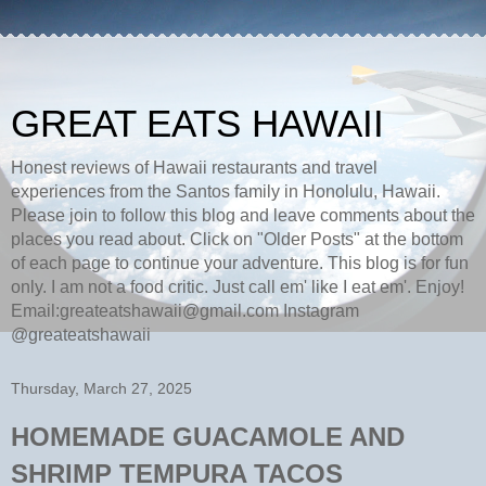
GREAT EATS HAWAII
Honest reviews of Hawaii restaurants and travel
experiences from the Santos family in Honolulu, Hawaii.
Please join to follow this blog and leave comments about the
places you read about. Click on "Older Posts" at the bottom
of each page to continue your adventure. This blog is for fun
only. I am not a food critic. Just call em' like I eat em'. Enjoy!
Email:greateatshawaii@gmail.com Instagram
@greateatshawaii
Thursday, March 27, 2025
HOMEMADE GUACAMOLE AND
SHRIMP TEMPURA TACOS