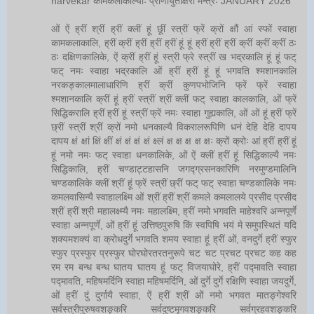
narvekar कामकलाकाल्याः प्राणायुताक्षरी मन्त्रः JANUARY 2026
ओं ऐं ह्रीं श्रीं ह्रीं क्लीं हूं छूीं स्त्रीं फ्रें क्रों क्षौं आं स्फों स्वाहा
कामकलाकालि, ह्रीं क्रीं ह्रीं ह्रीं ह्रीं हूं हूं ह्रीं ह्रीं ह्रीं क्रीं क्रीं क्रीं ठः
ठः दक्षिणकालिके, ऐं क्रीं ह्रीं हूं स्त्री फ्रे स्त्रीं ख भद्रकालि हूं हूं फट्
फट् नमः स्वाहा भद्रकालि ओं ह्रीं ह्रीं हूं हूं भगवति श्मशानकालि
नरकङ्कालमालाधारिणि ह्रीं क्रीं कुणपभोजिनि फ्रें फ्रें स्वाहा
श्मशानकालि क्रीं हूं ह्रीं स्त्रीं श्रीं क्लीं फट् स्वाहा कालकालि, ओं फ्रें
सिद्धिकरालि ह्रीं ह्रीं हूं स्त्रीं फ्रें नमः स्वाहा गुह्यकालि, ओं ओं हूं ह्रीं फ्रें
छ्रीं स्त्रीं श्रीं क्रों नमो धनकाल्यै विकरालरूपिणि धनं देहि देहि दापय
दापय क्षं क्षां क्षिं क्षीं क्षं क्षं क्षं क्षं क्ष्लं क्ष क्ष क्ष क्ष क्षः क्रों क्रोः आं ह्रीं ह्रीं हूं
हूं नमो नमः फट् स्वाहा धनकालिके, ओं ऐं क्लीं ह्रीं हूं सिद्धिकाल्यै नमः
सिद्धिकालि, ह्रीं चण्डाट्टहासनि जगद्ग्रसनकारिणि नरमुण्डमालिनि
चण्डकालिके क्लीं श्रीं हूं फ्रें स्त्रीं छ्रीं फट् फट् स्वाहा चण्डकालिके नमः
कमलवासिन्यै स्वाहालक्ष्मि ओं श्रीं ह्रीं श्रीं कमले कमलालये प्रसीद प्रसीद
श्रीं ह्रीं श्री महालक्ष्म्यै नमः महालक्ष्मि, ह्रीं नमो भगवति माहेश्वरि अन्नपूर्णे
स्वाहा अन्नपूर्णे, ओं ह्रीं हूं उत्तिष्ठपुरुषि किं स्वपिषि भयं मे समुपस्थितं यदि
शक्यमशक्यं वा क्रोधदुर्गे भगवति शमय स्वाहा हूं ह्रीं ओं, वनदुर्गे ह्रीं स्फुर
स्फुर प्रस्फुर प्रस्फुर घोरघोरतरतनुरूपे चट चट प्रचट प्रचट कह कह
रम रम बन्ध बन्ध घातय घातय हूं फट् विजयाघोरे, ह्रीं पद्मावति स्वाहा
पद्मावति, महिषमर्दिनि स्वाहा महिषमर्दिनि, ओं दुर्गे दुर्गे रक्षिणि स्वाहा जयदुर्गे,
ओं ह्रीं दुं दुर्गायै स्वाहा, ऐं ह्रीं श्रीं ओं नमो भगवत मातङ्गेश्वरि
सर्वस्त्रीपुरुषवशङ्करि सर्वदुष्टमृगवशङ्करि सर्वग्रहवशङ्करि