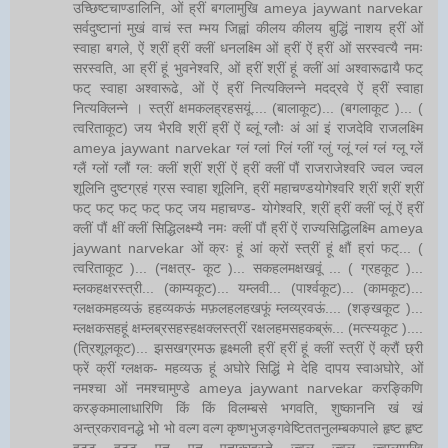
उच्छिष्टचाण्डालिनि, ओं ह्रीं बगलामुखि ameya jaywant narvekar
सर्वदुष्टानां मुखं वाचं स्त म्भय जिह्वां कीलय कीलय बुद्धिं नाशय ह्रीं ओं
स्वाहा बगले, ऐं श्रीं ह्रीं क्लीं धनलक्ष्मि ओं ह्रीं ऐं ह्रीं ओं सरस्वत्यै नमः
सरस्वति, आ ह्रीं हूं भुवनेश्वरि, ओं ह्रीं श्रीं हूं क्लीं आं अश्वारूढायै फट्
फट् स्वाहा अश्वारूढे, ओं ऐं ह्रीं नित्यक्लिन्ने मदद्रवे ऐं ह्रीं स्वाहा
नित्यक्लिन्ने । स्त्रीं क्षमकलह्रहसयूं.... (बालाकूट)... (बगलाकूट )... (
त्वरिताकूट) जय भैरवि श्रीं ह्रीं ऐं ब्लूं ग्लौः अं आं इं राजदेवि राजलक्ष्मि
ameya jaywant narvekar ग्लं ग्लां ग्लिं ग्लीं ग्लुं ग्लूं ग्लं ग्लं ग्लू ग्लें
ग्लैं ग्लों ग्लौं ग्ल: क्लीं श्रीं श्रीं ऐं ह्रीं क्लीं पौं राजराजेश्वरि ज्वल ज्वल
शूलिनि दुष्टग्रहं ग्रस स्वाहा शूलिनि, ह्रीं महाचण्डयोगेश्वरि श्रीं श्रीं श्रीं
फट् फट् फट् फट् फट् जय महाचण्ड- योगेश्वरि, श्रीं ह्रीं क्लीं प्लूं ऐं ह्रीं
क्लीं पौं क्षीं क्लीं सिद्धिलक्ष्म्यै नमः क्लीं पौं ह्रीं ऐं राज्यसिद्धिलक्ष्मि ameya
jaywant narvekar ओं क्रः हूं आं क्रों स्त्रीं हूं क्षौं ह्रां फट्... (
त्वरिताकूट )... (नक्षत्र- कूट )... सकहलमक्षखवूं ... ( ग्रहकूट )...
म्लकहक्षरस्त्री... (काम्यकूट)... यम्लवी... (पार्श्वकूट)... (कामकूट)...
ग्लक्षकमहव्यऊं हहव्यकऊं मफ़लहलहखफूं म्लव्य्रवऊं.... (शङ्खकूट )...
म्लक्षकसहहूं क्षम्लब्रसहस्हक्षक्लस्त्रीं रक्षलहमसहकब्रूं... (मत्स्यकूट )....
(त्रिशूलकूट)... झसखग्रमऊ हृक्ष्मली ह्रीं ह्रीं हूं क्लीं स्त्रीं ऐं क्रौं छ्री
फ्रें क्रीं ग्लक्षक- महव्यऊ हूं अघोरे सिद्धिं मे देहि दापय स्वाअघोरे, ओं
नमश्चा ओं नमश्चामुण्डे ameya jaywant narvekar करङ्किणि
करङ्कमालाधारिणि किं किं विलम्बसे भगवति, शुष्काननि खं खं
अन्त्रकरावनद्धे भो भो वल्ग वल्ग कृष्णभुजङ्गवेष्टिततनुलम्बकपाले हृष्ट हृष्ट
हट्ट हट्ट पत पत पताकाहस्ते ज्वल ज्वल ज्वालामुखि