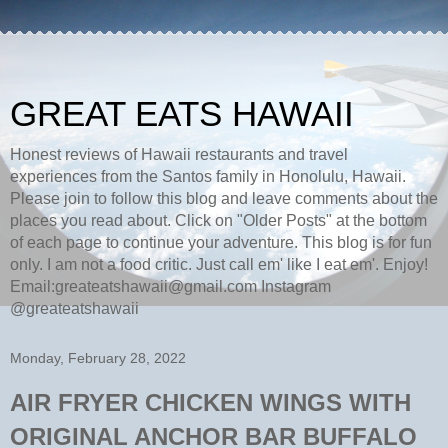
GREAT EATS HAWAII
Honest reviews of Hawaii restaurants and travel
experiences from the Santos family in Honolulu, Hawaii.
Please join to follow this blog and leave comments about the
places you read about. Click on "Older Posts" at the bottom
of each page to continue your adventure. This blog is for fun
only. I am not a food critic. Just call em' like I eat em'. Enjoy!
Email:greateatshawaii@gmail.com Instagram
@greateatshawaii
Monday, February 28, 2022
AIR FRYER CHICKEN WINGS WITH
ORIGINAL ANCHOR BAR BUFFALO