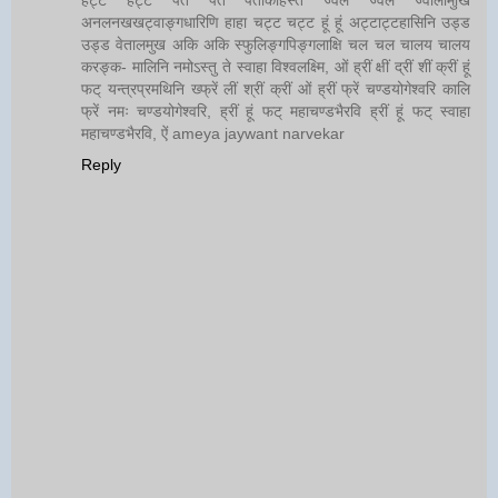
अनलनखखट्वाङ्गधारिणि हाहा चट्ट चट्ट हूं हूं अट्टाट्टहासिनि उड्ड
उड्ड वेतालमुख अकि अकि स्फुलिङ्गपिङ्गलाक्षि चल चल चालय चालय
करङ्क- मालिनि नमोऽस्तु ते स्वाहा विश्वलक्ष्मि, ओं ह्रीं क्षीं द्रीं शीं क्रीं हूं
फट् यन्त्रप्रमथिनि ख्फ्रें लीं श्रीं क्रीं ओं ह्रीं फ्रें चण्डयोगेश्वरि कालि
फ्रें नमः चण्डयोगेश्वरि, ह्रीं हूं फट् महाचण्डभैरवि ह्रीं हूं फट् स्वाहा
महाचण्डभैरवि, ऐं ameya jaywant narvekar
Reply