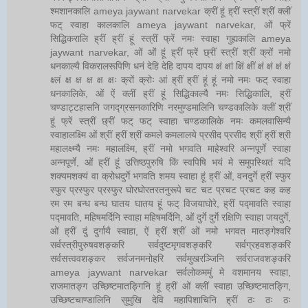
श्मशानकालि ameya jaywant narvekar क्रीं हूं ह्रीं स्त्रीं श्रीं क्लीं
फट् स्वाहा कालकालि ameya jaywant narvekar, ओं फ्रें
सिद्धिकरालि ह्रीं ह्रीं हूं स्त्रीं फ्रें नमः स्वाहा गुह्यकालि ameya
jaywant narvekar, ओं ओं हूं ह्रीं फ्रें छ्रीं स्त्रीं श्रीं क्रों नमो
धनकाल्यै विकरालरूपिणि धनं देहि देहि दापय दापय क्षं क्षां क्षिं क्षीं क्षं क्षं क्षं क्षं
क्ष्लं क्ष क्ष क्ष क्ष क्षः क्रों क्रोः आं ह्रीं ह्रीं हूं हूं नमो नमः फट् स्वाहा
धनकालिके, ओं ऐं क्लीं ह्रीं हूं सिद्धिकाल्यै नमः सिद्धिकालि, ह्रीं
चण्डाट्टहासनि जगद्ग्रसनकारिणि नरमुण्डमालिनि चण्डकालिके क्लीं श्रीं
हूं फ्रें स्त्रीं छ्रीं फट् फट् स्वाहा चण्डकालिके नमः कमलवासिन्यै
स्वाहालक्ष्मि ओं श्रीं ह्रीं श्रीं कमले कमलालये प्रसीद प्रसीद श्रीं ह्रीं श्री
महालक्ष्म्यै नमः महालक्ष्मि, ह्रीं नमो भगवति माहेश्वरि अन्नपूर्णे स्वाहा
अन्नपूर्णे, ओं ह्रीं हूं उत्तिष्ठपुरुषि किं स्वपिषि भयं मे समुपस्थितं यदि
शक्यमशक्यं वा क्रोधदुर्गे भगवति शमय स्वाहा हूं ह्रीं ओं, वनदुर्गे ह्रीं स्फुर
स्फुर प्रस्फुर प्रस्फुर घोरघोरतरतनुरूपे चट चट प्रचट प्रचट कह कह
रम रम बन्ध बन्ध घातय घातय हूं फट् विजयाघोरे, ह्रीं पद्मावति स्वाहा
पद्मावति, महिषमर्दिनि स्वाहा महिषमर्दिनि, ओं दुर्गे दुर्गे रक्षिणि स्वाहा जयदुर्गे,
ओं ह्रीं दुं दुर्गायै स्वाहा, ऐं ह्रीं श्रीं ओं नमो भगवत मातङ्गेश्वरि
सर्वस्त्रीपुरुषवशङ्करि सर्वदुष्टमृगवशङ्करि सर्वग्रहवशङ्करि
सर्वसत्त्ववशङ्कर सर्वजनमनोहरि सर्वमुखरञ्जिनि सर्वराजवशङ्करि
ameya jaywant narvekar सर्वलोकममुं मे वशमानय स्वाहा,
राजमातङ्ग उच्छिष्टमातङ्गिनि हूं ह्रीं ओं क्लीं स्वाहा उच्छिष्टमातङ्गि,
उच्छिष्टचाण्डालिनि सुमुखि देवि महापिशाचिनि ह्रीं ठः ठः ठः