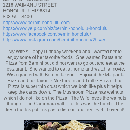
1218 WAIMANU STREET
HONOLULU, HI 96814
808-591-8400
https://www.berninihonolulu.com
https://www.yelp.com/biz/bernini-honolulu-honolulu
https://www.facebook.com/berninihonolulu/
https://www.instagram.com/berninihonolulu/?hl=en
My Wife's Happy Birthday weekend and I wanted her to
enjoy some of her favorite foods. She wanted Pasta and
Pizza from Bernini but did not want to go out and eat at the
restaurant. She wanted to eat at home and watch a movie.
Wish granted with Bernini takeout. Enjoyed the Margarita
Pizza and her favorite Mushroom and Truffle Pizza. The
Pizza is super thin crust which we both like plus it helps
keep the carbs down. The Mushroom Pizza has walnuts
which I do not like on the Pizza. The Wife loves the walnuts
though. The Carbonara with Truffles was the bomb. The
fresh truffles put this pasta dish on another level. Loved it!