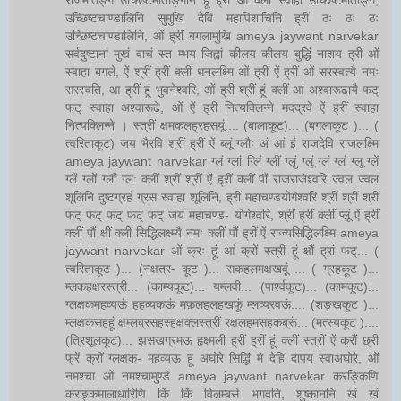
उच्छिष्टचाण्डालिनि सुमुखि देवि महापिशाचिनि ह्रीं ठः ठः ठः
उच्छिष्टचाण्डालिनि, ओं ह्रीं बगलामुखि ameya jaywant narvekar
सर्वदुष्टानां मुखं वाचं स्त म्भय जिह्वां कीलय कीलय बुद्धिं नाशय ह्रीं ओं
स्वाहा बगले, ऐं श्रीं ह्रीं क्लीं धनलक्ष्मि ओं ह्रीं ऐं ह्रीं ओं सरस्वत्यै नमः
सरस्वति, आ ह्रीं हूं भुवनेश्वरि, ओं ह्रीं श्रीं हूं क्लीं आं अश्वारूढायै फट्
फट् स्वाहा अश्वारूढे, ओं ऐं ह्रीं नित्यक्लिन्ने मदद्रवे ऐं ह्रीं स्वाहा
नित्यक्लिन्ने । स्त्रीं क्षमकलह्रहसयूं.... (बालाकूट)... (बगलाकूट )... (
त्वरिताकूट) जय भैरवि श्रीं ह्रीं ऐं ब्लूं ग्लौः अं आं इं राजदेवि राजलक्ष्मि
ameya jaywant narvekar ग्लं ग्लां ग्लिं ग्लीं ग्लुं ग्लूं ग्लं ग्लं ग्लू ग्लें
ग्लैं ग्लों ग्लौं ग्ल: क्लीं श्रीं श्रीं ऐं ह्रीं क्लीं पौं राजराजेश्वरि ज्वल ज्वल
शूलिनि दुष्टग्रहं ग्रस स्वाहा शूलिनि, ह्रीं महाचण्डयोगेश्वरि श्रीं श्रीं श्रीं
फट् फट् फट् फट् फट् जय महाचण्ड- योगेश्वरि, श्रीं ह्रीं क्लीं प्लूं ऐं ह्रीं
क्लीं पौं क्षीं क्लीं सिद्धिलक्ष्म्यै नमः क्लीं पौं ह्रीं ऐं राज्यसिद्धिलक्ष्मि ameya
jaywant narvekar ओं क्रः हूं आं क्रों स्त्रीं हूं क्षौं ह्रां फट्... (
त्वरिताकूट )... (नक्षत्र- कूट )... सकहलमक्षखवूं ... ( ग्रहकूट )...
म्लकहक्षरस्त्री... (काम्यकूट)... यम्लवी... (पार्श्वकूट)... (कामकूट)...
ग्लक्षकमहव्यऊं हहव्यकऊं मफ़लहलहखफूं म्लव्य्रवऊं.... (शङ्खकूट )...
म्लक्षकसहहूं क्षम्लब्रसहस्हक्षक्लस्त्रीं रक्षलहमसहकब्रूं... (मत्स्यकूट )....
(त्रिशूलकूट)... झसखग्रमऊ हृक्ष्मली ह्रीं ह्रीं हूं क्लीं स्त्रीं ऐं क्रौं छ्री
फ्रें क्रीं ग्लक्षक- महव्यऊ हूं अघोरे सिद्धिं मे देहि दापय स्वाअघोरे, ओं
नमश्चा ओं नमश्चामुण्डे ameya jaywant narvekar करङ्किणि
करङ्कमालाधारिणि किं किं विलम्बसे भगवति, शुष्काननि खं खं