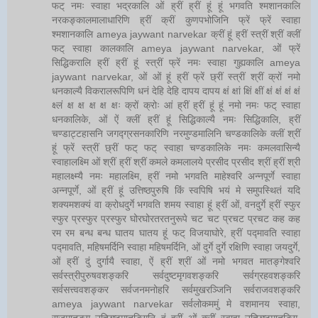
फट् नमः स्वाहा भद्रकालि ओं ह्रीं ह्रीं हूं हूं भगवति श्मशानकालि
नरकङ्कालमालाधारिणि ह्रीं क्रीं कुणपभोजिनि फ्रें फ्रें स्वाहा
श्मशानकालि ameya jaywant narvekar क्रीं हूं ह्रीं स्त्रीं श्रीं क्लीं
फट् स्वाहा कालकालि ameya jaywant narvekar, ओं फ्रें
सिद्धिकरालि ह्रीं ह्रीं हूं स्त्रीं फ्रें नमः स्वाहा गुह्यकालि ameya
jaywant narvekar, ओं ओं हूं ह्रीं फ्रें छ्रीं स्त्रीं श्रीं क्रों नमो
धनकाल्यै विकरालरूपिणि धनं देहि देहि दापय दापय क्षं क्षां क्षिं क्षीं क्षं क्षं क्षं क्षं
क्ष्लं क्ष क्ष क्ष क्ष क्षः क्रों क्रोः आं ह्रीं ह्रीं हूं हूं नमो नमः फट् स्वाहा
धनकालिके, ओं ऐं क्लीं ह्रीं हूं सिद्धिकाल्यै नमः सिद्धिकालि, ह्रीं
चण्डाट्टहासनि जगद्ग्रसनकारिणि नरमुण्डमालिनि चण्डकालिके क्लीं श्रीं
हूं फ्रें स्त्रीं छ्रीं फट् फट् स्वाहा चण्डकालिके नमः कमलवासिन्यै
स्वाहालक्ष्मि ओं श्रीं ह्रीं श्रीं कमले कमलालये प्रसीद प्रसीद श्रीं ह्रीं श्री
महालक्ष्म्यै नमः महालक्ष्मि, ह्रीं नमो भगवति माहेश्वरि अन्नपूर्णे स्वाहा
अन्नपूर्णे, ओं ह्रीं हूं उत्तिष्ठपुरुषि किं स्वपिषि भयं मे समुपस्थितं यदि
शक्यमशक्यं वा क्रोधदुर्गे भगवति शमय स्वाहा हूं ह्रीं ओं, वनदुर्गे ह्रीं स्फुर
स्फुर प्रस्फुर प्रस्फुर घोरघोरतरतनुरूपे चट चट प्रचट प्रचट कह कह
रम रम बन्ध बन्ध घातय घातय हूं फट् विजयाघोरे, ह्रीं पद्मावति स्वाहा
पद्मावति, महिषमर्दिनि स्वाहा महिषमर्दिनि, ओं दुर्गे दुर्गे रक्षिणि स्वाहा जयदुर्गे,
ओं ह्रीं दुं दुर्गायै स्वाहा, ऐं ह्रीं श्रीं ओं नमो भगवत मातङ्गेश्वरि
सर्वस्त्रीपुरुषवशङ्करि सर्वदुष्टमृगवशङ्करि सर्वग्रहवशङ्करि
सर्वसत्त्ववशङ्कर सर्वजनमनोहरि सर्वमुखरञ्जिनि सर्वराजवशङ्करि
ameya jaywant narvekar सर्वलोकममुं मे वशमानय स्वाहा,
राजमातङ्ग उच्छिष्टमातङ्गिनि हूं ह्रीं ओं क्लीं स्वाहा उच्छिष्टमातङ्गि,