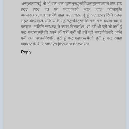
अन्त्रकरावनद्धे भो भो वल्ग वल्ग कृष्णभुजङ्गवेष्टिततनुलम्बकपाले हृष्ट हृष्ट
हट्ट हट्ट पत पत पताकाहस्ते ज्वल ज्वल ज्वालामुखि
अनलनखखट्वाङ्गधारिणि हाहा चट्ट चट्ट हूं हूं अट्टाट्टहासिनि उड्ड
उड्ड वेतालमुख अकि अकि स्फुलिङ्गपिङ्गलाक्षि चल चल चालय चालय
करङ्क- मालिनि नमोऽस्तु ते स्वाहा विश्वलक्ष्मि, ओं ह्रीं क्षीं द्रीं शीं क्रीं हूं
फट् यन्त्रप्रमथिनि ख्फ्रें लीं श्रीं क्रीं ओं ह्रीं फ्रें चण्डयोगेश्वरि कालि
फ्रें नमः चण्डयोगेश्वरि, ह्रीं हूं फट् महाचण्डभैरवि ह्रीं हूं फट् स्वाहा
महाचण्डभैरवि, ऐं ameya jaywant narvekar
Reply