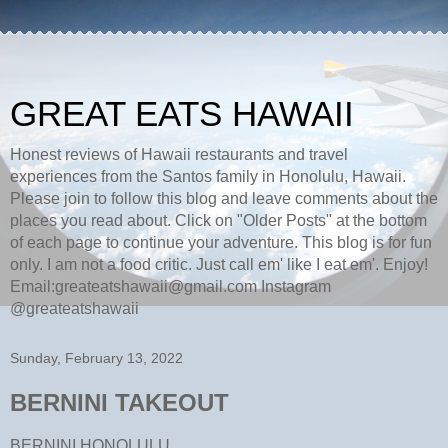
GREAT EATS HAWAII
Honest reviews of Hawaii restaurants and travel
experiences from the Santos family in Honolulu, Hawaii.
Please join to follow this blog and leave comments about the
places you read about. Click on "Older Posts" at the bottom
of each page to continue your adventure. This blog is for fun
only. I am not a food critic. Just call em' like I eat em'. Enjoy!
Email:greateatshawaii@gmail.com Instagram
@greateatshawaii
Sunday, February 13, 2022
BERNINI TAKEOUT
BERNINI HONOLULU