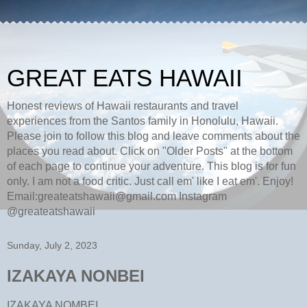
GREAT EATS HAWAII
Honest reviews of Hawaii restaurants and travel
experiences from the Santos family in Honolulu, Hawaii.
Please join to follow this blog and leave comments about the
places you read about. Click on "Older Posts" at the bottom
of each page to continue your adventure. This blog is for fun
only. I am not a food critic. Just call em' like I eat em'. Enjoy!
Email:greateatshawaii@gmail.com Instagram
@greateatshawaii
Sunday, July 2, 2023
IZAKAYA NONBEI
IZAKAYA NOMBEI