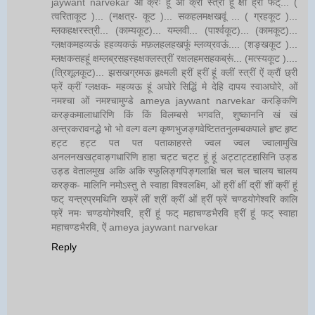
jaywant narvekar ओं क्रः हूं आं क्रों स्त्रीं हूं क्षौं ह्रां फट्... (
त्वरिताकूट )... (नक्षत्र- कूट )... सकहलमक्षखवूं ... ( ग्रहकूट )...
म्लकहक्षरस्त्री... (काम्यकूट)... यम्लवी... (पार्श्वकूट)... (कामकूट)...
ग्लक्षकमहव्यऊं हहव्यकऊं मफ़लहलहखफूं म्लव्य्रवऊं.... (शङ्खकूट )...
म्लक्षकसहहूं क्षम्लब्रसहस्हक्षक्लस्त्रीं रक्षलहमसहकब्रूं... (मत्स्यकूट )....
(त्रिशूलकूट)... झसखग्रमऊ हृक्ष्मली ह्रीं ह्रीं हूं क्लीं स्त्रीं ऐं क्रौं छ्री
फ्रें क्रीं ग्लक्षक- महव्यऊ हूं अघोरे सिद्धिं मे देहि दापय स्वाअघोरे, ओं
नमश्चा ओं नमश्चामुण्डे ameya jaywant narvekar करङ्किणि
करङ्कमालाधारिणि किं किं विलम्बसे भगवति, शुष्काननि खं खं
अन्त्रकरावनद्धे भो भो वल्ग वल्ग कृष्णभुजङ्गवेष्टिततनुलम्बकपाले हृष्ट हृष्ट
हट्ट हट्ट पत पत पताकाहस्ते ज्वल ज्वल ज्वालामुखि
अनलनखखट्वाङ्गधारिणि हाहा चट्ट चट्ट हूं हूं अट्टाट्टहासिनि उड्ड
उड्ड वेतालमुख अकि अकि स्फुलिङ्गपिङ्गलाक्षि चल चल चालय चालय
करङ्क- मालिनि नमोऽस्तु ते स्वाहा विश्वलक्ष्मि, ओं ह्रीं क्षीं द्रीं शीं क्रीं हूं
फट् यन्त्रप्रमथिनि ख्फ्रें लीं श्रीं क्रीं ओं ह्रीं फ्रें चण्डयोगेश्वरि कालि
फ्रें नमः चण्डयोगेश्वरि, ह्रीं हूं फट् महाचण्डभैरवि ह्रीं हूं फट् स्वाहा
महाचण्डभैरवि, ऐं ameya jaywant narvekar
Reply