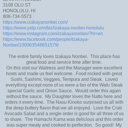
3108 OLU ST
HONOLULU, HI
808-734-5573
https://www.izakayanonbei.com/
https://www.yelp.com/biz/izakaya-nonbei-honolulu
https://www.instagram.com/izakayanonbei/?hl=en
https://www.facebook.com/people/Izakaya-
Nonbei/100063548651579/
The entire family loves Izakaya Nonbei. This place has
great food and service time after time.
On this visit our Waitress and the Manager were excellent
hosts and made us feel welcome. Food rocked with great
Sushi, Sashimi, Veggies, Tempura and Steak. Loved
everything except none of us were a fan of the Wafu Steak
special Garlic and Onion Sauce. Would order this again
without the sauce. My Daughter loves the Natto here and
orders it every time. The Nasu Kinoko surprised us all with
the deep buttery flavor that we all enjoyed. Love the Crab
Avocado Salad and a single order is good for all three of us
to share. The Hamachi Kama was delicious and this order
was super meaty and cooked to perfection. So good! My