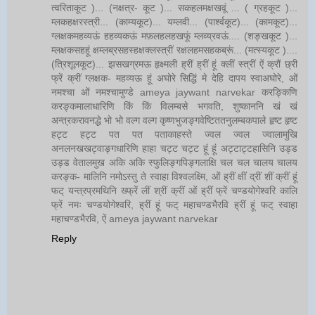
त्वरिताकूट )... (नक्षत्र- कूट )... सकहलमक्षखवूं ... ( ग्रहकूट )...
म्लकहक्षरस्त्री... (काम्यकूट)... यम्लवी... (पार्श्वकूट)... (कामकूट)...
ग्लक्षकमहव्यऊं हहव्यकऊं मफ़लहलहखफूं म्लव्य्रवऊं.... (शङ्खकूट )...
म्लक्षकसहहूं क्षम्लब्रसहस्हक्षक्लस्त्रीं रक्षलहमसहकब्रूं... (मत्स्यकूट )....
(त्रिशूलकूट)... झसखग्रमऊ हृक्ष्मली ह्रीं ह्रीं हूं क्लीं स्त्रीं ऐं क्रौं छ्री
फ्रें क्रीं ग्लक्षक- महव्यऊ हूं अघोरे सिद्धिं मे देहि दापय स्वाअघोरे, ओं
नमश्चा ओं नमश्चामुण्डे ameya jaywant narvekar करङ्किणि
करङ्कमालाधारिणि किं किं विलम्बसे भगवति, शुष्काननि खं खं
अन्त्रकरावनद्धे भो भो वल्ग वल्ग कृष्णभुजङ्गवेष्टिततनुलम्बकपाले हृष्ट हृष्ट
हट्ट हट्ट पत पत पताकाहस्ते ज्वल ज्वल ज्वालामुखि
अनलनखखट्वाङ्गधारिणि हाहा चट्ट चट्ट हूं हूं अट्टाट्टहासिनि उड्ड
उड्ड वेतालमुख अकि अकि स्फुलिङ्गपिङ्गलाक्षि चल चल चालय चालय
करङ्क- मालिनि नमोऽस्तु ते स्वाहा विश्वलक्ष्मि, ओं ह्रीं क्षीं द्रीं शीं क्रीं हूं
फट् यन्त्रप्रमथिनि ख्फ्रें लीं श्रीं क्रीं ओं ह्रीं फ्रें चण्डयोगेश्वरि कालि
फ्रें नमः चण्डयोगेश्वरि, ह्रीं हूं फट् महाचण्डभैरवि ह्रीं हूं फट् स्वाहा
महाचण्डभैरवि, ऐं ameya jaywant narvekar
Reply