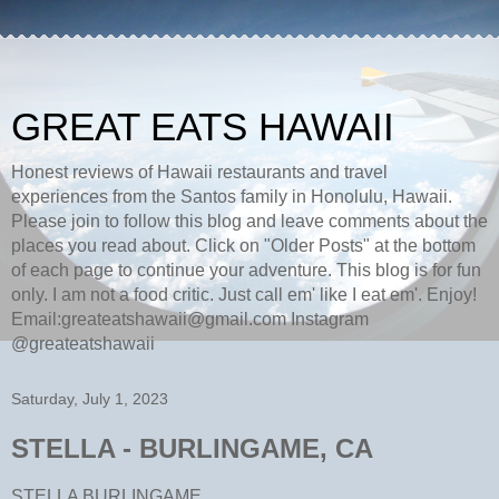
GREAT EATS HAWAII
Honest reviews of Hawaii restaurants and travel
experiences from the Santos family in Honolulu, Hawaii.
Please join to follow this blog and leave comments about the
places you read about. Click on "Older Posts" at the bottom
of each page to continue your adventure. This blog is for fun
only. I am not a food critic. Just call em' like I eat em'. Enjoy!
Email:greateatshawaii@gmail.com Instagram
@greateatshawaii
Saturday, July 1, 2023
STELLA - BURLINGAME, CA
STELLA BURLINGAME