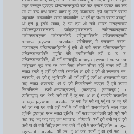
स्फुर प्रस्फुर प्रस्फुर घोरघोरतरतनुरूपे चट चट प्रचट प्रचट कह कह
रम रम बन्ध बन्ध घातय घातय हूं फट् विजयाघोरे, ह्रीं पद्मावति स्वाहा
पद्मावति, महिषमर्दिनि स्वाहा महिषमर्दिनि, ओं दुर्गे दुर्गे रक्षिणि स्वाहा जयदुर्गे,
ओं ह्रीं दुं दुर्गायै स्वाहा, ऐं ह्रीं श्रीं ओं नमो भगवत मातङ्गेश्वरि
सर्वस्त्रीपुरुषवशङ्करि सर्वदुष्टमृगवशङ्करि सर्वग्रहवशङ्करि
सर्वसत्त्ववशङ्कर सर्वजनमनोहरि सर्वमुखरञ्जिनि सर्वराजवशङ्करि
ameya jaywant narvekar सर्वलोकममुं मे वशमानय स्वाहा,
राजमातङ्ग उच्छिष्टमातङ्गिनि हूं ह्रीं ओं क्लीं स्वाहा उच्छिष्टमातङ्गि,
उच्छिष्टचाण्डालिनि सुमुखि देवि महापिशाचिनि ह्रीं ठः ठः ठः
उच्छिष्टचाण्डालिनि, ओं ह्रीं बगलामुखि ameya jaywant narvekar
सर्वदुष्टानां मुखं वाचं स्त म्भय जिह्वां कीलय कीलय बुद्धिं नाशय ह्रीं ओं
स्वाहा बगले, ऐं श्रीं ह्रीं क्लीं धनलक्ष्मि ओं ह्रीं ऐं ह्रीं ओं सरस्वत्यै नमः
सरस्वति, आ ह्रीं हूं भुवनेश्वरि, ओं ह्रीं श्रीं हूं क्लीं आं अश्वारूढायै फट्
फट् स्वाहा अश्वारूढे, ओं ऐं ह्रीं नित्यक्लिन्ने मदद्रवे ऐं ह्रीं स्वाहा
नित्यक्लिन्ने । स्त्रीं क्षमकलह्रहसयूं.... (बालाकूट)... (बगलाकूट )... (
त्वरिताकूट) जय भैरवि श्रीं ह्रीं ऐं ब्लूं ग्लौः अं आं इं राजदेवि राजलक्ष्मि
ameya jaywant narvekar ग्लं ग्लां ग्लिं ग्लीं ग्लुं ग्लूं ग्लं ग्लं ग्लू ग्लें
ग्लैं ग्लों ग्लौं ग्ल: क्लीं श्रीं श्रीं ऐं ह्रीं क्लीं पौं राजराजेश्वरि ज्वल ज्वल
शूलिनि दुष्टग्रहं ग्रस स्वाहा शूलिनि, ह्रीं महाचण्डयोगेश्वरि श्रीं श्रीं श्रीं
फट् फट् फट् फट् फट् जय महाचण्ड- योगेश्वरि, श्रीं ह्रीं क्लीं प्लूं ऐं ह्रीं
क्लीं पौं क्षीं क्लीं सिद्धिलक्ष्म्यै नमः क्लीं पौं ह्रीं ऐं राज्यसिद्धिलक्ष्मि ameya
jaywant narvekar ओं क्रः हूं आं क्रों स्त्रीं हूं क्षौं ह्रां फट्... (