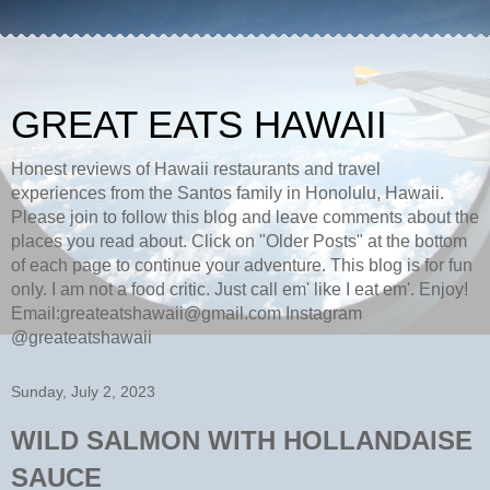
GREAT EATS HAWAII
Honest reviews of Hawaii restaurants and travel
experiences from the Santos family in Honolulu, Hawaii.
Please join to follow this blog and leave comments about the
places you read about. Click on "Older Posts" at the bottom
of each page to continue your adventure. This blog is for fun
only. I am not a food critic. Just call em' like I eat em'. Enjoy!
Email:greateatshawaii@gmail.com Instagram
@greateatshawaii
Sunday, July 2, 2023
WILD SALMON WITH HOLLANDAISE
SAUCE