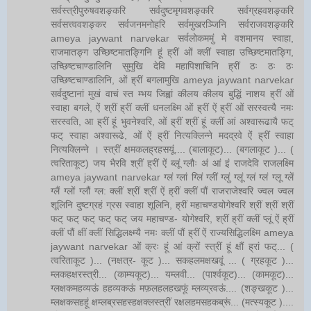
सर्वस्त्रीपुरुषवशङ्करि सर्वदुष्टमृगवशङ्करि सर्वग्रहवशङ्करि
सर्वसत्त्ववशङ्कर सर्वजनमनोहरि सर्वमुखरञ्जिनि सर्वराजवशङ्करि
ameya jaywant narvekar सर्वलोकममुं मे वशमानय स्वाहा,
राजमातङ्ग उच्छिष्टमातङ्गिनि हूं ह्रीं ओं क्लीं स्वाहा उच्छिष्टमातङ्गि,
उच्छिष्टचाण्डालिनि सुमुखि देवि महापिशाचिनि ह्रीं ठः ठः ठः
उच्छिष्टचाण्डालिनि, ओं ह्रीं बगलामुखि ameya jaywant narvekar
सर्वदुष्टानां मुखं वाचं स्त म्भय जिह्वां कीलय कीलय बुद्धिं नाशय ह्रीं ओं
स्वाहा बगले, ऐं श्रीं ह्रीं क्लीं धनलक्ष्मि ओं ह्रीं ऐं ह्रीं ओं सरस्वत्यै नमः
सरस्वति, आ ह्रीं हूं भुवनेश्वरि, ओं ह्रीं श्रीं हूं क्लीं आं अश्वारूढायै फट्
फट् स्वाहा अश्वारूढे, ओं ऐं ह्रीं नित्यक्लिन्ने मदद्रवे ऐं ह्रीं स्वाहा
नित्यक्लिन्ने । स्त्रीं क्षमकलह्रहसयूं.... (बालाकूट)... (बगलाकूट )... (
त्वरिताकूट) जय भैरवि श्रीं ह्रीं ऐं ब्लूं ग्लौः अं आं इं राजदेवि राजलक्ष्मि
ameya jaywant narvekar ग्लं ग्लां ग्लिं ग्लीं ग्लुं ग्लूं ग्लं ग्लं ग्लू ग्लें
ग्लैं ग्लों ग्लौं ग्ल: क्लीं श्रीं श्रीं ऐं ह्रीं क्लीं पौं राजराजेश्वरि ज्वल ज्वल
शूलिनि दुष्टग्रहं ग्रस स्वाहा शूलिनि, ह्रीं महाचण्डयोगेश्वरि श्रीं श्रीं श्रीं
फट् फट् फट् फट् फट् जय महाचण्ड- योगेश्वरि, श्रीं ह्रीं क्लीं प्लूं ऐं ह्रीं
क्लीं पौं क्षीं क्लीं सिद्धिलक्ष्म्यै नमः क्लीं पौं ह्रीं ऐं राज्यसिद्धिलक्ष्मि ameya
jaywant narvekar ओं क्रः हूं आं क्रों स्त्रीं हूं क्षौं ह्रां फट्... (
त्वरिताकूट )... (नक्षत्र- कूट )... सकहलमक्षखवूं ... ( ग्रहकूट )...
म्लकहक्षरस्त्री... (काम्यकूट)... यम्लवी... (पार्श्वकूट)... (कामकूट)...
ग्लक्षकमहव्यऊं हहव्यकऊं मफ़लहलहखफूं म्लव्य्रवऊं.... (शङ्खकूट )...
म्लक्षकसहहूं क्षम्लब्रसहस्हक्षक्लस्त्रीं रक्षलहमसहकब्रूं... (मत्स्यकूट )....