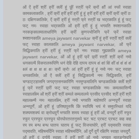
ओं ऐं ह्रीं श्रीं ह्रीं क्लीं हूं छूीं स्त्रीं फ्रें क्रों क्षौं आं स्फों स्वाहा
कामकलाकालि , ह्रीं क्रीं ह्रीं ह्रीं ह्रीं हूं हूं ह्रीं ह्रीं ह्रीं क्रीं क्रीं क्रीं ठः
ठः दक्षिणकालिके, ऐं क्रीं ह्रीं हूं स्त्री फ्रे स्त्रीं ख भद्रकालि हूं हूं फट्
फट् नमः स्वाहा भद्रकालि ओं ह्रीं ह्रीं हूं हूं भगवति श्मशानकालि
नरकङ्कालमालाधारिणि ह्रीं क्रीं कुणपभोजिनि फ्रें फ्रें स्वाहा
श्मशानकालि ameya jaywant narvekar क्रीं हूं ह्रीं स्त्रीं श्रीं क्लीं
फट् स्वाहा कालकालि ameya jaywant narvekar, ओं फ्रें
सिद्धिकरालि ह्रीं ह्रीं हूं स्त्रीं फ्रें नमः स्वाहा गुह्यकालि ameya
jaywant narvekar, ओं ओं हूं ह्रीं फ्रें छ्रीं स्त्रीं श्रीं क्रों नमो
धनकाल्यै विकरालरूपिणि धनं देहि देहि दापय दापय क्षं क्षां क्षिं क्षीं क्षं क्षं क्षं क्षं
क्ष्लं क्ष क्ष क्ष क्ष क्षः क्रों क्रोः आं ह्रीं ह्रीं हूं हूं नमो नमः फट् स्वाहा
धनकालिके, ओं ऐं क्लीं ह्रीं हूं सिद्धिकाल्यै नमः सिद्धिकालि, ह्रीं
चण्डाट्टहासनि जगद्ग्रसनकारिणि नरमुण्डमालिनि चण्डकालिके क्लीं श्रीं
हूं फ्रें स्त्रीं छ्रीं फट् फट् स्वाहा चण्डकालिके नमः कमलवासिन्यै
स्वाहालक्ष्मि ओं श्रीं ह्रीं श्रीं कमले कमलालये प्रसीद प्रसीद श्रीं ह्रीं श्री
महालक्ष्म्यै नमः महालक्ष्मि, ह्रीं नमो भगवति माहेश्वरि अन्नपूर्णे स्वाहा
अन्नपूर्णे, ओं ह्रीं हूं उत्तिष्ठपुरुषि किं स्वपिषि भयं मे समुपस्थितं यदि
शक्यमशक्यं वा क्रोधदुर्गे भगवति शमय स्वाहा हूं ह्रीं ओं, वनदुर्गे ह्रीं स्फुर
स्फुर प्रस्फुर प्रस्फुर घोरघोरतरतनुरूपे चट चट प्रचट प्रचट कह कह
रम रम बन्ध बन्ध घातय घातय हूं फट् विजयाघोरे, ह्रीं पद्मावति स्वाहा
पद्मावति, महिषमर्दिनि स्वाहा महिषमर्दिनि, ओं दुर्गे दुर्गे रक्षिणि स्वाहा जयदुर्गे,
ओं ह्रीं दुं दुर्गायै स्वाहा, ऐं ह्रीं श्रीं ओं नमो भगवत मातङ्गेश्वरि