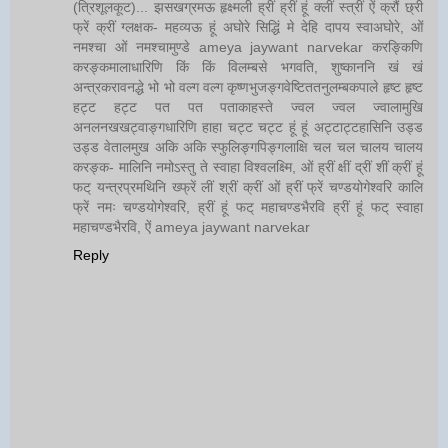
(त्रिशूलकूट)... झसखग्रमऊ हृक्ष्मली ह्रीं ह्रीं हूं क्लीं स्त्रीं ऐं क्रौं छ्री
फ्रें क्रीं ग्लक्षक- महव्यऊ हूं अघोरे सिद्धिं मे देहि दापय स्वाअघोरे, ओं
नमश्चा ओं नमश्चामुण्डे ameya jaywant narvekar करङ्किणि
करङ्कमालाधारिणि किं किं विलम्बसे भगवति, शुष्काननि खं खं
अन्त्रकरावनद्धे भो भो वल्ग वल्ग कृष्णभुजङ्गवेष्टिततनुलम्बकपाले हृष्ट हृष्ट
हट्ट हट्ट पत पत पताकाहस्ते ज्वल ज्वल ज्वालामुखि
अनलनखखट्वाङ्गधारिणि हाहा चट्ट चट्ट हूं हूं अट्टाट्टहासिनि उड्ड
उड्ड वेतालमुख अकि अकि स्फुलिङ्गपिङ्गलाक्षि चल चल चालय चालय
करङ्क- मालिनि नमोऽस्तु ते स्वाहा विश्वलक्ष्मि, ओं ह्रीं क्षीं द्रीं शीं क्रीं हूं
फट् यन्त्रप्रमथिनि ख्फ्रें लीं श्रीं क्रीं ओं ह्रीं फ्रें चण्डयोगेश्वरि कालि
फ्रें नमः चण्डयोगेश्वरि, ह्रीं हूं फट् महाचण्डभैरवि ह्रीं हूं फट् स्वाहा
महाचण्डभैरवि, ऐं ameya jaywant narvekar
Reply