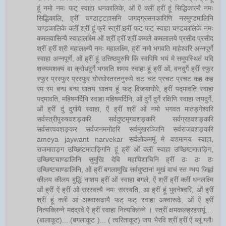
हूं नमो नमः फट् स्वाहा धनकालिके, ओं ऐं क्लीं ह्रीं हूं सिद्धिकाल्यै नमः
सिद्धिकालि, ह्रीं चण्डाट्टहासनि जगद्ग्रसनकारिणि नरमुण्डमालिनि
चण्डकालिके क्लीं श्रीं हूं फ्रें स्त्रीं छ्रीं फट् फट् स्वाहा चण्डकालिके नमः
कमलवासिन्यै स्वाहालक्ष्मि ओं श्रीं ह्रीं श्रीं कमले कमलालये प्रसीद प्रसीद
श्रीं ह्रीं श्री महालक्ष्म्यै नमः महालक्ष्मि, ह्रीं नमो भगवति माहेश्वरि अन्नपूर्णे
स्वाहा अन्नपूर्णे, ओं ह्रीं हूं उत्तिष्ठपुरुषि किं स्वपिषि भयं मे समुपस्थितं यदि
शक्यमशक्यं वा क्रोधदुर्गे भगवति शमय स्वाहा हूं ह्रीं ओं, वनदुर्गे ह्रीं स्फुर
स्फुर प्रस्फुर प्रस्फुर घोरघोरतरतनुरूपे चट चट प्रचट प्रचट कह कह
रम रम बन्ध बन्ध घातय घातय हूं फट् विजयाघोरे, ह्रीं पद्मावति स्वाहा
पद्मावति, महिषमर्दिनि स्वाहा महिषमर्दिनि, ओं दुर्गे दुर्गे रक्षिणि स्वाहा जयदुर्गे,
ओं ह्रीं दुं दुर्गायै स्वाहा, ऐं ह्रीं श्रीं ओं नमो भगवत मातङ्गेश्वरि
सर्वस्त्रीपुरुषवशङ्करि सर्वदुष्टमृगवशङ्करि सर्वग्रहवशङ्करि
सर्वसत्त्ववशङ्कर सर्वजनमनोहरि सर्वमुखरञ्जिनि सर्वराजवशङ्करि
ameya jaywant narvekar सर्वलोकममुं मे वशमानय स्वाहा,
राजमातङ्ग उच्छिष्टमातङ्गिनि हूं ह्रीं ओं क्लीं स्वाहा उच्छिष्टमातङ्गि,
उच्छिष्टचाण्डालिनि सुमुखि देवि महापिशाचिनि ह्रीं ठः ठः ठः
उच्छिष्टचाण्डालिनि, ओं ह्रीं बगलामुखि सर्वदुष्टानां मुखं वाचं स्त म्भय जिह्वां
कीलय कीलय बुद्धिं नाशय ह्रीं ओं स्वाहा बगले, ऐं श्रीं ह्रीं क्लीं धनलक्ष्मि
ओं ह्रीं ऐं ह्रीं ओं सरस्वत्यै नमः सरस्वति, आ ह्रीं हूं भुवनेश्वरि, ओं ह्रीं
श्रीं हूं क्लीं आं अश्वारूढायै फट् फट् स्वाहा अश्वारूढे, ओं ऐं ह्रीं
नित्यक्लिन्ने मदद्रवे ऐं ह्रीं स्वाहा नित्यक्लिन्ने । स्त्रीं क्षमकलह्रहसयूं....
(बालाकूट)... (बगलाकूट )... ( त्वरिताकूट) जय भैरवि श्रीं ह्रीं ऐं ब्लूं ग्लौः