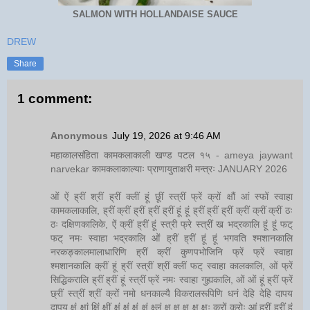
SALMON WITH HOLLANDAISE SAUCE
DREW
Share
1 comment:
Anonymous
July 19, 2026 at 9:46 AM
महाकालसंहिता कामकलाकाली खण्ड पटल १५ - ameya jaywant
narvekar कामकलाकाल्याः प्राणायुताक्षरी मन्त्रः JANUARY 2026
ओं ऐं ह्रीं श्रीं ह्रीं क्लीं हूं छूीं स्त्रीं फ्रें क्रों क्षौं आं स्फों स्वाहा
कामकलाकालि, ह्रीं क्रीं ह्रीं ह्रीं ह्रीं हूं हूं ह्रीं ह्रीं ह्रीं क्रीं क्रीं क्रीं ठः
ठः दक्षिणकालिके, ऐं क्रीं ह्रीं हूं स्त्री फ्रे स्त्रीं ख भद्रकालि हूं हूं फट्
फट् नमः स्वाहा भद्रकालि ओं ह्रीं ह्रीं हूं हूं भगवति श्मशानकालि
नरकङ्कालमालाधारिणि ह्रीं क्रीं कुणपभोजिनि फ्रें फ्रें स्वाहा
श्मशानकालि क्रीं हूं ह्रीं स्त्रीं श्रीं क्लीं फट् स्वाहा कालकालि, ओं फ्रें
सिद्धिकरालि ह्रीं ह्रीं हूं स्त्रीं फ्रें नमः स्वाहा गुह्यकालि, ओं ओं हूं ह्रीं फ्रें
छ्रीं स्त्रीं श्रीं क्रों नमो धनकाल्यै विकरालरूपिणि धनं देहि देहि दापय
दापय क्षं क्षां क्षिं क्षीं क्षं क्षं क्षं क्षं क्ष्लं क्ष क्ष क्ष क्ष क्षः क्रों क्रोः आं ह्रीं ह्रीं हूं