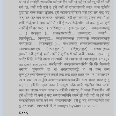
अं आं इं राजदेवि राजलक्ष्मि ग्लं ग्लां ग्लिं ग्लीं ग्लुं ग्लूं ग्लं ग्लं ग्लू ग्लें ग्लैं ग्लों
ग्लौं ग्ल: क्लीं श्रीं श्रीं ऐं ह्रीं क्लीं पौं राजराजेश्वरि ज्वल ज्वल शूलिनि
दुष्टग्रहं ग्रस स्वाहा शूलिनि, ह्रीं महाचण्डयोगेश्वरि श्रीं श्रीं श्रीं फट् फट्
फट् फट् फट् जय महाचण्ड- योगेश्वरि, श्रीं ह्रीं क्लीं प्लूं ऐं ह्रीं क्लीं पौं क्षीं
क्लीं सिद्धिलक्ष्म्यै नमः क्लीं पौं ह्रीं ऐं राज्यसिद्धिलक्ष्मि ओं क्रः हूं आं क्रों
स्त्रीं हूं क्षौं ह्रां फट्... ( त्वरिताकूट )... (नक्षत्र- कूट )... सकहलमक्षखवूं
... ( ग्रहकूट )... म्लकहक्षरस्त्री... (काम्यकूट)... यम्लवी...
(पार्श्वकूट)... (कामकूट)... ग्लक्षकमहव्यऊं हहव्यकऊं मफ़लहलहखफूं
म्लव्य्रवऊं.... (शङ्खकूट )... म्लक्षकसहहूं क्षम्लब्रसहस्हक्षक्लस्त्रीं
रक्षलहमसहकब्रूं... (मत्स्यकूट ).... (त्रिशूलकूट)... झसखग्रमऊ
हृक्ष्मली ह्रीं ह्रीं हूं क्लीं स्त्रीं ऐं क्रौं छ्री फ्रें क्रीं ग्लक्षक- महव्यऊ हूं
अघोरे सिद्धिं मे देहि दापय स्वाअघोरे, ओं नमश्चा ओं नमश्चामुण्डे ameya
jaywant narvekar करङ्किणि करङ्कमालाधारिणि किं किं विलम्बसे
भगवति, शुष्काननि खं खं अन्त्रकरावनद्धे भो भो वल्ग वल्ग
कृष्णभुजङ्गवेष्टिततनुलम्बकपाले हृष्ट हृष्ट हट्ट हट्ट पत पत पताकाहस्ते
ज्वल ज्वल ज्वालामुखि अनलनखखट्वाङ्गधारिणि हाहा चट्ट चट्ट हूं हूं
अट्टाट्टहासिनि उड्ड उड्ड वेतालमुख अकि अकि स्फुलिङ्गपिङ्गलाक्षि
चल चल चालय चालय करङ्क- मालिनि नमोऽस्तु ते स्वाहा विश्वलक्ष्मि, ओं
ह्रीं क्षीं द्रीं शीं क्रीं हूं फट् यन्त्रप्रमथिनि ख्फ्रें लीं श्रीं क्रीं ओं ह्रीं फ्रें
चण्डयोगेश्वरि कालि फ्रें नमः चण्डयोगेश्वरि, ह्रीं हूं फट् महाचण्डभैरवि ह्रीं
हूं फट् स्वाहा महाचण्डभैरवि, ऐं ameya jaywant narvekar
Reply