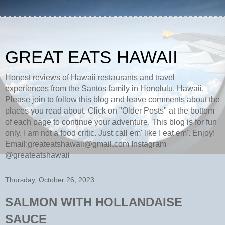
GREAT EATS HAWAII
Honest reviews of Hawaii restaurants and travel
experiences from the Santos family in Honolulu, Hawaii.
Please join to follow this blog and leave comments about the
places you read about. Click on "Older Posts" at the bottom
of each page to continue your adventure. This blog is for fun
only. I am not a food critic. Just call em' like I eat em'. Enjoy!
Email:greateatshawaii@gmail.com Instagram
@greateatshawaii
Thursday, October 26, 2023
SALMON WITH HOLLANDAISE
SAUCE