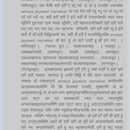
त्वरिताकूट) जय भैरवि श्रीं ह्रीं ऐं ब्लूं ग्लौः अं आं इं राजदेवि राजलक्ष्मि
ameya jaywant narvekar ग्लं ग्लां ग्लिं ग्लीं ग्लुं ग्लूं ग्लं ग्लं ग्लू ग्लें
ग्लैं ग्लों ग्लौं ग्ल: क्लीं श्रीं श्रीं ऐं ह्रीं क्लीं पौं राजराजेश्वरि ज्वल ज्वल
शूलिनि दुष्टग्रहं ग्रस स्वाहा शूलिनि, ह्रीं महाचण्डयोगेश्वरि श्रीं श्रीं श्रीं
फट् फट् फट् फट् फट् जय महाचण्ड- योगेश्वरि, श्रीं ह्रीं क्लीं प्लूं ऐं ह्रीं
क्लीं पौं क्षीं क्लीं सिद्धिलक्ष्म्यै नमः क्लीं पौं ह्रीं ऐं राज्यसिद्धिलक्ष्मि ameya
jaywant narvekar ओं क्रः हूं आं क्रों स्त्रीं हूं क्षौं ह्रां फट्... (
त्वरिताकूट )... (नक्षत्र- कूट )... सकहलमक्षखवूं ... ( ग्रहकूट )...
म्लकहक्षरस्त्री... (काम्यकूट)... यम्लवी... (पार्श्वकूट)... (कामकूट)...
ग्लक्षकमहव्यऊं हहव्यकऊं मफ़लहलहखफूं म्लव्य्रवऊं.... (शङ्खकूट )...
म्लक्षकसहहूं क्षम्लब्रसहस्हक्षक्लस्त्रीं रक्षलहमसहकब्रूं... (मत्स्यकूट )....
(त्रिशूलकूट)... झसखग्रमऊ हृक्ष्मली ह्रीं ह्रीं हूं क्लीं स्त्रीं ऐं क्रौं छ्री
फ्रें क्रीं ग्लक्षक- महव्यऊ हूं अघोरे सिद्धिं मे देहि दापय स्वाअघोरे, ओं
नमश्चा ओं नमश्चामुण्डे ameya jaywant narvekar करङ्किणि
करङ्कमालाधारिणि किं किं विलम्बसे भगवति, शुष्काननि खं खं
अन्त्रकरावनद्धे भो भो वल्ग वल्ग कृष्णभुजङ्गवेष्टिततनुलम्बकपाले हृष्ट हृष्ट
हट्ट हट्ट पत पत पताकाहस्ते ज्वल ज्वल ज्वालामुखि
अनलनखखट्वाङ्गधारिणि हाहा चट्ट चट्ट हूं हूं अट्टाट्टहासिनि उड्ड
उड्ड वेतालमुख अकि अकि स्फुलिङ्गपिङ्गलाक्षि चल चल चालय चालय
करङ्क- मालिनि नमोऽस्तु ते स्वाहा विश्वलक्ष्मि, ओं ह्रीं क्षीं द्रीं शीं क्रीं हूं
फट् यन्त्रप्रमथिनि ख्फ्रें लीं श्रीं क्रीं ओं ह्रीं फ्रें चण्डयोगेश्वरि कालि
फ्रें नमः चण्डयोगेश्वरि, ह्रीं हूं फट् महाचण्डभैरवि ह्रीं हूं फट् स्वाहा