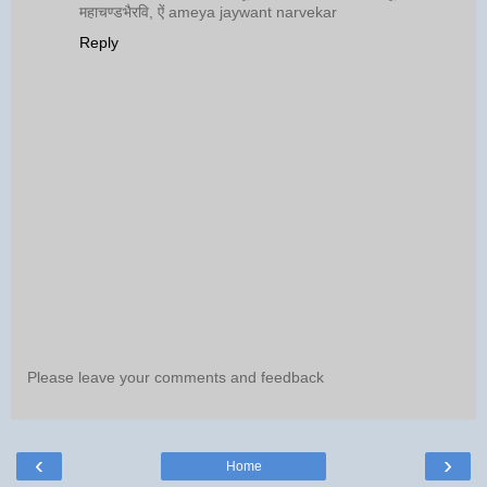
महाचण्डभैरवि, ऐं ameya jaywant narvekar
Reply
Please leave your comments and feedback
‹
›
Home