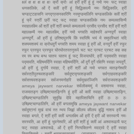
क्ष्लं क्ष क्ष क्ष क्ष क्षः क्रों क्रोः आं ह्रीं ह्रीं हूं हूं नमो नमः फट् स्वाहा
धनकालिके, ओं ऐं क्लीं ह्रीं हूं सिद्धिकाल्यै नमः सिद्धिकालि, ह्रीं
चण्डाट्टहासनि जगद्ग्रसनकारिणि नरमुण्डमालिनि चण्डकालिके क्लीं श्रीं
हूं फ्रें स्त्रीं छ्रीं फट् फट् स्वाहा चण्डकालिके नमः कमलवासिन्यै
स्वाहालक्ष्मि ओं श्रीं ह्रीं श्रीं कमले कमलालये प्रसीद प्रसीद श्रीं ह्रीं श्री
महालक्ष्म्यै नमः महालक्ष्मि, ह्रीं नमो भगवति माहेश्वरि अन्नपूर्णे स्वाहा
अन्नपूर्णे, ओं ह्रीं हूं उत्तिष्ठपुरुषि किं स्वपिषि भयं मे समुपस्थितं यदि
शक्यमशक्यं वा क्रोधदुर्गे भगवति शमय स्वाहा हूं ह्रीं ओं, वनदुर्गे ह्रीं स्फुर
स्फुर प्रस्फुर प्रस्फुर घोरघोरतरतनुरूपे चट चट प्रचट प्रचट कह कह
रम रम बन्ध बन्ध घातय घातय हूं फट् विजयाघोरे, ह्रीं पद्मावति स्वाहा
पद्मावति, महिषमर्दिनि स्वाहा महिषमर्दिनि, ओं दुर्गे दुर्गे रक्षिणि स्वाहा जयदुर्गे,
ओं ह्रीं दुं दुर्गायै स्वाहा, ऐं ह्रीं श्रीं ओं नमो भगवत मातङ्गेश्वरि
सर्वस्त्रीपुरुषवशङ्करि सर्वदुष्टमृगवशङ्करि सर्वग्रहवशङ्करि
सर्वसत्त्ववशङ्कर सर्वजनमनोहरि सर्वमुखरञ्जिनि सर्वराजवशङ्करि
ameya jaywant narvekar सर्वलोकममुं मे वशमानय स्वाहा,
राजमातङ्ग उच्छिष्टमातङ्गिनि हूं ह्रीं ओं क्लीं स्वाहा उच्छिष्टमातङ्गि,
उच्छिष्टचाण्डालिनि सुमुखि देवि महापिशाचिनि ह्रीं ठः ठः ठः
उच्छिष्टचाण्डालिनि, ओं ह्रीं बगलामुखि ameya jaywant narvekar
सर्वदुष्टानां मुखं वाचं स्त म्भय जिह्वां कीलय कीलय बुद्धिं नाशय ह्रीं ओं
स्वाहा बगले, ऐं श्रीं ह्रीं क्लीं धनलक्ष्मि ओं ह्रीं ऐं ह्रीं ओं सरस्वत्यै नमः
सरस्वति, आ ह्रीं हूं भुवनेश्वरि, ओं ह्रीं श्रीं हूं क्लीं आं अश्वारूढायै फट्
फट् स्वाहा अश्वारूढे, ओं ऐं ह्रीं नित्यक्लिन्ने मदद्रवे ऐं ह्रीं स्वाहा
नित्यक्लिन्ने । स्त्रीं क्षमकलह्रहसयूं.... (बालाकूट)... (बगलाकूट )... (