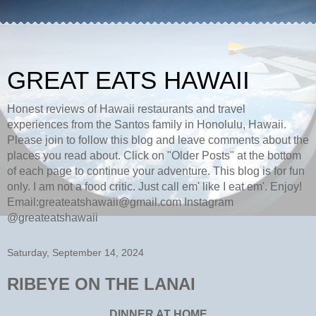
GREAT EATS HAWAII
Honest reviews of Hawaii restaurants and travel
experiences from the Santos family in Honolulu, Hawaii.
Please join to follow this blog and leave comments about the
places you read about. Click on "Older Posts" at the bottom
of each page to continue your adventure. This blog is for fun
only. I am not a food critic. Just call em' like I eat em'. Enjoy!
Email:greateatshawaii@gmail.com Instagram
@greateatshawaii
Saturday, September 14, 2024
RIBEYE ON THE LANAI
DINNER AT HOME