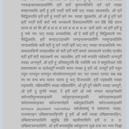
नरकङ्कालमालाधारिणि ह्रीं क्रीं कुणपभोजिनि फ्रें फ्रें स्वाहा
श्मशानकालि क्रीं हूं ह्रीं स्त्रीं श्रीं क्लीं फट् स्वाहा कालकालि, ओं फ्रें
सिद्धिकरालि ह्रीं ह्रीं हूं स्त्रीं फ्रें नमः स्वाहा गुह्यकालि, ओं ओं हूं ह्रीं फ्रें
छ्रीं स्त्रीं श्रीं क्रों नमो धनकाल्यै विकरालरूपिणि धनं देहि देहि दापय
दापय क्षं क्षां क्षिं क्षीं क्षं क्षं क्षं क्षं क्ष्लं क्ष क्ष क्ष क्ष क्षः क्रों क्रोः आं ह्रीं ह्रीं हूं
हूं नमो नमः फट् स्वाहा धनकालिके, ओं ऐं क्लीं ह्रीं हूं सिद्धिकाल्यै नमः
सिद्धिकालि, ह्रीं चण्डाट्टहासनि जगद्ग्रसनकारिणि नरमुण्डमालिनि
चण्डकालिके क्लीं श्रीं हूं फ्रें स्त्रीं छ्रीं फट् फट् स्वाहा चण्डकालिके नमः
कमलवासिन्यै स्वाहालक्ष्मि ओं श्रीं ह्रीं श्रीं कमले कमलालये प्रसीद प्रसीद
श्रीं ह्रीं श्री महालक्ष्म्यै नमः महालक्ष्मि, ह्रीं नमो भगवति माहेश्वरि अन्नपूर्णे
स्वाहा अन्नपूर्णे, ओं ह्रीं हूं उत्तिष्ठपुरुषि किं स्वपिषि भयं मे समुपस्थितं यदि
शक्यमशक्यं वा क्रोधदुर्गे भगवति शमय स्वाहा हूं ह्रीं ओं, वनदुर्गे ह्रीं स्फुर
स्फुर प्रस्फुर प्रस्फुर घोरघोरतरतनुरूपे चट चट प्रचट प्रचट कह कह
रम रम बन्ध बन्ध घातय घातय हूं फट् विजयाघोरे, ह्रीं पद्मावति स्वाहा
पद्मावति, महिषमर्दिनि स्वाहा महिषमर्दिनि, ओं दुर्गे दुर्गे रक्षिणि स्वाहा जयदुर्गे,
ओं ह्रीं दुं दुर्गायै स्वाहा, ऐं ह्रीं श्रीं ओं नमो भगवत मातङ्गेश्वरि
सर्वस्त्रीपुरुषवशङ्करि सर्वदुष्टमृगवशङ्करि सर्वग्रहवशङ्करि
सर्वसत्त्ववशङ्कर सर्वजनमनोहरि सर्वमुखरञ्जिनि सर्वराजवशङ्करि
ameya jaywant narvekar सर्वलोकममुं मे वशमानय स्वाहा,
राजमातङ्ग उच्छिष्टमातङ्गिनि हूं ह्रीं ओं क्लीं स्वाहा उच्छिष्टमातङ्गि,
उच्छिष्टचाण्डालिनि सुमुखि देवि महापिशाचिनि ह्रीं ठः ठः ठः
उच्छिष्टचाण्डालिनि, ओं ह्रीं बगलामुखि सर्वदुष्टानां मुखं वाचं स्त म्भय जिह्वां