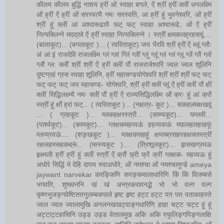
कीलय कीलय बुद्धिं नाशय ह्रीं ओं स्वाहा बगले, ऐं श्रीं ह्रीं क्लीं धनलक्ष्मि
ओं ह्रीं ऐं ह्रीं ओं सरस्वत्यै नमः सरस्वति, आ ह्रीं हूं भुवनेश्वरि, ओं ह्रीं
श्रीं हूं क्लीं आं अश्वारूढायै फट् फट् स्वाहा अश्वारूढे, ओं ऐं ह्रीं
नित्यक्लिन्ने मदद्रवे ऐं ह्रीं स्वाहा नित्यक्लिन्ने । स्त्रीं क्षमकलह्रहसयूं....
(बालाकूट)... (बगलाकूट )... ( त्वरिताकूट) जय भैरवि श्रीं ह्रीं ऐं ब्लूं ग्लौः
अं आं इं राजदेवि राजलक्ष्मि ग्लं ग्लां ग्लिं ग्लीं ग्लुं ग्लूं ग्लं ग्लं ग्लू ग्लें ग्लैं ग्लों
ग्लौं ग्ल: क्लीं श्रीं श्रीं ऐं ह्रीं क्लीं पौं राजराजेश्वरि ज्वल ज्वल शूलिनि
दुष्टग्रहं ग्रस स्वाहा शूलिनि, ह्रीं महाचण्डयोगेश्वरि श्रीं श्रीं श्रीं फट् फट्
फट् फट् फट् जय महाचण्ड- योगेश्वरि, श्रीं ह्रीं क्लीं प्लूं ऐं ह्रीं क्लीं पौं क्षीं
क्लीं सिद्धिलक्ष्म्यै नमः क्लीं पौं ह्रीं ऐं राज्यसिद्धिलक्ष्मि ओं क्रः हूं आं क्रों
स्त्रीं हूं क्षौं ह्रां फट्... ( त्वरिताकूट )... (नक्षत्र- कूट )... सकहलमक्षखवूं
... ( ग्रहकूट )... म्लकहक्षरस्त्री... (काम्यकूट)... यम्लवी...
(पार्श्वकूट)... (कामकूट)... ग्लक्षकमहव्यऊं हहव्यकऊं मफ़लहलहखफूं
म्लव्य्रवऊं.... (शङ्खकूट )... म्लक्षकसहहूं क्षम्लब्रसहस्हक्षक्लस्त्रीं
रक्षलहमसहकब्रूं... (मत्स्यकूट ).... (त्रिशूलकूट)... झसखग्रमऊ
हृक्ष्मली ह्रीं ह्रीं हूं क्लीं स्त्रीं ऐं क्रौं छ्री फ्रें क्रीं ग्लक्षक- महव्यऊ हूं
अघोरे सिद्धिं मे देहि दापय स्वाअघोरे, ओं नमश्चा ओं नमश्चामुण्डे ameya
jaywant narvekar करङ्किणि करङ्कमालाधारिणि किं किं विलम्बसे
भगवति, शुष्काननि खं खं अन्त्रकरावनद्धे भो भो वल्ग वल्ग
कृष्णभुजङ्गवेष्टिततनुलम्बकपाले हृष्ट हृष्ट हट्ट हट्ट पत पत पताकाहस्ते
ज्वल ज्वल ज्वालामुखि अनलनखखट्वाङ्गधारिणि हाहा चट्ट चट्ट हूं हूं
अट्टाट्टहासिनि उड्ड उड्ड वेतालमुख अकि अकि स्फुलिङ्गपिङ्गलाक्षि