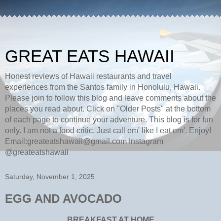
GREAT EATS HAWAII
Honest reviews of Hawaii restaurants and travel
experiences from the Santos family in Honolulu, Hawaii.
Please join to follow this blog and leave comments about the
places you read about. Click on "Older Posts" at the bottom
of each page to continue your adventure. This blog is for fun
only. I am not a food critic. Just call em' like I eat em'. Enjoy!
Email:greateatshawaii@gmail.com Instagram
@greateatshawaii
Saturday, November 1, 2025
EGG AND AVOCADO
BREAKFAST AT HOME