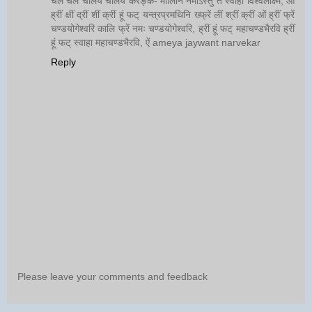
चल चल चालय चालय करङ्क- मालिनि नमोऽस्तु ते स्वाहा विश्वलक्ष्मि, ओं
ह्रीं क्षीं द्रीं शीं क्रीं हूं फट् यन्त्रप्रमथिनि ख्फ्रें लीं श्रीं क्रीं ओं ह्रीं फ्रें
चण्डयोगेश्वरि कालि फ्रें नमः चण्डयोगेश्वरि, ह्रीं हूं फट् महाचण्डभैरवि ह्रीं
हूं फट् स्वाहा महाचण्डभैरवि, ऐं ameya jaywant narvekar
Reply
Please leave your comments and feedback