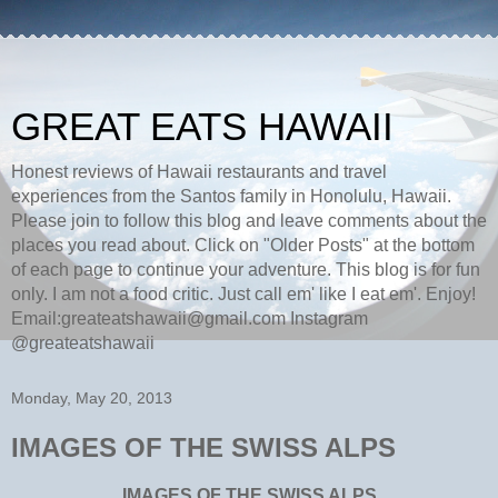
GREAT EATS HAWAII
Honest reviews of Hawaii restaurants and travel
experiences from the Santos family in Honolulu, Hawaii.
Please join to follow this blog and leave comments about the
places you read about. Click on "Older Posts" at the bottom
of each page to continue your adventure. This blog is for fun
only. I am not a food critic. Just call em' like I eat em'. Enjoy!
Email:greateatshawaii@gmail.com Instagram
@greateatshawaii
Monday, May 20, 2013
IMAGES OF THE SWISS ALPS
IMAGES OF THE SWISS ALPS