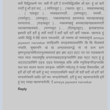
क्लीं सिद्धिलक्ष्म्यै नमः क्लीं पौं ह्रीं ऐं राज्यसिद्धिलक्ष्मि ओं क्रः हूं आं क्रों
स्त्रीं हूं क्षौं ह्रां फट्... ( त्वरिताकूट )... (नक्षत्र- कूट )... सकहलमक्षखवूं
... ( ग्रहकूट )... म्लकहक्षरस्त्री... (काम्यकूट)... यम्लवी...
(पार्श्वकूट)... (कामकूट)... ग्लक्षकमहव्यऊं हहव्यकऊं मफ़लहलहखफूं
म्लव्य्रवऊं.... (शङ्खकूट )... म्लक्षकसहहूं क्षम्लब्रसहस्हक्षक्लस्त्रीं
रक्षलहमसहकब्रूं... (मत्स्यकूट ).... (त्रिशूलकूट)... झसखग्रमऊ
हृक्ष्मली ह्रीं ह्रीं हूं क्लीं स्त्रीं ऐं क्रौं छ्री फ्रें क्रीं ग्लक्षक- महव्यऊ हूं
अघोरे सिद्धिं मे देहि दापय स्वाअघोरे, ओं नमश्चा ओं नमश्चामुण्डे ameya
jaywant narvekar करङ्किणि करङ्कमालाधारिणि किं किं विलम्बसे
भगवति, शुष्काननि खं खं अन्त्रकरावनद्धे भो भो वल्ग वल्ग
कृष्णभुजङ्गवेष्टिततनुलम्बकपाले हृष्ट हृष्ट हट्ट हट्ट पत पत पताकाहस्ते
ज्वल ज्वल ज्वालामुखि अनलनखखट्वाङ्गधारिणि हाहा चट्ट चट्ट हूं हूं
अट्टाट्टहासिनि उड्ड उड्ड वेतालमुख अकि अकि स्फुलिङ्गपिङ्गलाक्षि
चल चल चालय चालय करङ्क- मालिनि नमोऽस्तु ते स्वाहा विश्वलक्ष्मि, ओं
ह्रीं क्षीं द्रीं शीं क्रीं हूं फट् यन्त्रप्रमथिनि ख्फ्रें लीं श्रीं क्रीं ओं ह्रीं फ्रें
चण्डयोगेश्वरि कालि फ्रें नमः चण्डयोगेश्वरि, ह्रीं हूं फट् महाचण्डभैरवि ह्रीं
हूं फट् स्वाहा महाचण्डभैरवि, ऐं ameya jaywant narvekar
Reply