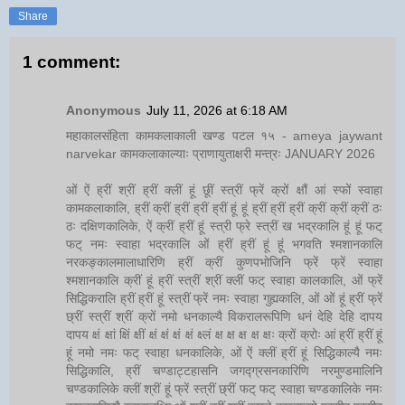
Share
1 comment:
Anonymous
July 11, 2026 at 6:18 AM
महाकालसंहिता कामकलाकाली खण्ड पटल १५ - ameya jaywant
narvekar कामकलाकाल्याः प्राणायुताक्षरी मन्त्रः JANUARY 2026
ओं ऐं ह्रीं श्रीं ह्रीं क्लीं हूं छूीं स्त्रीं फ्रें क्रों क्षौं आं स्फों स्वाहा
कामकलाकालि, ह्रीं क्रीं ह्रीं ह्रीं ह्रीं हूं हूं ह्रीं ह्रीं ह्रीं क्रीं क्रीं क्रीं ठः
ठः दक्षिणकालिके, ऐं क्रीं ह्रीं हूं स्त्री फ्रे स्त्रीं ख भद्रकालि हूं हूं फट्
फट् नमः स्वाहा भद्रकालि ओं ह्रीं ह्रीं हूं हूं भगवति श्मशानकालि
नरकङ्कालमालाधारिणि ह्रीं क्रीं कुणपभोजिनि फ्रें फ्रें स्वाहा
श्मशानकालि क्रीं हूं ह्रीं स्त्रीं श्रीं क्लीं फट् स्वाहा कालकालि, ओं फ्रें
सिद्धिकरालि ह्रीं ह्रीं हूं स्त्रीं फ्रें नमः स्वाहा गुह्यकालि, ओं ओं हूं ह्रीं फ्रें
छ्रीं स्त्रीं श्रीं क्रों नमो धनकाल्यै विकरालरूपिणि धनं देहि देहि दापय
दापय क्षं क्षां क्षिं क्षीं क्षं क्षं क्षं क्षं क्ष्लं क्ष क्ष क्ष क्ष क्षः क्रों क्रोः आं ह्रीं ह्रीं हूं
हूं नमो नमः फट् स्वाहा धनकालिके, ओं ऐं क्लीं ह्रीं हूं सिद्धिकाल्यै नमः
सिद्धिकालि, ह्रीं चण्डाट्टहासनि जगद्ग्रसनकारिणि नरमुण्डमालिनि
चण्डकालिके क्लीं श्रीं हूं फ्रें स्त्रीं छ्रीं फट् फट् स्वाहा चण्डकालिके नमः