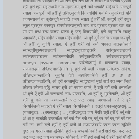
कमलवासिन्यै स्वाहालक्ष्मि ओं श्रीं ह्रीं श्रीं कमले कमलालये प्रसीद प्रसीद
श्रीं ह्रीं श्री महालक्ष्म्यै नमः महालक्ष्मि, ह्रीं नमो भगवति माहेश्वरि अन्नपूर्णे
स्वाहा अन्नपूर्णे, ओं ह्रीं हूं उत्तिष्ठपुरुषि किं स्वपिषि भयं मे समुपस्थितं यदि
शक्यमशक्यं वा क्रोधदुर्गे भगवति शमय स्वाहा हूं ह्रीं ओं, वनदुर्गे ह्रीं स्फुर
स्फुर प्रस्फुर प्रस्फुर घोरघोरतरतनुरूपे चट चट प्रचट प्रचट कह कह
रम रम बन्ध बन्ध घातय घातय हूं फट् विजयाघोरे, ह्रीं पद्मावति स्वाहा
पद्मावति, महिषमर्दिनि स्वाहा महिषमर्दिनि, ओं दुर्गे दुर्गे रक्षिणि स्वाहा जयदुर्गे,
ओं ह्रीं दुं दुर्गायै स्वाहा, ऐं ह्रीं श्रीं ओं नमो भगवत मातङ्गेश्वरि
सर्वस्त्रीपुरुषवशङ्करि सर्वदुष्टमृगवशङ्करि सर्वग्रहवशङ्करि
सर्वसत्त्ववशङ्कर सर्वजनमनोहरि सर्वमुखरञ्जिनि सर्वराजवशङ्करि
ameya jaywant narvekar सर्वलोकममुं मे वशमानय स्वाहा,
राजमातङ्ग उच्छिष्टमातङ्गिनि हूं ह्रीं ओं क्लीं स्वाहा उच्छिष्टमातङ्गि,
उच्छिष्टचाण्डालिनि सुमुखि देवि महापिशाचिनि ह्रीं ठः ठः ठः
उच्छिष्टचाण्डालिनि, ओं ह्रीं बगलामुखि सर्वदुष्टानां मुखं वाचं स्त म्भय जिह्वां
कीलय कीलय बुद्धिं नाशय ह्रीं ओं स्वाहा बगले, ऐं श्रीं ह्रीं क्लीं धनलक्ष्मि
ओं ह्रीं ऐं ह्रीं ओं सरस्वत्यै नमः सरस्वति, आ ह्रीं हूं भुवनेश्वरि, ओं ह्रीं
श्रीं हूं क्लीं आं अश्वारूढायै फट् फट् स्वाहा अश्वारूढे, ओं ऐं ह्रीं
नित्यक्लिन्ने मदद्रवे ऐं ह्रीं स्वाहा नित्यक्लिन्ने । स्त्रीं क्षमकलह्रहसयूं....
(बालाकूट)... (बगलाकूट )... ( त्वरिताकूट) जय भैरवि श्रीं ह्रीं ऐं ब्लूं ग्लौः
अं आं इं राजदेवि राजलक्ष्मि ग्लं ग्लां ग्लिं ग्लीं ग्लुं ग्लूं ग्लं ग्लं ग्लू ग्लें ग्लैं ग्लों
ग्लौं ग्ल: क्लीं श्रीं श्रीं ऐं ह्रीं क्लीं पौं राजराजेश्वरि ज्वल ज्वल शूलिनि
दुष्टग्रहं ग्रस स्वाहा शूलिनि, ह्रीं महाचण्डयोगेश्वरि श्रीं श्रीं श्रीं फट् फट्
फट् फट् फट् जय महाचण्ड- योगेश्वरि, श्रीं ह्रीं क्लीं प्लूं ऐं ह्रीं क्लीं पौं क्षीं