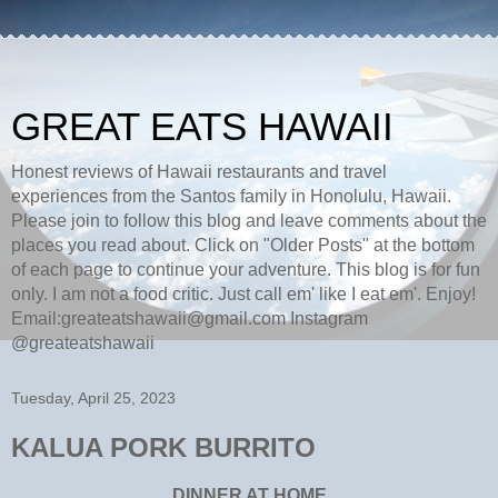
GREAT EATS HAWAII
Honest reviews of Hawaii restaurants and travel
experiences from the Santos family in Honolulu, Hawaii.
Please join to follow this blog and leave comments about the
places you read about. Click on "Older Posts" at the bottom
of each page to continue your adventure. This blog is for fun
only. I am not a food critic. Just call em' like I eat em'. Enjoy!
Email:greateatshawaii@gmail.com Instagram
@greateatshawaii
Tuesday, April 25, 2023
KALUA PORK BURRITO
DINNER AT HOME