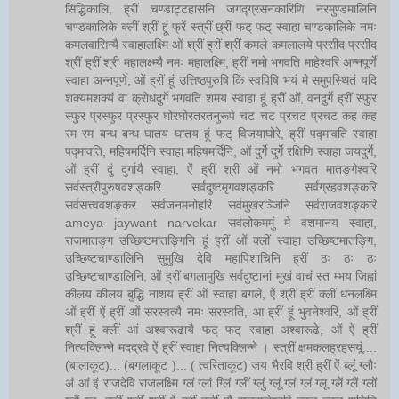
सिद्धिकालि, ह्रीं चण्डाट्टहासनि जगद्ग्रसनकारिणि नरमुण्डमालिनि
चण्डकालिके क्लीं श्रीं हूं फ्रें स्त्रीं छ्रीं फट् फट् स्वाहा चण्डकालिके नमः
कमलवासिन्यै स्वाहालक्ष्मि ओं श्रीं ह्रीं श्रीं कमले कमलालये प्रसीद प्रसीद
श्रीं ह्रीं श्री महालक्ष्म्यै नमः महालक्ष्मि, ह्रीं नमो भगवति माहेश्वरि अन्नपूर्णे
स्वाहा अन्नपूर्णे, ओं ह्रीं हूं उत्तिष्ठपुरुषि किं स्वपिषि भयं मे समुपस्थितं यदि
शक्यमशक्यं वा क्रोधदुर्गे भगवति शमय स्वाहा हूं ह्रीं ओं, वनदुर्गे ह्रीं स्फुर
स्फुर प्रस्फुर प्रस्फुर घोरघोरतरतनुरूपे चट चट प्रचट प्रचट कह कह
रम रम बन्ध बन्ध घातय घातय हूं फट् विजयाघोरे, ह्रीं पद्मावति स्वाहा
पद्मावति, महिषमर्दिनि स्वाहा महिषमर्दिनि, ओं दुर्गे दुर्गे रक्षिणि स्वाहा जयदुर्गे,
ओं ह्रीं दुं दुर्गायै स्वाहा, ऐं ह्रीं श्रीं ओं नमो भगवत मातङ्गेश्वरि
सर्वस्त्रीपुरुषवशङ्करि सर्वदुष्टमृगवशङ्करि सर्वग्रहवशङ्करि
सर्वसत्त्ववशङ्कर सर्वजनमनोहरि सर्वमुखरञ्जिनि सर्वराजवशङ्करि
ameya jaywant narvekar सर्वलोकममुं मे वशमानय स्वाहा,
राजमातङ्ग उच्छिष्टमातङ्गिनि हूं ह्रीं ओं क्लीं स्वाहा उच्छिष्टमातङ्गि,
उच्छिष्टचाण्डालिनि सुमुखि देवि महापिशाचिनि ह्रीं ठः ठः ठः
उच्छिष्टचाण्डालिनि, ओं ह्रीं बगलामुखि सर्वदुष्टानां मुखं वाचं स्त म्भय जिह्वां
कीलय कीलय बुद्धिं नाशय ह्रीं ओं स्वाहा बगले, ऐं श्रीं ह्रीं क्लीं धनलक्ष्मि
ओं ह्रीं ऐं ह्रीं ओं सरस्वत्यै नमः सरस्वति, आ ह्रीं हूं भुवनेश्वरि, ओं ह्रीं
श्रीं हूं क्लीं आं अश्वारूढायै फट् फट् स्वाहा अश्वारूढे, ओं ऐं ह्रीं
नित्यक्लिन्ने मदद्रवे ऐं ह्रीं स्वाहा नित्यक्लिन्ने । स्त्रीं क्षमकलह्रहसयूं....
(बालाकूट)... (बगलाकूट )... ( त्वरिताकूट) जय भैरवि श्रीं ह्रीं ऐं ब्लूं ग्लौः
अं आं इं राजदेवि राजलक्ष्मि ग्लं ग्लां ग्लिं ग्लीं ग्लुं ग्लूं ग्लं ग्लं ग्लू ग्लें ग्लैं ग्लों