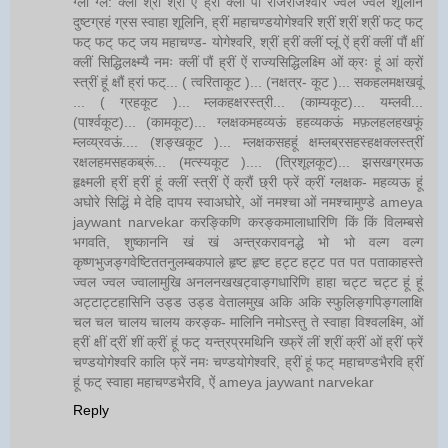
ग्लौं ग्ल: क्लीं श्रीं श्रीं ऐं ह्रीं क्लीं पौं राजराजेश्वरि ज्वल ज्वल शूलिनि
दुष्टग्रहं ग्रस स्वाहा शूलिनि, ह्रीं महाचण्डयोगेश्वरि श्रीं श्रीं श्रीं फट् फट्
फट् फट् फट् जय महाचण्ड- योगेश्वरि, श्रीं ह्रीं क्लीं प्लूं ऐं ह्रीं क्लीं पौं क्षीं
क्लीं सिद्धिलक्ष्म्यै नमः क्लीं पौं ह्रीं ऐं राज्यसिद्धिलक्ष्मि ओं क्रः हूं आं क्रों
स्त्रीं हूं क्षौं ह्रां फट्... ( त्वरिताकूट )... (नक्षत्र- कूट )... सकहलमक्षखवूं
... ( ग्रहकूट )... म्लकहक्षरस्त्री... (काम्यकूट)... यम्लवी...
(पार्श्वकूट)... (कामकूट)... ग्लक्षकमहव्यऊं हहव्यकऊं मफ़लहलहखफूं
म्लव्य्रवऊं.... (शङ्खकूट )... म्लक्षकसहहूं क्षम्लब्रसहस्हक्षक्लस्त्रीं
रक्षलहमसहकब्रूं... (मत्स्यकूट ).... (त्रिशूलकूट)... झसखग्रमऊ
हृक्ष्मली ह्रीं ह्रीं हूं क्लीं स्त्रीं ऐं क्रौं छ्री फ्रें क्रीं ग्लक्षक- महव्यऊ हूं
अघोरे सिद्धिं मे देहि दापय स्वाअघोरे, ओं नमश्चा ओं नमश्चामुण्डे ameya
jaywant narvekar करङ्किणि करङ्कमालाधारिणि किं किं विलम्बसे
भगवति, शुष्काननि खं खं अन्त्रकरावनद्धे भो भो वल्ग वल्ग
कृष्णभुजङ्गवेष्टिततनुलम्बकपाले हृष्ट हृष्ट हट्ट हट्ट पत पत पताकाहस्ते
ज्वल ज्वल ज्वालामुखि अनलनखखट्वाङ्गधारिणि हाहा चट्ट चट्ट हूं हूं
अट्टाट्टहासिनि उड्ड उड्ड वेतालमुख अकि अकि स्फुलिङ्गपिङ्गलाक्षि
चल चल चालय चालय करङ्क- मालिनि नमोऽस्तु ते स्वाहा विश्वलक्ष्मि, ओं
ह्रीं क्षीं द्रीं शीं क्रीं हूं फट् यन्त्रप्रमथिनि ख्फ्रें लीं श्रीं क्रीं ओं ह्रीं फ्रें
चण्डयोगेश्वरि कालि फ्रें नमः चण्डयोगेश्वरि, ह्रीं हूं फट् महाचण्डभैरवि ह्रीं
हूं फट् स्वाहा महाचण्डभैरवि, ऐं ameya jaywant narvekar
Reply