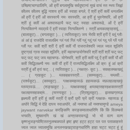
उच्छिष्टचाण्डालिनि, ओं ह्रीं बगलामुखि सर्वदुष्टानां मुखं वाचं स्त म्भय जिह्वां
कीलय कीलय बुद्धिं नाशय ह्रीं ओं स्वाहा बगले, ऐं श्रीं ह्रीं क्लीं धनलक्ष्मि
ओं ह्रीं ऐं ह्रीं ओं सरस्वत्यै नमः सरस्वति, आ ह्रीं हूं भुवनेश्वरि, ओं ह्रीं
श्रीं हूं क्लीं आं अश्वारूढायै फट् फट् स्वाहा अश्वारूढे, ओं ऐं ह्रीं
नित्यक्लिन्ने मदद्रवे ऐं ह्रीं स्वाहा नित्यक्लिन्ने । स्त्रीं क्षमकलह्रहसयूं....
(बालाकूट)... (बगलाकूट )... ( त्वरिताकूट) जय भैरवि श्रीं ह्रीं ऐं ब्लूं ग्लौः
अं आं इं राजदेवि राजलक्ष्मि ग्लं ग्लां ग्लिं ग्लीं ग्लुं ग्लूं ग्लं ग्लं ग्लू ग्लें ग्लैं ग्लों
ग्लौं ग्ल: क्लीं श्रीं श्रीं ऐं ह्रीं क्लीं पौं राजराजेश्वरि ज्वल ज्वल शूलिनि
दुष्टग्रहं ग्रस स्वाहा शूलिनि, ह्रीं महाचण्डयोगेश्वरि श्रीं श्रीं श्रीं फट् फट्
फट् फट् फट् जय महाचण्ड- योगेश्वरि, श्रीं ह्रीं क्लीं प्लूं ऐं ह्रीं क्लीं पौं क्षीं
क्लीं सिद्धिलक्ष्म्यै नमः क्लीं पौं ह्रीं ऐं राज्यसिद्धिलक्ष्मि ओं क्रः हूं आं क्रों
स्त्रीं हूं क्षौं ह्रां फट्... ( त्वरिताकूट )... (नक्षत्र- कूट )... सकहलमक्षखवूं
... ( ग्रहकूट )... म्लकहक्षरस्त्री... (काम्यकूट)... यम्लवी...
(पार्श्वकूट)... (कामकूट)... ग्लक्षकमहव्यऊं हहव्यकऊं मफ़लहलहखफूं
म्लव्य्रवऊं.... (शङ्खकूट )... म्लक्षकसहहूं क्षम्लब्रसहस्हक्षक्लस्त्रीं
रक्षलहमसहकब्रूं... (मत्स्यकूट ).... (त्रिशूलकूट)... झसखग्रमऊ
हृक्ष्मली ह्रीं ह्रीं हूं क्लीं स्त्रीं ऐं क्रौं छ्री फ्रें क्रीं ग्लक्षक- महव्यऊ हूं
अघोरे सिद्धिं मे देहि दापय स्वाअघोरे, ओं नमश्चा ओं नमश्चामुण्डे ameya
jaywant narvekar करङ्किणि करङ्कमालाधारिणि किं किं विलम्बसे
भगवति, शुष्काननि खं खं अन्त्रकरावनद्धे भो भो वल्ग वल्ग
कृष्णभुजङ्गवेष्टिततनुलम्बकपाले हृष्ट हृष्ट हट्ट हट्ट पत पत पताकाहस्ते
ज्वल ज्वल ज्वालामुखि अनलनखखट्वाङ्गधारिणि हाहा चट्ट चट्ट हूं हूं