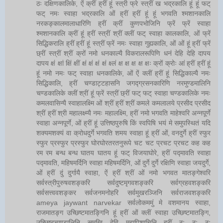
ठः दक्षिणकालिके, ऐं क्रीं ह्रीं हूं स्त्री फ्रे स्त्रीं ख भद्रकालि हूं हूं फट्
फट् नमः स्वाहा भद्रकालि ओं ह्रीं ह्रीं हूं हूं भगवति श्मशानकालि
नरकङ्कालमालाधारिणि ह्रीं क्रीं कुणपभोजिनि फ्रें फ्रें स्वाहा
श्मशानकालि क्रीं हूं ह्रीं स्त्रीं श्रीं क्लीं फट् स्वाहा कालकालि, ओं फ्रें
सिद्धिकरालि ह्रीं ह्रीं हूं स्त्रीं फ्रें नमः स्वाहा गुह्यकालि, ओं ओं हूं ह्रीं फ्रें
छ्रीं स्त्रीं श्रीं क्रों नमो धनकाल्यै विकरालरूपिणि धनं देहि देहि दापय
दापय क्षं क्षां क्षिं क्षीं क्षं क्षं क्षं क्षं क्ष्लं क्ष क्ष क्ष क्ष क्षः क्रों क्रोः आं ह्रीं ह्रीं हूं
हूं नमो नमः फट् स्वाहा धनकालिके, ओं ऐं क्लीं ह्रीं हूं सिद्धिकाल्यै नमः
सिद्धिकालि, ह्रीं चण्डाट्टहासनि जगद्ग्रसनकारिणि नरमुण्डमालिनि
चण्डकालिके क्लीं श्रीं हूं फ्रें स्त्रीं छ्रीं फट् फट् स्वाहा चण्डकालिके नमः
कमलवासिन्यै स्वाहालक्ष्मि ओं श्रीं ह्रीं श्रीं कमले कमलालये प्रसीद प्रसीद
श्रीं ह्रीं श्री महालक्ष्म्यै नमः महालक्ष्मि, ह्रीं नमो भगवति माहेश्वरि अन्नपूर्णे
स्वाहा अन्नपूर्णे, ओं ह्रीं हूं उत्तिष्ठपुरुषि किं स्वपिषि भयं मे समुपस्थितं यदि
शक्यमशक्यं वा क्रोधदुर्गे भगवति शमय स्वाहा हूं ह्रीं ओं, वनदुर्गे ह्रीं स्फुर
स्फुर प्रस्फुर प्रस्फुर घोरघोरतरतनुरूपे चट चट प्रचट प्रचट कह कह
रम रम बन्ध बन्ध घातय घातय हूं फट् विजयाघोरे, ह्रीं पद्मावति स्वाहा
पद्मावति, महिषमर्दिनि स्वाहा महिषमर्दिनि, ओं दुर्गे दुर्गे रक्षिणि स्वाहा जयदुर्गे,
ओं ह्रीं दुं दुर्गायै स्वाहा, ऐं ह्रीं श्रीं ओं नमो भगवत मातङ्गेश्वरि
सर्वस्त्रीपुरुषवशङ्करि सर्वदुष्टमृगवशङ्करि सर्वग्रहवशङ्करि
सर्वसत्त्ववशङ्कर सर्वजनमनोहरि सर्वमुखरञ्जिनि सर्वराजवशङ्करि
ameya jaywant narvekar सर्वलोकममुं मे वशमानय स्वाहा,
राजमातङ्ग उच्छिष्टमातङ्गिनि हूं ह्रीं ओं क्लीं स्वाहा उच्छिष्टमातङ्गि,
उच्छिष्टचाण्डालिनि सुमुखि देवि महापिशाचिनि ह्रीं ठः ठः ठः