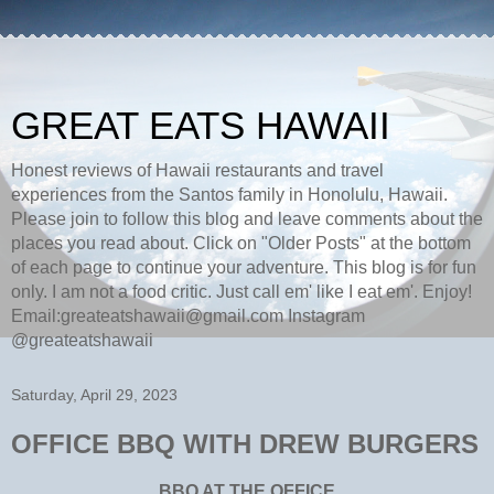
GREAT EATS HAWAII
Honest reviews of Hawaii restaurants and travel
experiences from the Santos family in Honolulu, Hawaii.
Please join to follow this blog and leave comments about the
places you read about. Click on "Older Posts" at the bottom
of each page to continue your adventure. This blog is for fun
only. I am not a food critic. Just call em' like I eat em'. Enjoy!
Email:greateatshawaii@gmail.com Instagram
@greateatshawaii
Saturday, April 29, 2023
OFFICE BBQ WITH DREW BURGERS
BBQ AT THE OFFICE