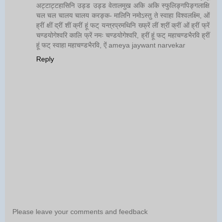
अट्टाट्टहासिनि उड्ड उड्ड वेतालमुख अकि अकि स्फुलिङ्गपिङ्गलाक्षि
चल चल चालय चालय करङ्क- मालिनि नमोऽस्तु ते स्वाहा विश्वलक्ष्मि, ओं
ह्रीं क्षीं द्रीं शीं क्रीं हूं फट् यन्त्रप्रमथिनि ख्फ्रें लीं श्रीं क्रीं ओं ह्रीं फ्रें
चण्डयोगेश्वरि कालि फ्रें नमः चण्डयोगेश्वरि, ह्रीं हूं फट् महाचण्डभैरवि ह्रीं
हूं फट् स्वाहा महाचण्डभैरवि, ऐं ameya jaywant narvekar
Reply
Please leave your comments and feedback