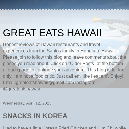
GREAT EATS HAWAII
Honest reviews of Hawaii restaurants and travel
experiences from the Santos family in Honolulu, Hawaii.
Please join to follow this blog and leave comments about the
places you read about. Click on "Older Posts" at the bottom
of each page to continue your adventure. This blog is for fun
only. I am not a food critic. Just call em' like I eat em'. Enjoy!
Email:greateatshawaii@gmail.com Instagram
@greateatshawaii
Wednesday, April 12, 2023
SNACKS IN KOREA
Had to have a little Korean Fried Chicken and Kim Chi while