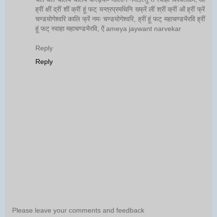
ह्रीं क्षीं द्रीं शीं क्रीं हूं फट् यन्त्रप्रमथिनि ख्फ्रें लीं श्रीं क्रीं ओं ह्रीं फ्रें
चण्डयोगेश्वरि कालि फ्रें नमः चण्डयोगेश्वरि, ह्रीं हूं फट् महाचण्डभैरवि ह्रीं
हूं फट् स्वाहा महाचण्डभैरवि, ऐं ameya jaywant narvekar
Reply
Reply
Please leave your comments and feedback