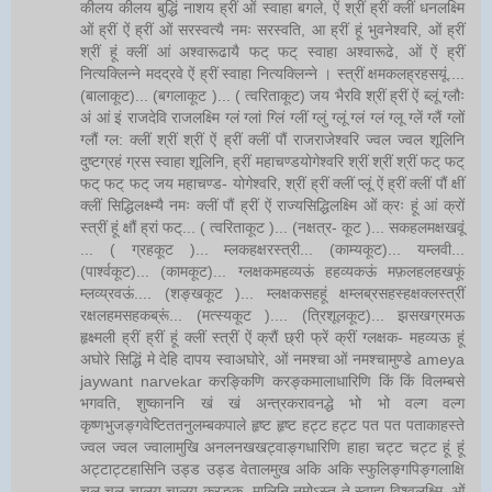
कीलय कीलय बुद्धिं नाशय ह्रीं ओं स्वाहा बगले, ऐं श्रीं ह्रीं क्लीं धनलक्ष्मि
ओं ह्रीं ऐं ह्रीं ओं सरस्वत्यै नमः सरस्वति, आ ह्रीं हूं भुवनेश्वरि, ओं ह्रीं
श्रीं हूं क्लीं आं अश्वारूढायै फट् फट् स्वाहा अश्वारूढे, ओं ऐं ह्रीं
नित्यक्लिन्ने मदद्रवे ऐं ह्रीं स्वाहा नित्यक्लिन्ने । स्त्रीं क्षमकलह्रहसयूं....
(बालाकूट)... (बगलाकूट )... ( त्वरिताकूट) जय भैरवि श्रीं ह्रीं ऐं ब्लूं ग्लौः
अं आं इं राजदेवि राजलक्ष्मि ग्लं ग्लां ग्लिं ग्लीं ग्लुं ग्लूं ग्लं ग्लं ग्लू ग्लें ग्लैं ग्लों
ग्लौं ग्ल: क्लीं श्रीं श्रीं ऐं ह्रीं क्लीं पौं राजराजेश्वरि ज्वल ज्वल शूलिनि
दुष्टग्रहं ग्रस स्वाहा शूलिनि, ह्रीं महाचण्डयोगेश्वरि श्रीं श्रीं श्रीं फट् फट्
फट् फट् फट् जय महाचण्ड- योगेश्वरि, श्रीं ह्रीं क्लीं प्लूं ऐं ह्रीं क्लीं पौं क्षीं
क्लीं सिद्धिलक्ष्म्यै नमः क्लीं पौं ह्रीं ऐं राज्यसिद्धिलक्ष्मि ओं क्रः हूं आं क्रों
स्त्रीं हूं क्षौं ह्रां फट्... ( त्वरिताकूट )... (नक्षत्र- कूट )... सकहलमक्षखवूं
... ( ग्रहकूट )... म्लकहक्षरस्त्री... (काम्यकूट)... यम्लवी...
(पार्श्वकूट)... (कामकूट)... ग्लक्षकमहव्यऊं हहव्यकऊं मफ़लहलहखफूं
म्लव्य्रवऊं.... (शङ्खकूट )... म्लक्षकसहहूं क्षम्लब्रसहस्हक्षक्लस्त्रीं
रक्षलहमसहकब्रूं... (मत्स्यकूट ).... (त्रिशूलकूट)... झसखग्रमऊ
हृक्ष्मली ह्रीं ह्रीं हूं क्लीं स्त्रीं ऐं क्रौं छ्री फ्रें क्रीं ग्लक्षक- महव्यऊ हूं
अघोरे सिद्धिं मे देहि दापय स्वाअघोरे, ओं नमश्चा ओं नमश्चामुण्डे ameya
jaywant narvekar करङ्किणि करङ्कमालाधारिणि किं किं विलम्बसे
भगवति, शुष्काननि खं खं अन्त्रकरावनद्धे भो भो वल्ग वल्ग
कृष्णभुजङ्गवेष्टिततनुलम्बकपाले हृष्ट हृष्ट हट्ट हट्ट पत पत पताकाहस्ते
ज्वल ज्वल ज्वालामुखि अनलनखखट्वाङ्गधारिणि हाहा चट्ट चट्ट हूं हूं
अट्टाट्टहासिनि उड्ड उड्ड वेतालमुख अकि अकि स्फुलिङ्गपिङ्गलाक्षि
चल चल चालय चालय करङ्क- मालिनि नमोऽस्तु ते स्वाहा विश्वलक्ष्मि, ओं