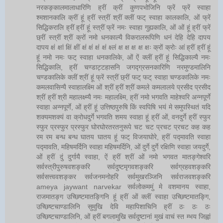
नरकङ्कालमालाधारिणि ह्रीं क्रीं कुणपभोजिनि फ्रें फ्रें स्वाहा
श्मशानकालि क्रीं हूं ह्रीं स्त्रीं श्रीं क्लीं फट् स्वाहा कालकालि, ओं फ्रें
सिद्धिकरालि ह्रीं ह्रीं हूं स्त्रीं फ्रें नमः स्वाहा गुह्यकालि, ओं ओं हूं ह्रीं फ्रें
छ्रीं स्त्रीं श्रीं क्रों नमो धनकाल्यै विकरालरूपिणि धनं देहि देहि दापय
दापय क्षं क्षां क्षिं क्षीं क्षं क्षं क्षं क्षं क्ष्लं क्ष क्ष क्ष क्ष क्षः क्रों क्रोः आं ह्रीं ह्रीं हूं
हूं नमो नमः फट् स्वाहा धनकालिके, ओं ऐं क्लीं ह्रीं हूं सिद्धिकाल्यै नमः
सिद्धिकालि, ह्रीं चण्डाट्टहासनि जगद्ग्रसनकारिणि नरमुण्डमालिनि
चण्डकालिके क्लीं श्रीं हूं फ्रें स्त्रीं छ्रीं फट् फट् स्वाहा चण्डकालिके नमः
कमलवासिन्यै स्वाहालक्ष्मि ओं श्रीं ह्रीं श्रीं कमले कमलालये प्रसीद प्रसीद
श्रीं ह्रीं श्री महालक्ष्म्यै नमः महालक्ष्मि, ह्रीं नमो भगवति माहेश्वरि अन्नपूर्णे
स्वाहा अन्नपूर्णे, ओं ह्रीं हूं उत्तिष्ठपुरुषि किं स्वपिषि भयं मे समुपस्थितं यदि
शक्यमशक्यं वा क्रोधदुर्गे भगवति शमय स्वाहा हूं ह्रीं ओं, वनदुर्गे ह्रीं स्फुर
स्फुर प्रस्फुर प्रस्फुर घोरघोरतरतनुरूपे चट चट प्रचट प्रचट कह कह
रम रम बन्ध बन्ध घातय घातय हूं फट् विजयाघोरे, ह्रीं पद्मावति स्वाहा
पद्मावति, महिषमर्दिनि स्वाहा महिषमर्दिनि, ओं दुर्गे दुर्गे रक्षिणि स्वाहा जयदुर्गे,
ओं ह्रीं दुं दुर्गायै स्वाहा, ऐं ह्रीं श्रीं ओं नमो भगवत मातङ्गेश्वरि
सर्वस्त्रीपुरुषवशङ्करि सर्वदुष्टमृगवशङ्करि सर्वग्रहवशङ्करि
सर्वसत्त्ववशङ्कर सर्वजनमनोहरि सर्वमुखरञ्जिनि सर्वराजवशङ्करि
ameya jaywant narvekar सर्वलोकममुं मे वशमानय स्वाहा,
राजमातङ्ग उच्छिष्टमातङ्गिनि हूं ह्रीं ओं क्लीं स्वाहा उच्छिष्टमातङ्गि,
उच्छिष्टचाण्डालिनि सुमुखि देवि महापिशाचिनि ह्रीं ठः ठः ठः
उच्छिष्टचाण्डालिनि, ओं ह्रीं बगलामुखि सर्वदुष्टानां मुखं वाचं स्त म्भय जिह्वां