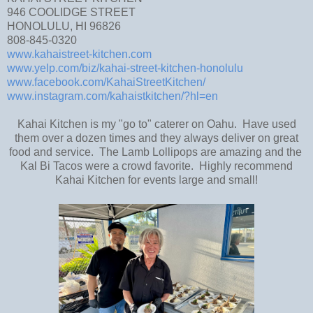
946 COOLIDGE STREET
HONOLULU, HI 96826
808-845-0320
www.kahaistreet-kitchen.com
www.yelp.com/biz/kahai-street-kitchen-honolulu
www.facebook.com/KahaiStreetKitchen/
www.instagram.com/kahaistkitchen/?hl=en
Kahai Kitchen is my "go to" caterer on Oahu. Have used
them over a dozen times and they always deliver on great
food and service. The Lamb Lollipops are amazing and the
Kal Bi Tacos were a crowd favorite. Highly recommend
Kahai Kitchen for events large and small!