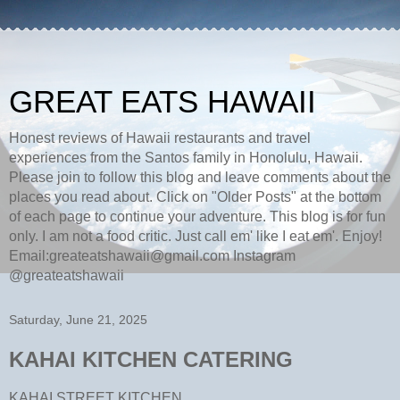
GREAT EATS HAWAII
Honest reviews of Hawaii restaurants and travel
experiences from the Santos family in Honolulu, Hawaii.
Please join to follow this blog and leave comments about the
places you read about. Click on "Older Posts" at the bottom
of each page to continue your adventure. This blog is for fun
only. I am not a food critic. Just call em' like I eat em'. Enjoy!
Email:greateatshawaii@gmail.com Instagram
@greateatshawaii
Saturday, June 21, 2025
KAHAI KITCHEN CATERING
KAHAI STREET KITCHEN