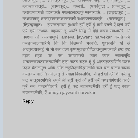
त्वरिताकूट )... (नक्षत्र- कूट )... सकहलमक्षखवूं ... ( ग्रहकूट )...
म्लकहक्षरस्त्री... (काम्यकूट)... यम्लवी... (पार्श्वकूट)... (कामकूट)...
ग्लक्षकमहव्यऊं हहव्यकऊं मफ़लहलहखफूं म्लव्य्रवऊं.... (शङ्खकूट )...
म्लक्षकसहहूं क्षम्लब्रसहस्हक्षक्लस्त्रीं रक्षलहमसहकब्रूं... (मत्स्यकूट )....
(त्रिशूलकूट)... झसखग्रमऊ हृक्ष्मली ह्रीं ह्रीं हूं क्लीं स्त्रीं ऐं क्रौं छ्री
फ्रें क्रीं ग्लक्षक- महव्यऊ हूं अघोरे सिद्धिं मे देहि दापय स्वाअघोरे, ओं
नमश्चा ओं नमश्चामुण्डे ameya jaywant narvekar करङ्किणि
करङ्कमालाधारिणि किं किं विलम्बसे भगवति, शुष्काननि खं खं
अन्त्रकरावनद्धे भो भो वल्ग वल्ग कृष्णभुजङ्गवेष्टिततनुलम्बकपाले हृष्ट हृष्ट
हट्ट हट्ट पत पत पताकाहस्ते ज्वल ज्वल ज्वालामुखि
अनलनखखट्वाङ्गधारिणि हाहा चट्ट चट्ट हूं हूं अट्टाट्टहासिनि उड्ड
उड्ड वेतालमुख अकि अकि स्फुलिङ्गपिङ्गलाक्षि चल चल चालय चालय
करङ्क- मालिनि नमोऽस्तु ते स्वाहा विश्वलक्ष्मि, ओं ह्रीं क्षीं द्रीं शीं क्रीं हूं
फट् यन्त्रप्रमथिनि ख्फ्रें लीं श्रीं क्रीं ओं ह्रीं फ्रें चण्डयोगेश्वरि कालि
फ्रें नमः चण्डयोगेश्वरि, ह्रीं हूं फट् महाचण्डभैरवि ह्रीं हूं फट् स्वाहा
महाचण्डभैरवि, ऐं ameya jaywant narvekar
Reply