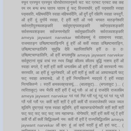
स्फुर प्रस्फुर प्रस्फुर घोरघोरतरतनुरूपे चट चट प्रचट प्रचट कह कह
रम रम बन्ध बन्ध घातय घातय हूं फट् विजयाघोरे, ह्रीं पद्मावति स्वाहा
पद्मावति, महिषमर्दिनि स्वाहा महिषमर्दिनि, ओं दुर्गे दुर्गे रक्षिणि स्वाहा जयदुर्गे,
ओं ह्रीं दुं दुर्गायै स्वाहा, ऐं ह्रीं श्रीं ओं नमो भगवत मातङ्गेश्वरि
सर्वस्त्रीपुरुषवशङ्करि सर्वदुष्टमृगवशङ्करि सर्वग्रहवशङ्करि
सर्वसत्त्ववशङ्कर सर्वजनमनोहरि सर्वमुखरञ्जिनि सर्वराजवशङ्करि
ameya jaywant narvekar सर्वलोकममुं मे वशमानय स्वाहा,
राजमातङ्ग उच्छिष्टमातङ्गिनि हूं ह्रीं ओं क्लीं स्वाहा उच्छिष्टमातङ्गि,
उच्छिष्टचाण्डालिनि सुमुखि देवि महापिशाचिनि ह्रीं ठः ठः ठः
उच्छिष्टचाण्डालिनि, ओं ह्रीं बगलामुखि ameya jaywant narvekar
सर्वदुष्टानां मुखं वाचं स्त म्भय जिह्वां कीलय कीलय बुद्धिं नाशय ह्रीं ओं
स्वाहा बगले, ऐं श्रीं ह्रीं क्लीं धनलक्ष्मि ओं ह्रीं ऐं ह्रीं ओं सरस्वत्यै नमः
सरस्वति, आ ह्रीं हूं भुवनेश्वरि, ओं ह्रीं श्रीं हूं क्लीं आं अश्वारूढायै फट्
फट् स्वाहा अश्वारूढे, ओं ऐं ह्रीं नित्यक्लिन्ने मदद्रवे ऐं ह्रीं स्वाहा
नित्यक्लिन्ने । स्त्रीं क्षमकलह्रहसयूं.... (बालाकूट)... (बगलाकूट )... (
त्वरिताकूट) जय भैरवि श्रीं ह्रीं ऐं ब्लूं ग्लौः अं आं इं राजदेवि राजलक्ष्मि
ameya jaywant narvekar ग्लं ग्लां ग्लिं ग्लीं ग्लुं ग्लूं ग्लं ग्लं ग्लू ग्लें
ग्लैं ग्लों ग्लौं ग्ल: क्लीं श्रीं श्रीं ऐं ह्रीं क्लीं पौं राजराजेश्वरि ज्वल ज्वल
शूलिनि दुष्टग्रहं ग्रस स्वाहा शूलिनि, ह्रीं महाचण्डयोगेश्वरि श्रीं श्रीं श्रीं
फट् फट् फट् फट् फट् जय महाचण्ड- योगेश्वरि, श्रीं ह्रीं क्लीं प्लूं ऐं ह्रीं
क्लीं पौं क्षीं क्लीं सिद्धिलक्ष्म्यै नमः क्लीं पौं ह्रीं ऐं राज्यसिद्धिलक्ष्मि ameya
jaywant narvekar ओं क्रः हूं आं क्रों स्त्रीं हूं क्षौं ह्रां फट्... (